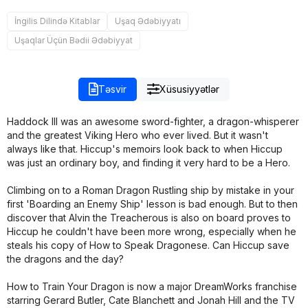
İngilis Dilində Kitablar
Uşaq Ədəbiyyatı
Uşaqlar Üçün Bədii Ədəbiyyat
Təsvir
Xüsusiyyətlər
Haddock III was an awesome sword-fighter, a dragon-whisperer
and the greatest Viking Hero who ever lived. But it wasn't
always like that. Hiccup's memoirs look back to when Hiccup
was just an ordinary boy, and finding it very hard to be a Hero.
Climbing on to a Roman Dragon Rustling ship by mistake in your
first 'Boarding an Enemy Ship' lesson is bad enough. But to then
discover that Alvin the Treacherous is also on board proves to
Hiccup he couldn't have been more wrong, especially when he
steals his copy of How to Speak Dragonese. Can Hiccup save
the dragons and the day?
How to Train Your Dragon is now a major DreamWorks franchise
starring Gerard Butler, Cate Blanchett and Jonah Hill and the TV