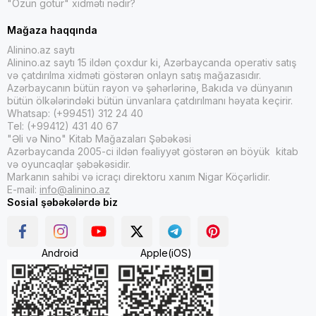
"Özün götür" xidməti nədir?
Mağaza haqqında
Alinino.az saytı
Alinino.az saytı 15 ildən çoxdur ki, Azərbaycanda operativ satış
və çatdırılma xidməti göstərən onlayn satış mağazasıdır.
Azərbaycanın bütün rayon və şəhərlərinə, Bakıda və dünyanın
bütün ölkələrindəki bütün ünvanlara çatdırılmanı həyata keçirir.
Whatsap: (+99451) 312 24 40
Tel: (+99412) 431 40 67
"Əli və Nino" Kitab Mağazaları Şəbəkəsi
Azərbaycanda 2005-ci ildən fəaliyyət göstərən ən böyük kitab
və oyuncaqlar şəbəkəsidir.
Markanın sahibi və icraçı direktoru xanım Nigar Köçərlidir.
E-mail:
info@alinino.az
Sosial şəbəkələrdə biz
Android
Apple(iOS)