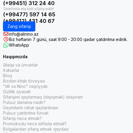
(+99451) 312 24 40
(+99477) 597 14 65
(+99412) 431 40 67
Zəng sifarişi
info@alinino.az
Biz həftənin 7 günü, saat 9:00 - 20:00 qədər çatdırılma edirik.
WhatsApp
Haqqımızda
Əlaqə və ünvanlar
Xəbərlər
Bloq
Bizdən kitab tövsiyəsi
"Əli və Nino" nəşriyyatı
Gizlilik siyasəti
Sifarişimi qaytarmaq (dəyişmək) istəyirəm
Pulsuz dənəmə nədir?
Geyimlərin rahat qaytarılması
Pulsuz çatdırılma fürsəti
Sifarişi necə etmək?
Promokodu necə istifadə etməli?
Bölgələrdən sifariş etmək qaydası