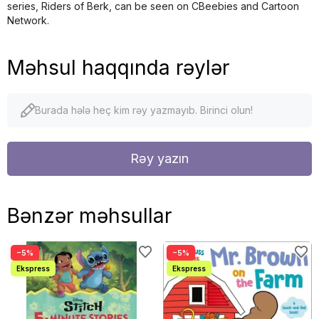
series, Riders of Berk, can be seen on CBeebies and Cartoon
Network.
Məhsul haqqında rəylər
Burada hələ heç kim rəy yazmayıb. Birinci olun!
Rəy yazın
Bənzər məhsullar
−5%
−5%