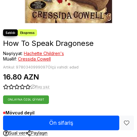
How To Speak Dragonese
Nəşriyyat:
Hachette Children's
Müəllif:
Cressida Cowell
Artikul:
9780340999097
Ölçü vahidi: ədəd
16.80 AZN
Rəy yaz
ONLAYNA ÖZƏL QIYMƏT
Mövcud deyil
Ön sifariş
Sual ver
Paylaşın