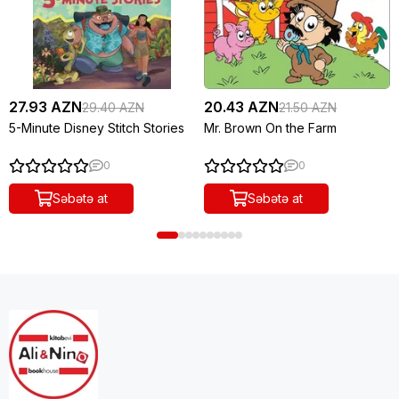
27.93 AZN
20.43 AZN
29.40 AZN
21.50 AZN
5-Minute Disney Stitch Stories
Mr. Brown On the Farm
0
0
Səbətə at
Səbətə at