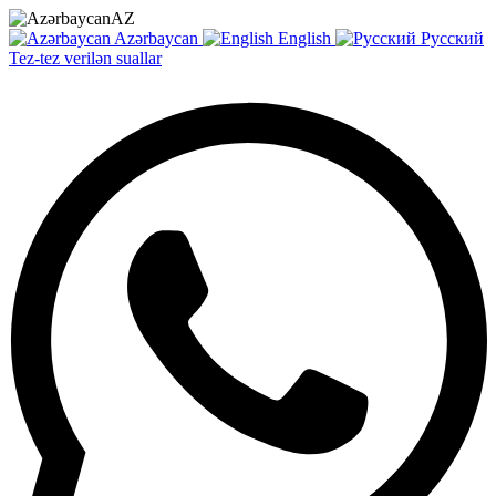
AZ
Azərbaycan
English
Русский
Tez-tez verilən suallar