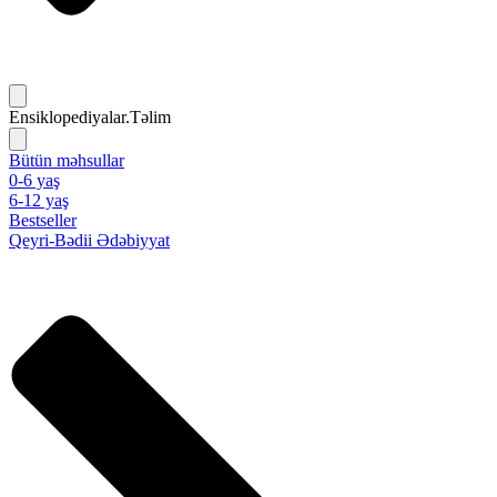
Ensiklopediyalar.Təlim
Bütün məhsullar
0-6 yaş
6-12 yaş
Bestseller
Qeyri-Bədii Ədəbiyyat