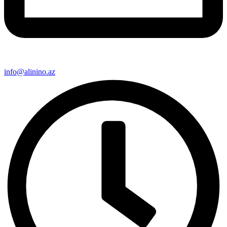
info@alinino.az