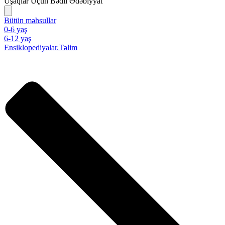
Uşaqlar Üçün Bədii Ədəbiyyat
Bütün məhsullar
0-6 yaş
6-12 yaş
Ensiklopediyalar.Təlim