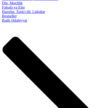
Din. Məxfilik
Fəlsəfə və Elm
Hazırlıq. Xarici dil. Lüğətlər
Bestseller
Bədii Ədəbiyyat