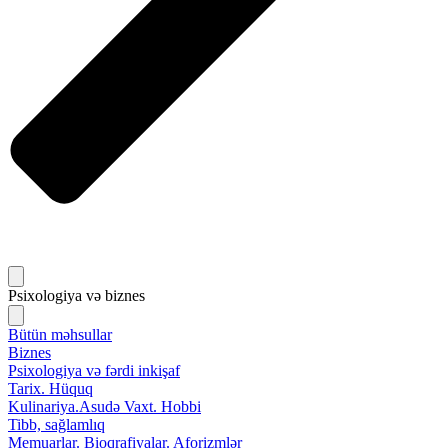
Psixologiya və biznes
Bütün məhsullar
Biznes
Psixologiya və fərdi inkişaf
Tarix. Hüquq
Kulinariya.Asudə Vaxt. Hobbi
Tibb, sağlamlıq
Memuarlar. Bioqrafiyalar. Aforizmlər