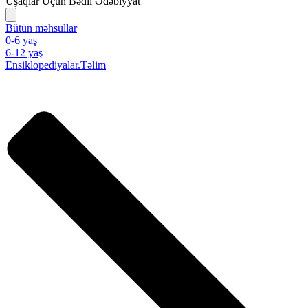
Uşaqlar Üçün Bədii Ədəbiyyat
Bütün məhsullar
0-6 yaş
6-12 yaş
Ensiklopediyalar.Təlim