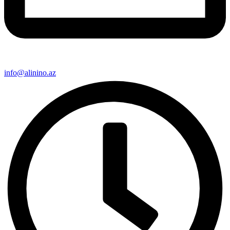
info@alinino.az