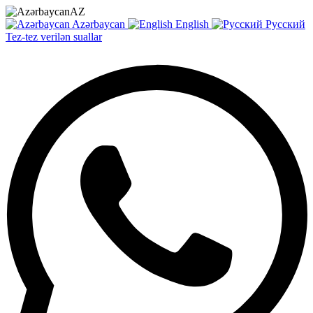
AZ
Azərbaycan
English
Русский
Tez-tez verilən suallar