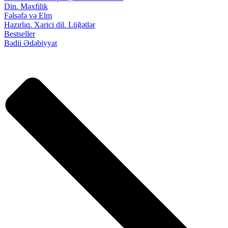
Din. Məxfilik
Fəlsəfə və Elm
Hazırlıq. Xarici dil. Lüğətlər
Bestseller
Bədii Ədəbiyyat