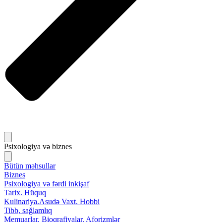
Psixologiya və biznes
Bütün məhsullar
Biznes
Psixologiya və fərdi inkişaf
Tarix. Hüquq
Kulinariya.Asudə Vaxt. Hobbi
Tibb, sağlamlıq
Memuarlar. Bioqrafiyalar. Aforizmlər