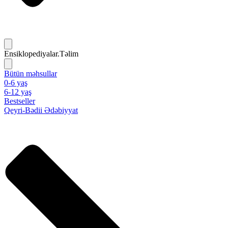
Ensiklopediyalar.Təlim
Bütün məhsullar
0-6 yaş
6-12 yaş
Bestseller
Qeyri-Bədii Ədəbiyyat