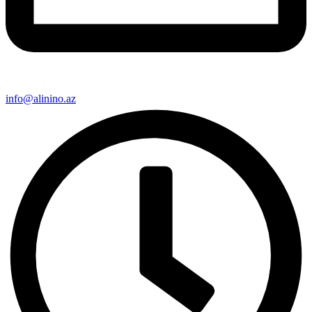
info@alinino.az