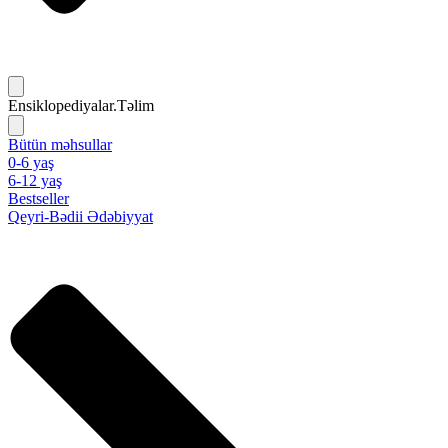
Ensiklopediyalar.Təlim
Bütün məhsullar
0-6 yaş
6-12 yaş
Bestseller
Qeyri-Bədii Ədəbiyyat