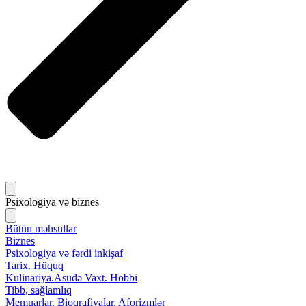
Psixologiya və biznes
Bütün məhsullar
Biznes
Psixologiya və fərdi inkişaf
Tarix. Hüquq
Kulinariya.Asudə Vaxt. Hobbi
Tibb, sağlamlıq
Memuarlar. Bioqrafiyalar. Aforizmlər