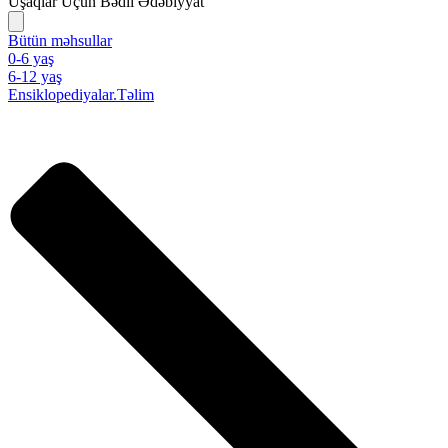
Uşaqlar Üçün Bədii Ədəbiyyat
Bütün məhsullar
0-6 yaş
6-12 yaş
Ensiklopediyalar.Təlim