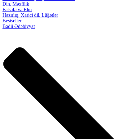
Din. Məxfilik
Fəlsəfə və Elm
Hazırlıq. Xarici dil. Lüğətlər
Bestseller
Bədii Ədəbiyyat