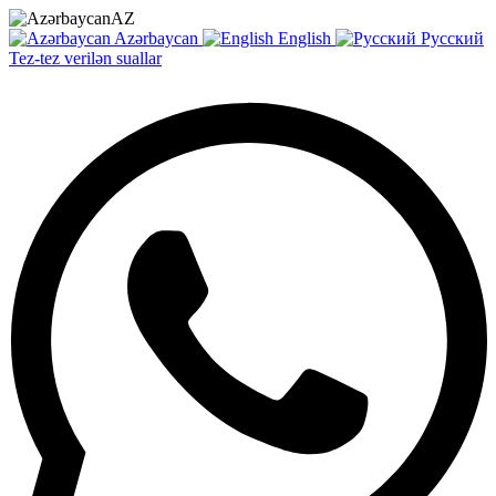
AZ
Azərbaycan
English
Русский
Tez-tez verilən suallar