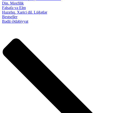
Din. Məxfilik
Fəlsəfə və Elm
Hazırlıq. Xarici dil. Lüğətlər
Bestseller
Bədii Ədəbiyyat