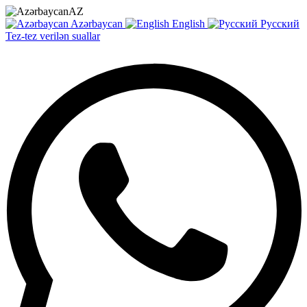
AZ
Azərbaycan
English
Русский
Tez-tez verilən suallar