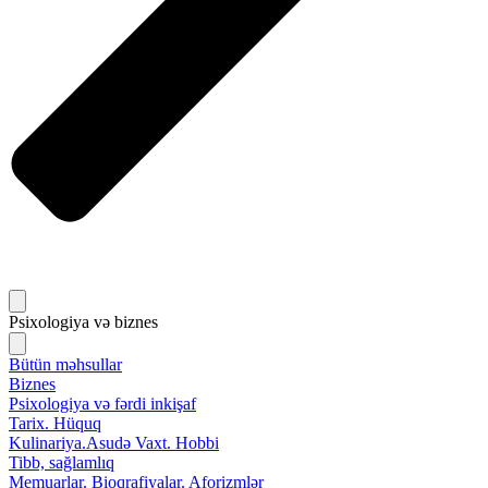
Psixologiya və biznes
Bütün məhsullar
Biznes
Psixologiya və fərdi inkişaf
Tarix. Hüquq
Kulinariya.Asudə Vaxt. Hobbi
Tibb, sağlamlıq
Memuarlar. Bioqrafiyalar. Aforizmlər