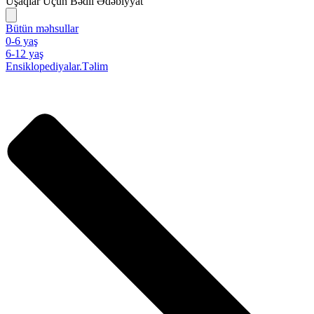
Uşaqlar Üçün Bədii Ədəbiyyat
Bütün məhsullar
0-6 yaş
6-12 yaş
Ensiklopediyalar.Təlim