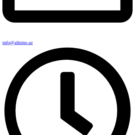
info@alinino.az