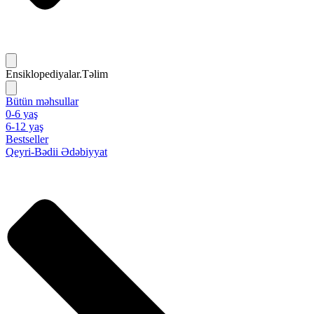
Ensiklopediyalar.Təlim
Bütün məhsullar
0-6 yaş
6-12 yaş
Bestseller
Qeyri-Bədii Ədəbiyyat