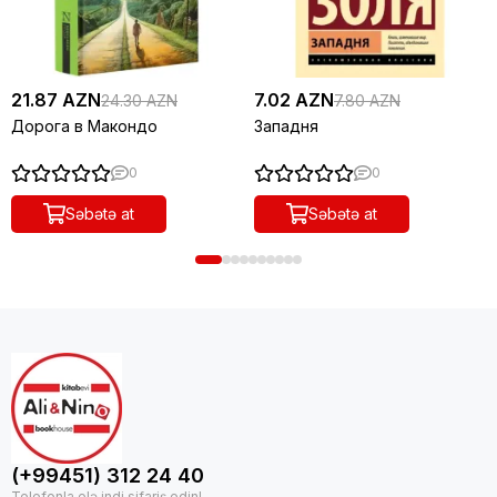
21.87 AZN
7.02 AZN
24.30 AZN
7.80 AZN
Дорога в Макондо
Западня
0
0
Səbətə at
Səbətə at
(+99451) 312 24 40