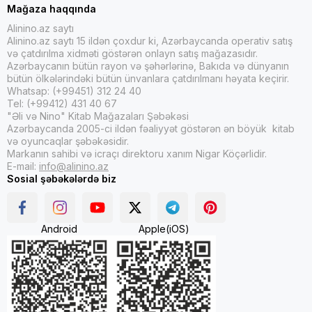
Mağaza haqqında
Alinino.az saytı
Alinino.az saytı 15 ildən çoxdur ki, Azərbaycanda operativ satış
və çatdırılma xidməti göstərən onlayn satış mağazasıdır.
Azərbaycanın bütün rayon və şəhərlərinə, Bakıda və dünyanın
bütün ölkələrindəki bütün ünvanlara çatdırılmanı həyata keçirir.
Whatsap: (+99451) 312 24 40
Tel: (+99412) 431 40 67
"Əli və Nino" Kitab Mağazaları Şəbəkəsi
Azərbaycanda 2005-ci ildən fəaliyyət göstərən ən böyük kitab
və oyuncaqlar şəbəkəsidir.
Markanın sahibi və icraçı direktoru xanım Nigar Köçərlidir.
E-mail:
info@alinino.az
Sosial şəbəkələrdə biz
Android
Apple(iOS)