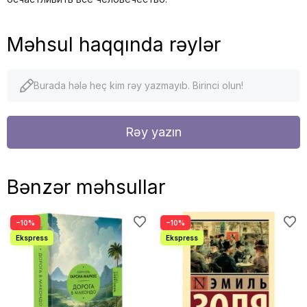
Məhsul haqqında rəylər
Burada hələ heç kim rəy yazmayıb. Birinci olun!
Rəy yazın
Bənzər məhsullar
−10%
−10%