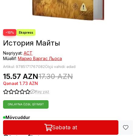
−10%
История Майты
Nəşriyyat:
АСТ
Müəllif:
Марио Варгас Льоса
Artikul:
9785171767082
Ölçü vahidi: ədəd
15.57 AZN
17.30 AZN
Qənaət
1.73 AZN
Rəy yaz
ONLAYNA ÖZƏL QIYMƏT
Mövcuddur
Səbətə at