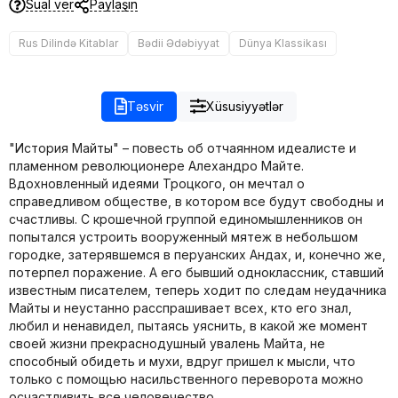
Sual ver
Paylaşın
Rus Dilində Kitablar
Bədii Ədəbiyyat
Dünya Klassikası
Təsvir
Xüsusiyyətlər
"История Майты" – повесть об отчаянном идеалисте и
пламенном революционере Алехандро Майте.
Вдохновленный идеями Троцкого, он мечтал о
справедливом обществе, в котором все будут свободны и
счастливы. С крошечной группой единомышленников он
попытался устроить вооруженный мятеж в небольшом
городке, затерявшемся в перуанских Андах, и, конечно же,
потерпел поражение. А его бывший одноклассник, ставший
известным писателем, теперь ходит по следам неудачника
Майты и неустанно расспрашивает всех, кто его знал,
любил и ненавидел, пытаясь уяснить, в какой же момент
своей жизни прекраснодушный увалень Майта, не
способный обидеть и мухи, вдруг пришел к мысли, что
только с помощью насильственного переворота можно
осчастливить все человечество.