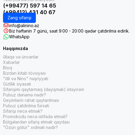
(+99477) 597 14 65
(+99412) 431 40 67
Zəng sifarişi
info@alinino.az
Biz həftənin 7 günü, saat 9:00 - 20:00 qədər çatdırılma edirik.
WhatsApp
Haqqımızda
Əlaqə və ünvanlar
Xəbərlər
Bloq
Bizdən kitab tövsiyəsi
"Əli və Nino" nəşriyyatı
Gizlilik siyasəti
Sifarişimi qaytarmaq (dəyişmək) istəyirəm
Pulsuz dənəmə nədir?
Geyimlərin rahat qaytarılması
Pulsuz çatdırılma fürsəti
Sifarişi necə etmək?
Promokodu necə istifadə etməli?
Bölgələrdən sifariş etmək qaydası
"Özün götür" xidməti nədir?