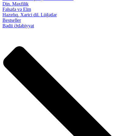
Din. Məxfilik
Fəlsəfə və Elm
Hazırlıq. Xarici dil. Lüğətlər
Bestseller
Bədii Ədəbiyyat