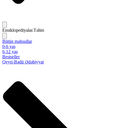
Ensiklopediyalar.Təlim
Bütün məhsullar
0-6 yaş
6-12 yaş
Bestseller
Qeyri-Bədii Ədəbiyyat