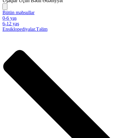
Uşaqlar Üçün Bədii Ədəbiyyat
Bütün məhsullar
0-6 yaş
6-12 yaş
Ensiklopediyalar.Təlim