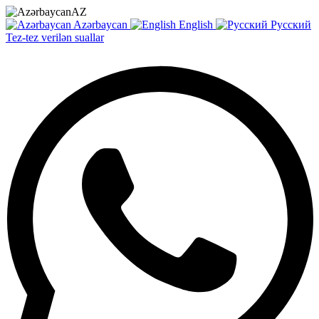
AZ
Azərbaycan
English
Русский
Tez-tez verilən suallar