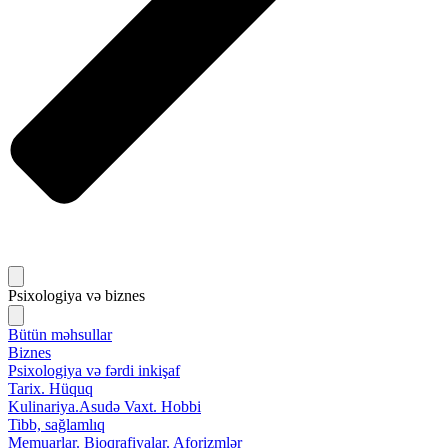
Psixologiya və biznes
Bütün məhsullar
Biznes
Psixologiya və fərdi inkişaf
Tarix. Hüquq
Kulinariya.Asudə Vaxt. Hobbi
Tibb, sağlamlıq
Memuarlar. Bioqrafiyalar. Aforizmlər