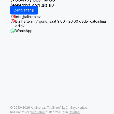
(+99412) 431 40 67
Zəng sifarişi
info@alinino.az
Biz həftənin 7 günü, saat 9:00 - 20:00 qədər çatdırılma
edirik.
WhatsApp
© 2010-2026 Alinino.az. "Ali&Nino" LLC .
Sayt xəritəsi
hazırlanmışdır
ProSales
platforma üçün
InSales