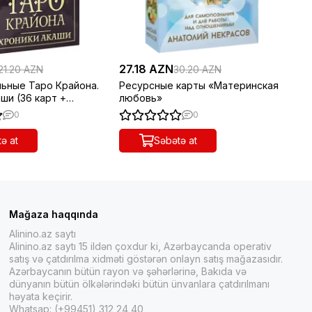
27.18 AZN
36
21.20 AZN
30.20 AZN
льные Таро Крайона.
Ресурсные карты «Материнская
Бо
ши (36 карт +
любовь»
)
0
0
ə at
Səbətə at
Mağaza haqqında
Alinino.az saytı
Alinino.az saytı 15 ildən çoxdur ki, Azərbaycanda operativ
satış və çatdırılma xidməti göstərən onlayn satış mağazasıdır.
Azərbaycanın bütün rayon və şəhərlərinə, Bakıda və
dünyanın bütün ölkələrindəki bütün ünvanlara çatdırılmanı
həyata keçirir.
Whatsap: (+99451) 312 24 40