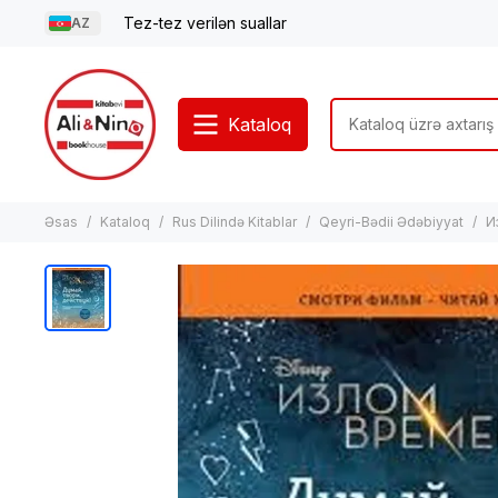
Tez-tez verilən suallar
AZ
Kataloq
Əsas
Kataloq
Rus Dilində Kitablar
Qeyri-Bədii Ədəbiyyat
И