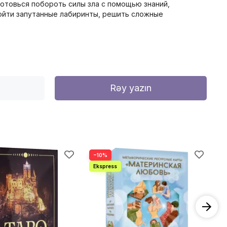
Готовься побороть силы зла с помощью знаний,
ройти запутанные лабиринты, решить сложные
Rəy yazın
−10%
−