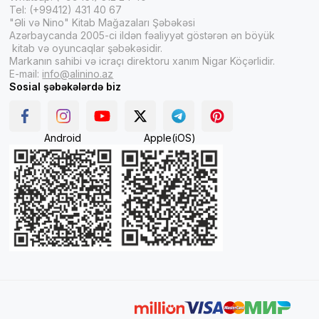
Tel: (+99412) 431 40 67
"Əli və Nino" Kitab Mağazaları Şəbəkəsi
Azərbaycanda 2005-ci ildən fəaliyyət göstərən ən böyük
kitab və oyuncaqlar şəbəkəsidir.
Markanın sahibi və icraçı direktoru xanım Nigar Köçərlidir.
E-mail:
info@alinino.az
Sosial şəbəkələrdə biz
Android
Apple(iOS)