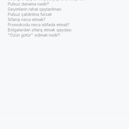
Pulsuz dənəmə nədir?
Geyimlərin rahat qaytarılması
Pulsuz çatdırılma fürsəti
Sifarişi necə etmək?
Promokodu necə istifadə etməli?
Bölgələrdən sifariş etmək qaydası
"Özün götür" xidməti nədir?