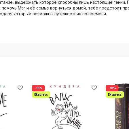
пытание, выдержать которое способны лишь настоящие гении. 
бы помочь Мэг и её семье вернуться домой, тебе предстоит п
агодаря которым возможны путешествия во времени.
−10%
−10%