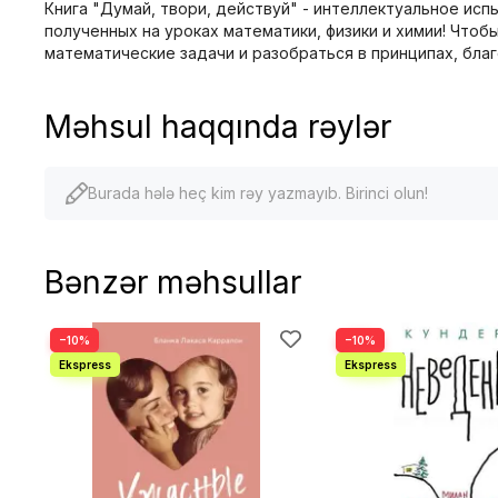
Книга "Думай, твори, действуй" - интеллектуальное ис
полученных на уроках математики, физики и химии! Что
математические задачи и разобраться в принципах, бл
Məhsul haqqında rəylər
Burada hələ heç kim rəy yazmayıb. Birinci olun!
Bənzər məhsullar
−10%
−10%