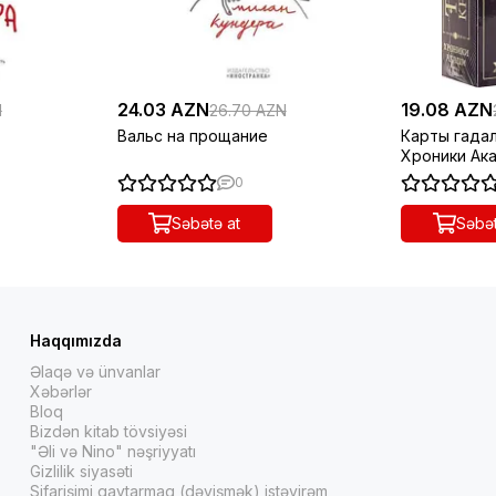
24.03 AZN
19.08 AZN
N
26.70 AZN
Вальс на прощание
Карты гада
Хроники Ака
инструкция
0
Səbətə at
Səbət
Haqqımızda
Əlaqə və ünvanlar
Xəbərlər
Bloq
Bizdən kitab tövsiyəsi
"Əli və Nino" nəşriyyatı
Gizlilik siyasəti
Sifarişimi qaytarmaq (dəyişmək) istəyirəm