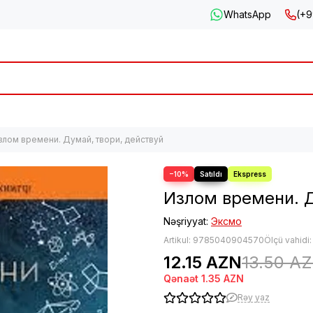
WhatsApp
(+9
злом времени. Думай, твори, действуй
−10%
Излом времени. Д
Nəşriyyat:
Эксмо
Artikul:
9785040904570
Ölçü vahidi
12.15 AZN
13.50 A
Qənaət
1.35 AZN
Rəy yaz