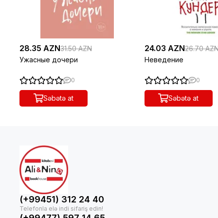
28.35 AZN
24.03 AZN
31.50 AZN
26.70 AZ
Ужасные дочери
Неведение
0
0
Səbətə at
Səbətə at
(+99451) 312 24 40
(+99477) 597 14 65