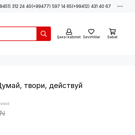
9451) 312 24 40
(+99477) 597 14 65
(+99412) 431 40 67
Şəxsi kabinet
Sevimlilər
Səbət
умай, твори, действуй
: ədəd
ZN