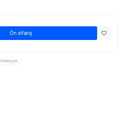
Ön sifariş
 Ədəbiyyat