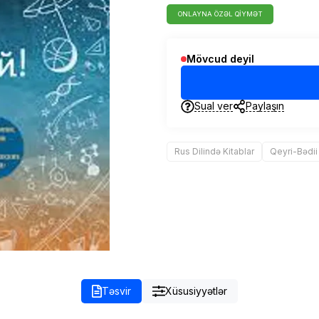
ONLAYNA ÖZƏL QIYMƏT
Mövcud deyil
Sual ver
Paylaşın
Rus Dilində Kitablar
Qeyri-Bədii
Təsvir
Xüsusiyyətlər