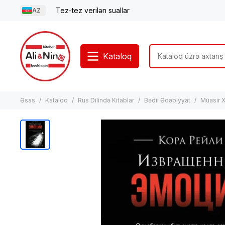
Tez-tez verilən suallar
AZ
Kataloq
Əsas
Kataloq
Rus Dilində Kitablar
Bədii Ədəbiyyat
Müasir X