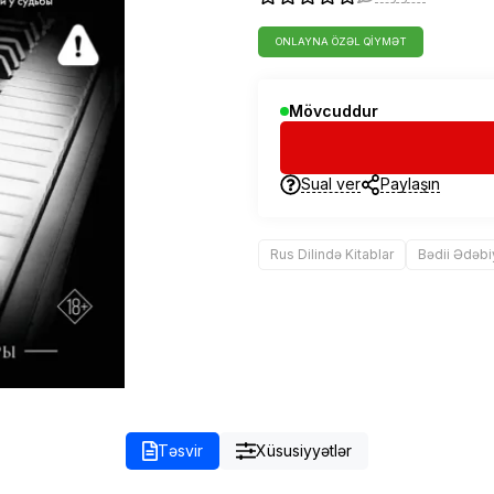
ONLAYNA ÖZƏL QIYMƏT
Mövcuddur
Sual ver
Paylaşın
Rus Dilində Kitablar
Bədii Ədəbi
Təsvir
Xüsusiyyətlər