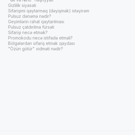
Gizlilik siyasəti
Sifarişimi qaytarmaq (dəyişmək) istəyirəm
Pulsuz dənəmə nədir?
Geyimlərin rahat qaytarılması
Pulsuz çatdırılma fürsəti
Sifarişi necə etmək?
Promokodu necə istifadə etməli?
Bölgələrdən sifariş etmək qaydası
"Özün götür" xidməti nədir?