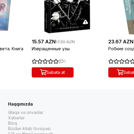
15.57 AZN
23.67 AZN
17.30 AZN
вета. Книга
Извращенные узы
Робкие соз
0
Səbətə at
Səbət
Haqqımızda
Əlaqə və ünvanlar
Xəbərlər
Bloq
Bizdən kitab tövsiyəsi
"Əli və Nino" nəşriyyatı