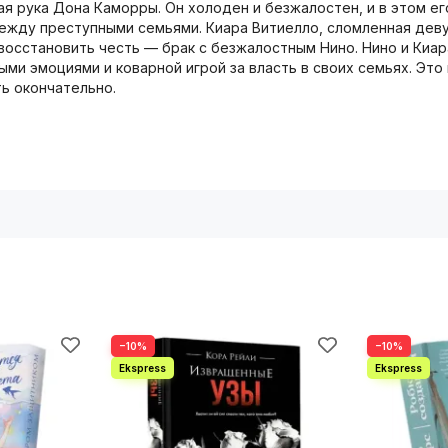
 рука Дона Каморры. Он холоден и безжалостен, и в этом его
между преступными семьями. Киара Витиелло, сломленная дев
осстановить честь — брак с безжалостным Нино. Нино и Киара
ыми эмоциями и коварной игрой за власть в своих семьях. Эт
ть окончательно.
−10%
−10%