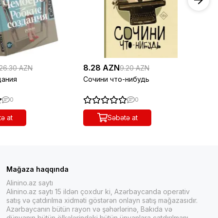
8.28 AZN
14
26.30 AZN
9.20 AZN
дания
Сочини что-нибудь
Ск
0
0
ə at
Səbətə at
Mağaza haqqında
Alinino.az saytı
Alinino.az saytı 15 ildən çoxdur ki, Azərbaycanda operativ
satış və çatdırılma xidməti göstərən onlayn satış mağazasıdır.
Azərbaycanın bütün rayon və şəhərlərinə, Bakıda və
dünyanın bütün ölkələrindəki bütün ünvanlara çatdırılmanı