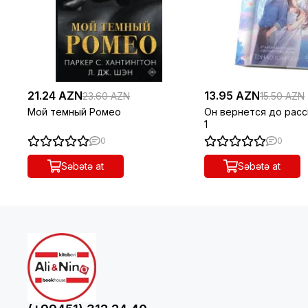
21.24 AZN
13.95 AZN
23.60 AZN
15.50 AZN
Мой темный Ромео
Он вернется до расс
1
0
0
Səbətə at
Səbətə at