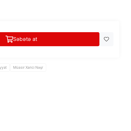
Səbətə at
yyat
Müasir Xarici Nəşr