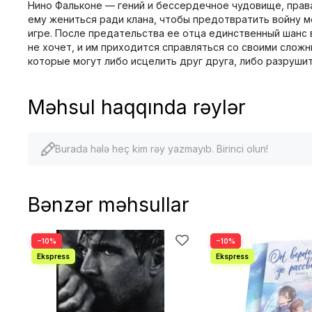
Нино Фальконе — гений и бессердечное чудовище, правая
ему жениться ради клана, чтобы предотвратить войну 
игре. После предательства ее отца единственный шанс в
не хочет, и им приходится справляться со своими сложн
которые могут либо исцелить друг друга, либо разруши
Məhsul haqqında rəylər
Burada hələ heç kim rəy yazmayıb. Birinci olun!
Bənzər məhsullar
−10%
−10%