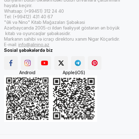
həyata keçirir.
Whatsap: (+99451) 312 24 40
Tel: (+99412) 431 40 67
"Əli və Nino" Kitab Mağazaları Şəbəkəsi
Azərbaycanda 2005-ci ildən fəaliyyət göstərən ən böyük
kitab və oyuncaqlar şəbəkəsidir.
Markanın sahibi və icraçı direktoru xanım Nigar Köçərlidir.
E-mail:
info@alinino.az
Sosial şəbəkələrdə biz
Android
Apple(iOS)