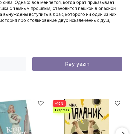
 сила. Однако все меняется, когда брат приказывает
ушка с темным прошлым, становится пешкой в опасной
 вынуждены вступить в брак, которого ни один из них
о история про столкновение двух искалеченных душ,
Rəy yazın
−10%
−