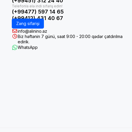
(+99451) 312 24 40
(+99477) 597 14 65
(+99412) 431 40 67
Zəng sifarişi
info@alinino.az
Biz həftənin 7 günü, saat 9:00 - 20:00 qədər çatdırılma
edirik.
WhatsApp