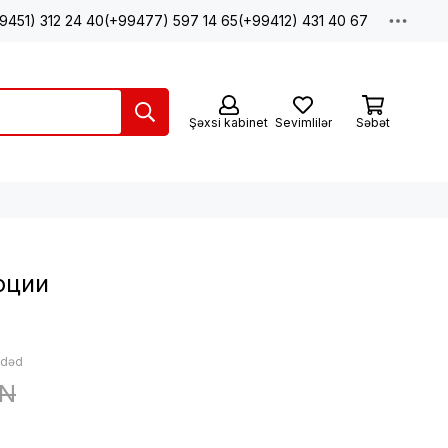
9451) 312 24 40
(+99477) 597 14 65
(+99412) 431 40 67
Şəxsi kabinet
Sevimlilər
Səbət
оции
ədəd
ZN