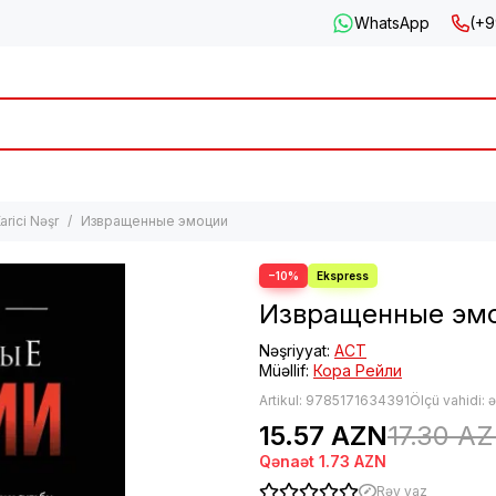
WhatsApp
(+9
arici Nəşr
Извращенные эмоции
−10%
Извращенные эм
Nəşriyyat:
АСТ
Müəllif:
Кора Рейли
Artikul:
9785171634391
Ölçü vahidi: 
15.57 AZN
17.30 A
Qənaət
1.73 AZN
Rəy yaz