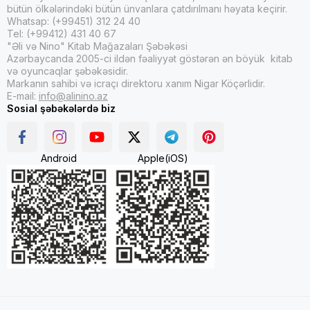
bütün ölkələrindəki bütün ünvanlara çatdırılmanı həyata keçirir.
Whatsap: (+99451) 312 24 40
Tel: (+99412) 431 40 67
"Əli və Nino" Kitab Mağazaları Şəbəkəsi
Azərbaycanda 2005-ci ildən fəaliyyət göstərən ən böyük kitab
və oyuncaqlar şəbəkəsidir.
Markanın sahibi və icraçı direktoru xanım Nigar Köçərlidir.
E-mail:
info@alinino.az
Sosial şəbəkələrdə biz
Android
Apple(iOS)