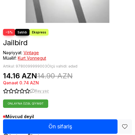
−5%
Jailbird
Nəşriyyat:
Vintage
Müəllif:
Kurt Vonnegut
Artikul:
9780099999003
Ölçü vahidi: ədəd
14.16 AZN
14.90 AZN
Qənaət
0.74 AZN
Rəy yaz
ONLAYNA ÖZƏL QIYMƏT
Mövcud deyil
Ön sifariş