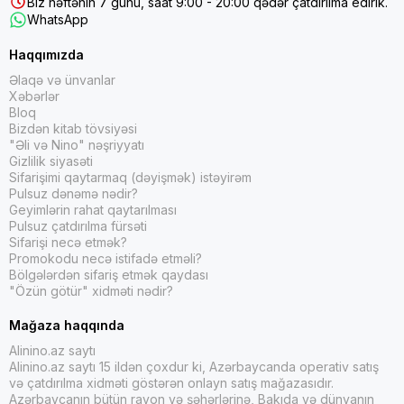
Biz həftənin 7 günü, saat 9:00 - 20:00 qədər çatdırılma edirik.
WhatsApp
Haqqımızda
Əlaqə və ünvanlar
Xəbərlər
Bloq
Bizdən kitab tövsiyəsi
"Əli və Nino" nəşriyyatı
Gizlilik siyasəti
Sifarişimi qaytarmaq (dəyişmək) istəyirəm
Pulsuz dənəmə nədir?
Geyimlərin rahat qaytarılması
Pulsuz çatdırılma fürsəti
Sifarişi necə etmək?
Promokodu necə istifadə etməli?
Bölgələrdən sifariş etmək qaydası
"Özün götür" xidməti nədir?
Mağaza haqqında
Alinino.az saytı
Alinino.az saytı 15 ildən çoxdur ki, Azərbaycanda operativ satış
və çatdırılma xidməti göstərən onlayn satış mağazasıdır.
Azərbaycanın bütün rayon və şəhərlərinə, Bakıda və dünyanın