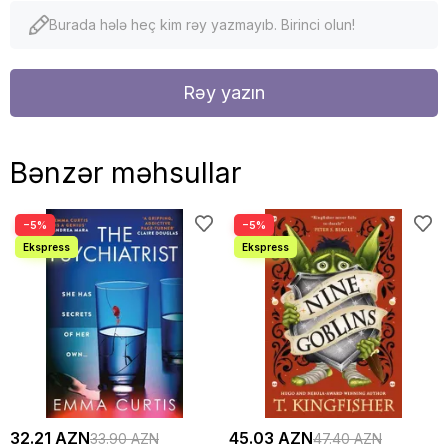
Burada hələ heç kim rəy yazmayıb. Birinci olun!
Rəy yazın
Bənzər məhsullar
−5%
−5%
32.21 AZN
45.03 AZN
33.90 AZN
47.40 AZN