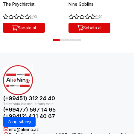
The Psychiatrist
Nine Goblins
0
0
Səbətə at
Səbətə at
(+99451) 312 24 40
(+99477) 597 14 65
(+99412) 431 40 67
Zəng sifarişi
info@alinino.az