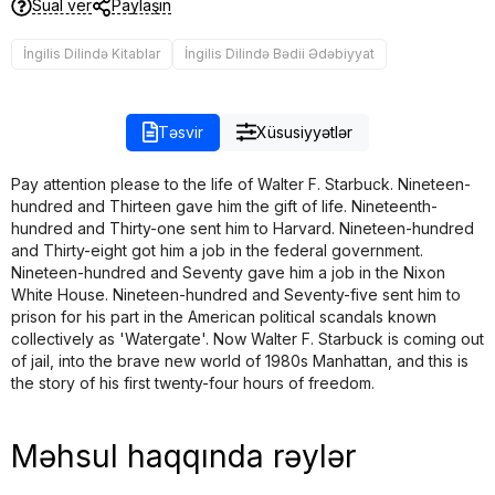
Sual ver
Paylaşın
İngilis Dilində Kitablar
İngilis Dilində Bədii Ədəbiyyat
Təsvir
Xüsusiyyətlər
Pay attention please to the life of Walter F. Starbuck. Nineteen-
hundred and Thirteen gave him the gift of life. Nineteenth-
hundred and Thirty-one sent him to Harvard. Nineteen-hundred
and Thirty-eight got him a job in the federal government.
Nineteen-hundred and Seventy gave him a job in the Nixon
White House. Nineteen-hundred and Seventy-five sent him to
prison for his part in the American political scandals known
collectively as 'Watergate'. Now Walter F. Starbuck is coming out
of jail, into the brave new world of 1980s Manhattan, and this is
the story of his first twenty-four hours of freedom.
Məhsul haqqında rəylər