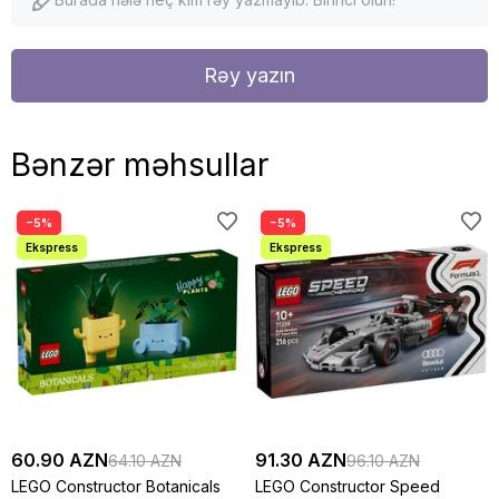
Rəy yazın
Bənzər məhsullar
−5%
−5%
60.90 AZN
91.30 AZN
64.10 AZN
96.10 AZN
LEGO Constructor Botanicals
LEGO Constructor Speed