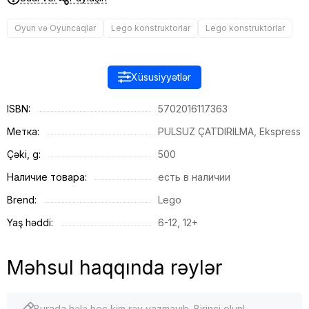
Oyun və Oyuncaqlar
Lego konstruktorlar
Lego konstruktorlar
Xüsusiyyətlər
ISBN:
5702016117363
Метка:
PULSUZ ÇATDIRILMA, Ekspress
Çəki, g:
500
Наличие товара:
есть в наличии
Brend:
Lego
Yaş həddi:
6-12, 12+
Məhsul haqqında rəylər
Burada hələ heç kim rəy yazmayıb. Birinci olun!