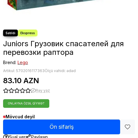
Juniors Грузовик спасателей для
перевозки раптора
Brend:
Lego
Artikul:
5702016117363
Ölçü vahidi: ədəd
83.10 AZN
Rəy yaz
ONLAYNA ÖZƏL QIYMƏT
Mövcud deyil
Ön sifariş
Sual ver
Paylaşın