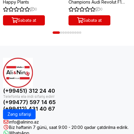
Happy Plants
Champions Audi Revolut F1
Team R26 Race Car
0
0
Səbətə at
Səbətə at
(+99451) 312 24 40
(+99477) 597 14 65
(+99412) 431 40 67
Zəng sifarişi
info@alinino.az
Biz həftənin 7 günü, saat 9:00 - 20:00 qədər çatdırılma edirik.
WhatsApp