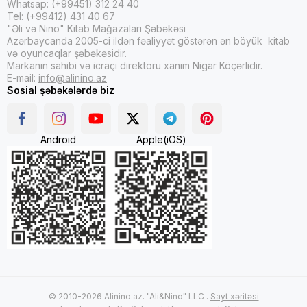
Whatsap: (+99451) 312 24 40
Tel: (+99412) 431 40 67
"Əli və Nino" Kitab Mağazaları Şəbəkəsi
Azərbaycanda 2005-ci ildən fəaliyyət göstərən ən böyük kitab
və oyuncaqlar şəbəkəsidir.
Markanın sahibi və icraçı direktoru xanım Nigar Köçərlidir.
E-mail:
info@alinino.az
Sosial şəbəkələrdə biz
Android
Apple(iOS)
© 2010-2026 Alinino.az. "Ali&Nino" LLC .
Sayt xəritəsi