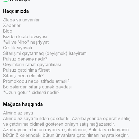
Haqqımızda
Əlaqə və ünvanlar
Xəbərlər
Bloq
Bizdən kitab tövsiyəsi
"Əli və Nino" nəşriyyatı
Gizlilik siyasəti
Sifarişimi qaytarmaq (dəyişmək) istəyirəm
Pulsuz dənəmə nədir?
Geyimlərin rahat qaytarılması
Pulsuz çatdırılma fürsəti
Sifarişi necə etmək?
Promokodu necə istifadə etməli?
Bölgələrdən sifariş etmək qaydası
"Özün götür" xidməti nədir?
Mağaza haqqında
Alinino.az saytı
Alinino.az saytı 15 ildən çoxdur ki, Azərbaycanda operativ satış
və çatdırılma xidməti göstərən onlayn satış mağazasıdır.
Azərbaycanın bütün rayon və şəhərlərinə, Bakıda və dünyanın
bütün ölkələrindəki bütün ünvanlara çatdırılmanı həyata keçirir.