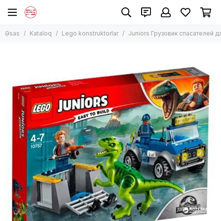
Lego konstruktorlar
Əsas
Kataloq
Lego konstruktorlar
Juniors Грузовик спасателей 
Bütün məhsullar
Lego Classic
Lego Technic
Lego City
Lego Harry Potter
Lego Creator
Lego Duplo
Lego Disney və Friends
Lego Ninjago
Lego Minecraft
Lego Star Wars
Digər modellər