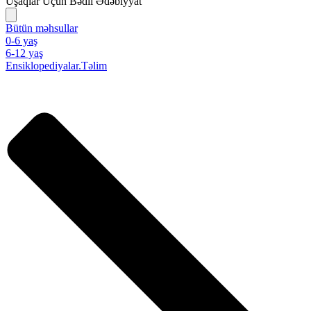
Uşaqlar Üçün Bədii Ədəbiyyat
Bütün məhsullar
0-6 yaş
6-12 yaş
Ensiklopediyalar.Təlim