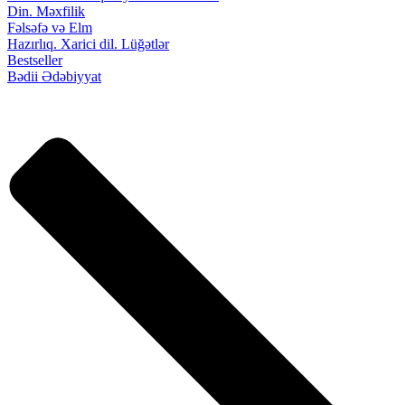
Din. Məxfilik
Fəlsəfə və Elm
Hazırlıq. Xarici dil. Lüğətlər
Bestseller
Bədii Ədəbiyyat