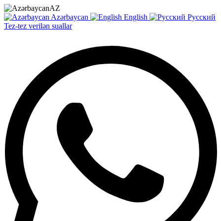
AZ
Azərbaycan
English
Русский
Tez-tez verilən suallar