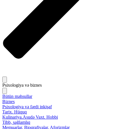
Psixologiya və biznes
Bütün məhsullar
Biznes
Psixologiya və fərdi inkişaf
Tarix. Hüquq
Kulinariya.Asudə Vaxt. Hobbi
Tibb, sağlamlıq
Memuarlar. Bioqrafiyalar. Aforizmlər