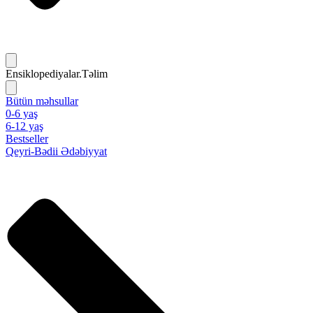
Ensiklopediyalar.Təlim
Bütün məhsullar
0-6 yaş
6-12 yaş
Bestseller
Qeyri-Bədii Ədəbiyyat