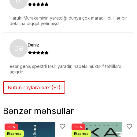
Haruki Murakaminin yaratdığı dünya çox maraqlı idi. Hər bir
detalına diqqət yetirmişdi.
Dəniz
DƏ
Əsər geniş spektrli təsir yaradır, habelə müxtəlif təhlillərə
açıqdır.
Bütün rəylərə bax (+1)
Bənzər məhsullar
−10%
−10%