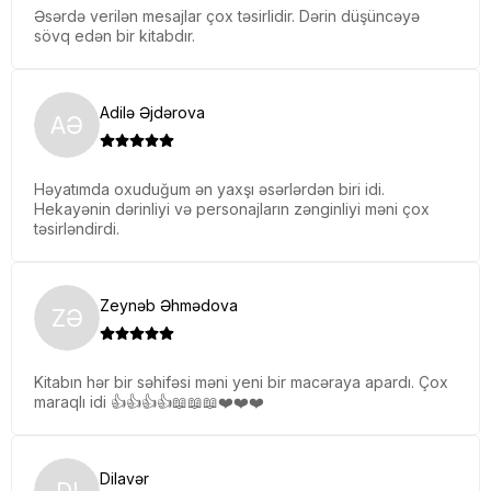
Əsərdə verilən mesajlar çox təsirlidir. Dərin düşüncəyə
sövq edən bir kitabdır.
Adilə Əjdərova
AƏ
Həyatımda oxuduğum ən yaxşı əsərlərdən biri idi.
Hekayənin dərinliyi və personajların zənginliyi məni çox
təsirləndirdi.
Zeynəb Əhmədova
ZƏ
Kitabın hər bir səhifəsi məni yeni bir macəraya apardı. Çox
maraqlı idi 👍👍👍👍📖📖📖❤️❤️❤️
Dilavər
DI