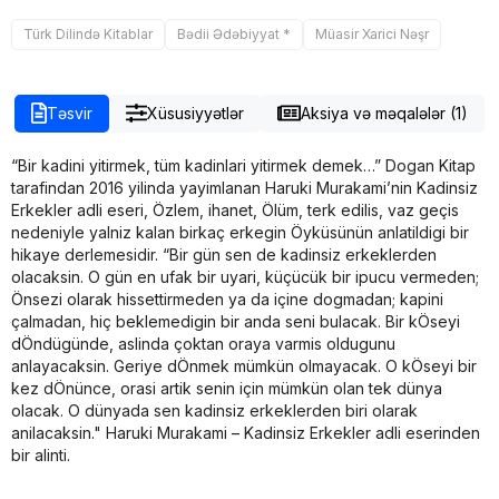
Türk Dilində Kitablar
Bədii Ədəbiyyat *
Müasir Xarici Nəşr
Təsvir
Xüsusiyyətlər
Aksiya və məqalələr (1)
“Bir kadini yitirmek, tüm kadinlari yitirmek demek…” Dogan Kitap
tarafindan 2016 yilinda yayimlanan Haruki Murakami’nin Kadinsiz
Erkekler adli eseri, Özlem, ihanet, Ölüm, terk edilis, vaz geçis
nedeniyle yalniz kalan birkaç erkegin Öyküsünün anlatildigi bir
hikaye derlemesidir. “Bir gün sen de kadinsiz erkeklerden
olacaksin. O gün en ufak bir uyari, küçücük bir ipucu vermeden;
Önsezi olarak hissettirmeden ya da içine dogmadan; kapini
çalmadan, hiç beklemedigin bir anda seni bulacak. Bir kÖseyi
dÖndügünde, aslinda çoktan oraya varmis oldugunu
anlayacaksin. Geriye dÖnmek mümkün olmayacak. O kÖseyi bir
kez dÖnünce, orasi artik senin için mümkün olan tek dünya
olacak. O dünyada sen kadinsiz erkeklerden biri olarak
anilacaksin." Haruki Murakami – Kadinsiz Erkekler adli eserinden
bir alinti.