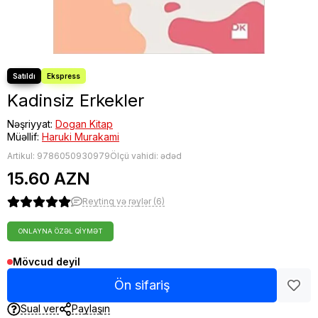
Kadinsiz Erkekler
Nəşriyyat:
Dogan Kitap
Müəllif:
Haruki Murakami
Artikul:
9786050930979
Ölçü vahidi: ədəd
15.60 AZN
Reytinq və rəylər (6)
ONLAYNA ÖZƏL QIYMƏT
Mövcud deyil
Ön sifariş
Sual ver
Paylaşın