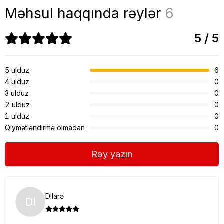
Məhsul haqqında rəylər
6
5 / 5
5 ulduz
6
4 ulduz
0
3 ulduz
0
2 ulduz
0
1 ulduz
0
Qiymətləndirmə olmadan
0
Rəy yazın
Dilarə
DI