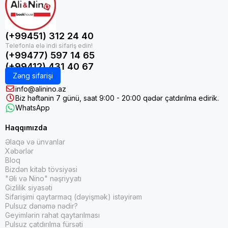
(+99451) 312 24 40
(+99477) 597 14 65
(+99412) 431 40 67
Zəng sifarişi
info@alinino.az
Biz həftənin 7 günü, saat 9:00 - 20:00 qədər çatdırılma edirik.
WhatsApp
Haqqımızda
Əlaqə və ünvanlar
Xəbərlər
Bloq
Bizdən kitab tövsiyəsi
"Əli və Nino" nəşriyyatı
Gizlilik siyasəti
Sifarişimi qaytarmaq (dəyişmək) istəyirəm
Pulsuz dənəmə nədir?
Geyimlərin rahat qaytarılması
Pulsuz çatdırılma fürsəti