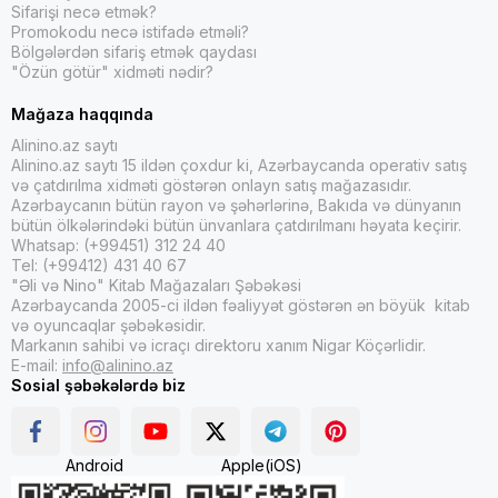
Sifarişi necə etmək?
Promokodu necə istifadə etməli?
Bölgələrdən sifariş etmək qaydası
"Özün götür" xidməti nədir?
Mağaza haqqında
Alinino.az saytı
Alinino.az saytı 15 ildən çoxdur ki, Azərbaycanda operativ satış
və çatdırılma xidməti göstərən onlayn satış mağazasıdır.
Azərbaycanın bütün rayon və şəhərlərinə, Bakıda və dünyanın
bütün ölkələrindəki bütün ünvanlara çatdırılmanı həyata keçirir.
Whatsap: (+99451) 312 24 40
Tel: (+99412) 431 40 67
"Əli və Nino" Kitab Mağazaları Şəbəkəsi
Azərbaycanda 2005-ci ildən fəaliyyət göstərən ən böyük kitab
və oyuncaqlar şəbəkəsidir.
Markanın sahibi və icraçı direktoru xanım Nigar Köçərlidir.
E-mail:
info@alinino.az
Sosial şəbəkələrdə biz
Android
Apple(iOS)