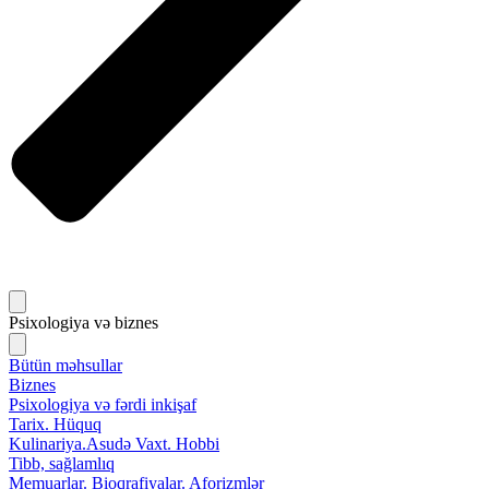
Psixologiya və biznes
Bütün məhsullar
Biznes
Psixologiya və fərdi inkişaf
Tarix. Hüquq
Kulinariya.Asudə Vaxt. Hobbi
Tibb, sağlamlıq
Memuarlar. Bioqrafiyalar. Aforizmlər