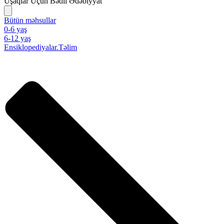
Uşaqlar Üçün Bədii Ədəbiyyat
Bütün məhsullar
0-6 yaş
6-12 yaş
Ensiklopediyalar.Təlim