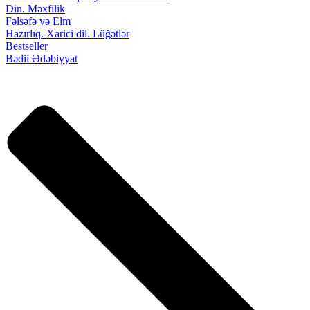
Din. Məxfilik
Fəlsəfə və Elm
Hazırlıq. Xarici dil. Lüğətlər
Bestseller
Bədii Ədəbiyyat