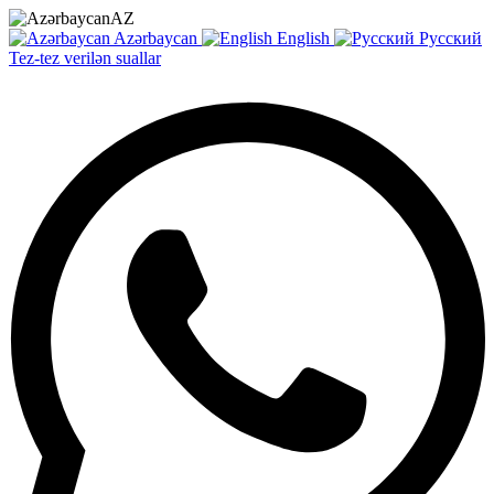
AZ
Azərbaycan
English
Русский
Tez-tez verilən suallar