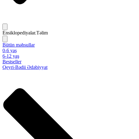
Ensiklopediyalar.Təlim
Bütün məhsullar
0-6 yaş
6-12 yaş
Bestseller
Qeyri-Bədii Ədəbiyyat