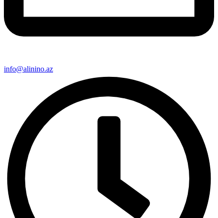
info@alinino.az