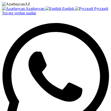
AZ
Azərbaycan
English
Русский
Tez-tez verilən suallar