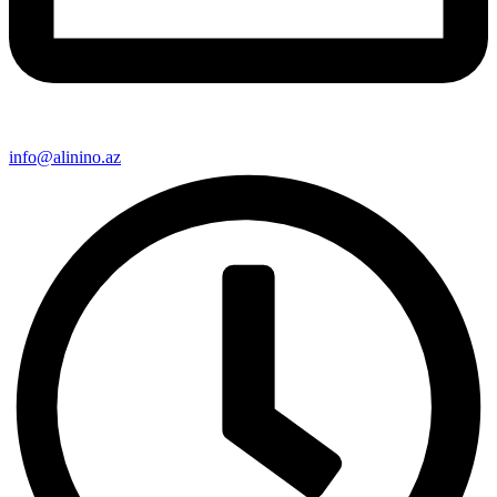
info@alinino.az