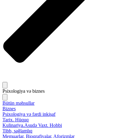
Psixologiya və biznes
Bütün məhsullar
Biznes
Psixologiya və fərdi inkişaf
Tarix. Hüquq
Kulinariya.Asudə Vaxt. Hobbi
Tibb, sağlamlıq
Memuarlar. Bioqrafiyalar. Aforizmlər