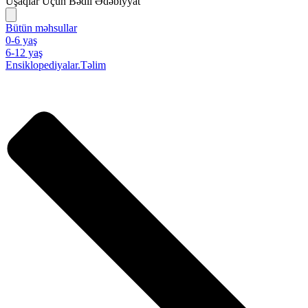
Uşaqlar Üçün Bədii Ədəbiyyat
Bütün məhsullar
0-6 yaş
6-12 yaş
Ensiklopediyalar.Təlim