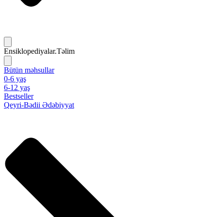
Ensiklopediyalar.Təlim
Bütün məhsullar
0-6 yaş
6-12 yaş
Bestseller
Qeyri-Bədii Ədəbiyyat