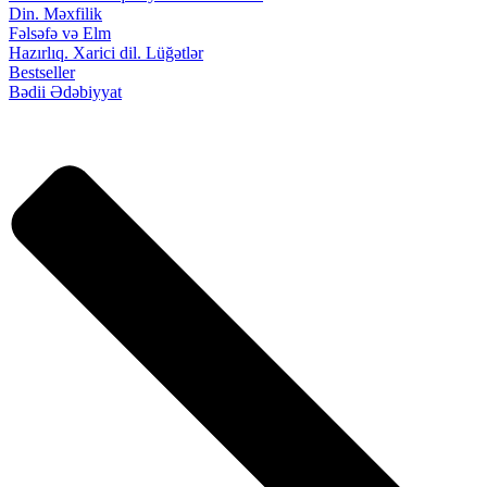
Din. Məxfilik
Fəlsəfə və Elm
Hazırlıq. Xarici dil. Lüğətlər
Bestseller
Bədii Ədəbiyyat