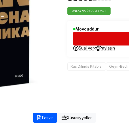
ONLAYNA ÖZƏL QIYMƏT
Mövcuddur
Sual ver
Paylaşın
Rus Dilində Kitablar
Qeyri-Bədii
Təsvir
Xüsusiyyətlər