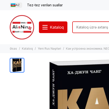
Tez-tez verilən suallar
AZ
Kataloq
Əsas
Kataloq
Yeni Rus Nəşrləri
Как устроена экономика. N