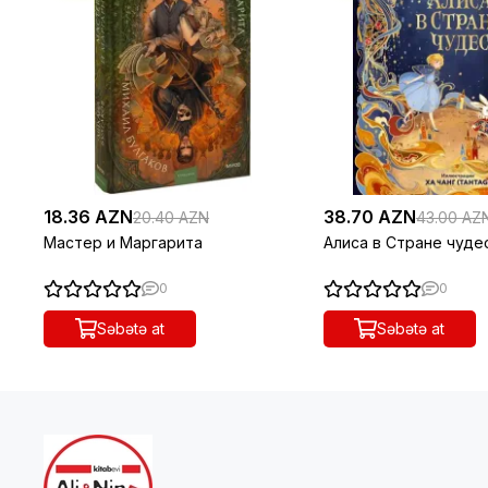
18.36 AZN
38.70 AZN
20.40 AZN
43.00 AZ
Мастер и Маргарита
Алиса в Стране чуде
0
0
Səbətə at
Səbətə at