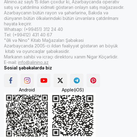
Alinino.az saytı 15 ildən çoxdur ki, Azərbaycanda operativ
satış və çatdırılma xidməti göstərən onlayn satış mağazasıdır.
Azərbaycanın bütün rayon və şəhərlərinə, Bakıda və
dünyanın bütün ölkələrindəki bütün ünvanlara çatdırılmanı
həyata keçirir.
Whatsap: (+99451) 312 24 40
Tel: (+99412) 431 40 67
"Əli və Nino" Kitab Mağazaları Şəbəkəsi
Azərbaycanda 2005-ci ildən fəaliyyət göstərən ən böyük
kitab və oyuncaqlar şəbəkəsidir.
Markanın sahibi və icraçı direktoru xanım Nigar Köçərlidir.
E-mail:
info@alinino.az
Sosial şəbəkələrdə biz
Android
Apple(iOS)