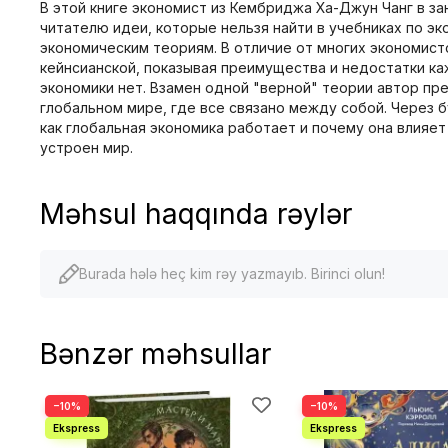
В этой книге экономист из Кембриджа Ха-Джун Чанг в з
читателю идеи, которые нельзя найти в учебниках по э
экономическим теориям. В отличие от многих экономист
кейнсианской, показывая преимущества и недостатки ка
экономики нет. Взамен одной "верной" теории автор пр
глобальном мире, где все связано между собой. Через 
как глобальная экономика работает и почему она влияет 
устроен мир.
Məhsul haqqında rəylər
Burada hələ heç kim rəy yazmayıb. Birinci olun!
Bənzər məhsullar
−10%
−10%