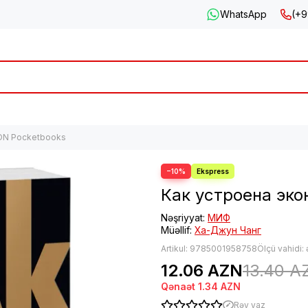
WhatsApp
(+9
EON Pocketbooks
−10%
Как устроена эко
Nəşriyyat:
МИФ
Müəllif:
Ха-Джун Чанг
Artikul:
9785001958758
Ölçü vahidi:
12.06 AZN
13.40 A
Qənaət
1.34 AZN
Rəy yaz