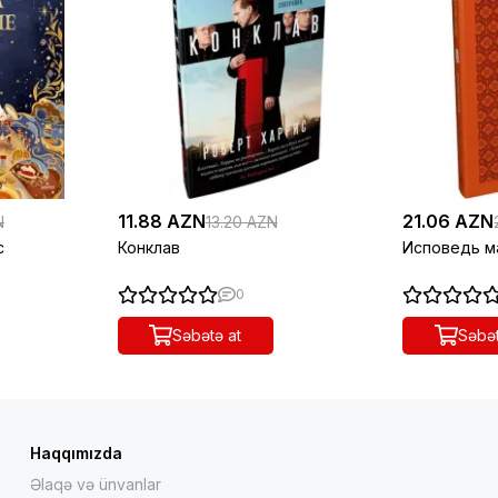
11.88 AZN
21.06 AZN
N
13.20 AZN
с
Конклав
Исповедь м
0
Səbətə at
Səbət
Haqqımızda
Əlaqə və ünvanlar