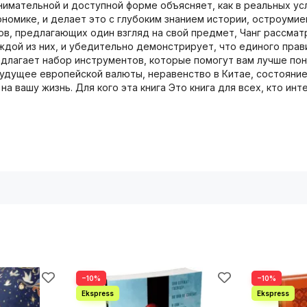
анимательной и доступной форме объясняет, как в реальных ус
кономике, и делает это с глубоким знанием истории, остроум
ов, предлагающих один взгляд на свой предмет, Чанг рассма
ждой из них, и убедительно демонстрирует, что единого пра
едлагает набор инструментов, которые помогут вам лучше пон
будущее европейской валюты, неравенство в Китае, состояни
на вашу жизнь. Для кого эта книга Это книга для всех, кто ин
−10%
−10%