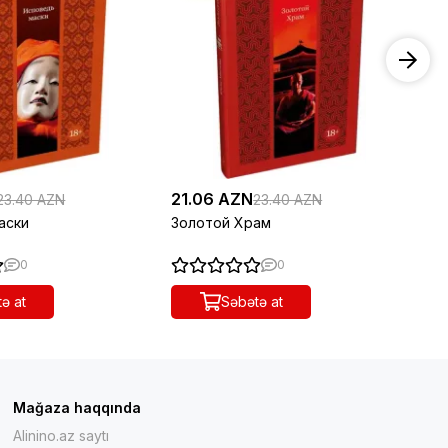
21.06 AZN
20
23.40 AZN
23.40 AZN
аски
Золотой Храм
Ле
0
0
ə at
Səbətə at
Mağaza haqqında
Alinino.az saytı