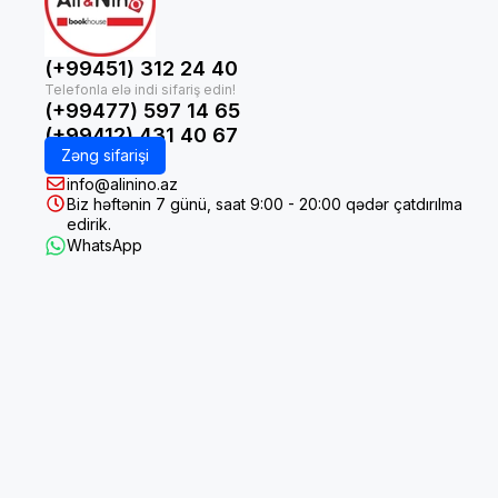
(+99451) 312 24 40
(+99477) 597 14 65
(+99412) 431 40 67
Zəng sifarişi
info@alinino.az
Biz həftənin 7 günü, saat 9:00 - 20:00 qədər çatdırılma
edirik.
WhatsApp