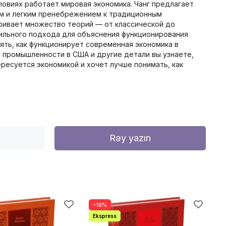
ловиях работает мировая экономика. Чанг предлагает
ием и легким пренебрежением к традиционным
тривает множество теорий — от классической до
вильного подхода для объяснения функционирования
ять, как функционирует современная экономика в
е промышленности в США и другие детали вы узнаете,
тересуется экономикой и хочет лучше понимать, как
Rəy yazın
−10%
−