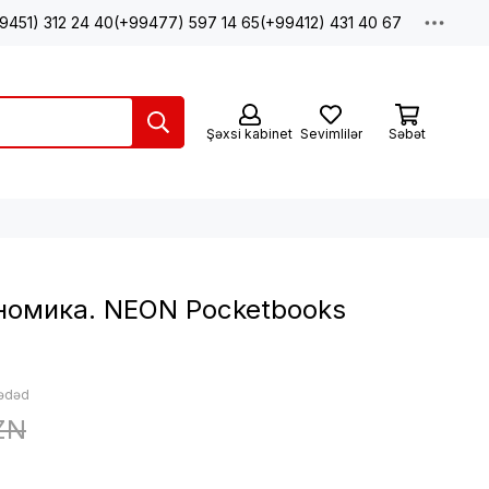
9451) 312 24 40
(+99477) 597 14 65
(+99412) 431 40 67
Şəxsi kabinet
Sevimlilər
Səbət
номика. NEON Pocketbooks
 ədəd
ZN