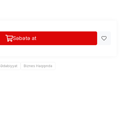
Səbətə at
 Ədəbiyyat
Biznes Haqqında