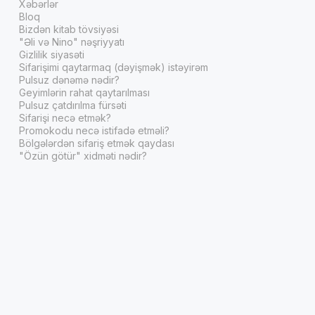
Xəbərlər
Bloq
Bizdən kitab tövsiyəsi
"Əli və Nino" nəşriyyatı
Gizlilik siyasəti
Sifarişimi qaytarmaq (dəyişmək) istəyirəm
Pulsuz dənəmə nədir?
Geyimlərin rahat qaytarılması
Pulsuz çatdırılma fürsəti
Sifarişi necə etmək?
Promokodu necə istifadə etməli?
Bölgələrdən sifariş etmək qaydası
"Özün götür" xidməti nədir?