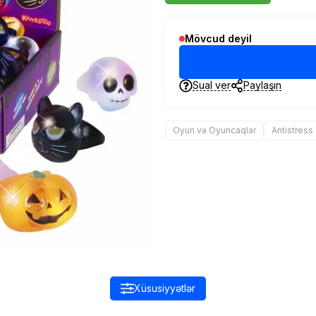
Mövcud deyil
Sual ver
Paylaşın
Oyun və Oyuncaqlar
Antistress
Xüsusiyyətlər