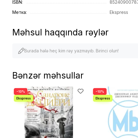
ISBN:
8524090078
Метка:
Ekspress
Məhsul haqqında rəylər
Burada hələ heç kim rəy yazmayıb. Birinci olun!
Bənzər məhsullar
−10%
−10%