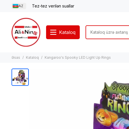
Tez-tez verilən suallar
AZ
Kataloq
Əsas
Kataloq
Kangaroo's Spooky LED Light Up Rings