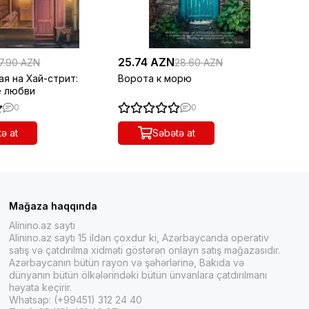
25.74 AZN
36
7.90 AZN
28.60 AZN
я на Хай-стрит:
Ворота к морю
Кл
е любви
0
0
ə at
Səbətə at
Mağaza haqqında
Alinino.az saytı
Alinino.az saytı 15 ildən çoxdur ki, Azərbaycanda operativ
satış və çatdırılma xidməti göstərən onlayn satış mağazasıdır.
Azərbaycanın bütün rayon və şəhərlərinə, Bakıda və
dünyanın bütün ölkələrindəki bütün ünvanlara çatdırılmanı
həyata keçirir.
Whatsap: (+99451) 312 24 40