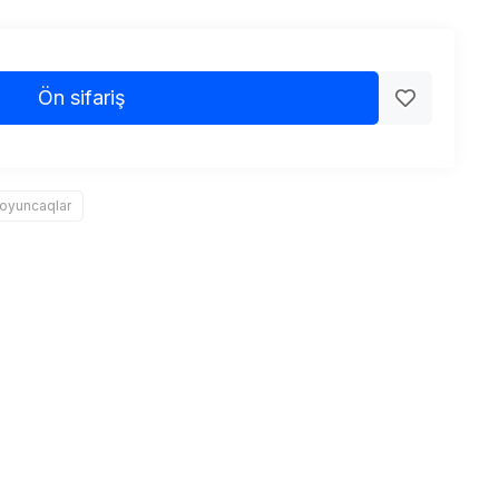
Ön sifariş
 oyuncaqlar