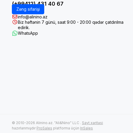
(+99412) 431 40 67
Zəng sifarişi
info@alinino.az
Biz həftənin 7 günü, saat 9:00 - 20:00 qədər çatdırılma
edirik.
WhatsApp
© 2010-2026 Alinino.az. "Ali&Nino" LLC .
Sayt xəritəsi
hazırlanmışdır
ProSales
platforma üçün
InSales