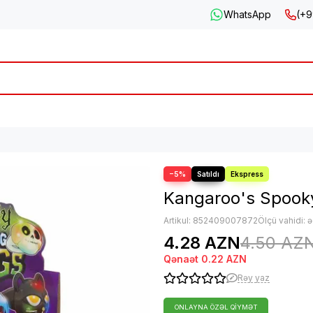
WhatsApp
(+9
−5%
Kangaroo's Spooky
Artikul:
852409007872
Ölçü vahidi: 
4.28 AZN
4.50 AZ
Qənaət
0.22 AZN
Rəy yaz
ONLAYNA ÖZƏL QIYMƏT