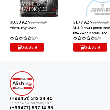
30.33 AZN
31.77 AZN
33.70 AZN
35.30 AZN
Убить буржуев
МЫ: 9 принципов люб
ведущих к счастью
0
0
Səbətə at
Səbətə at
(+99451) 312 24 40
(+99477) 597 14 65