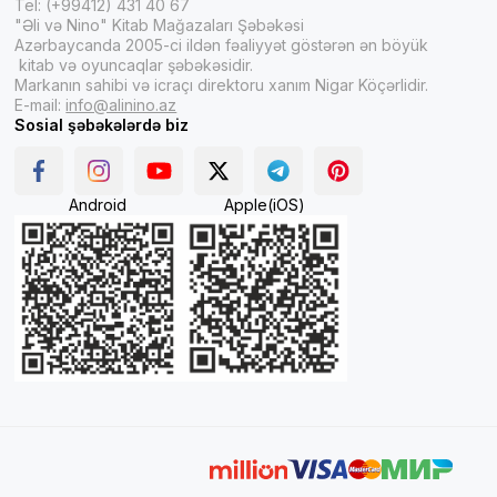
Tel: (+99412) 431 40 67
"Əli və Nino" Kitab Mağazaları Şəbəkəsi
Azərbaycanda 2005-ci ildən fəaliyyət göstərən ən böyük
kitab və oyuncaqlar şəbəkəsidir.
Markanın sahibi və icraçı direktoru xanım Nigar Köçərlidir.
E-mail:
info@alinino.az
Sosial şəbəkələrdə biz
Android
Apple(iOS)