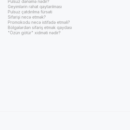
Pulsuz dənəmə nədir?
Geyimlərin rahat qaytarılması
Pulsuz çatdırılma fürsəti
Sifarişi necə etmək?
Promokodu necə istifadə etməli?
Bölgələrdən sifariş etmək qaydası
"Özün götür" xidməti nədir?