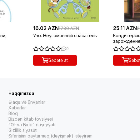
16.02 AZN
25.11 AZN
17.80 AZN
2
ви,
Уно. Неугомонный спасатель
Кондитерска
зарождени
0
Səbətə at
Səbət
Haqqımızda
Əlaqə və ünvanlar
Xəbərlər
Bloq
Bizdən kitab tövsiyəsi
"Əli və Nino" nəşriyyatı
Gizlilik siyasəti
Sifarişimi qaytarmaq (dəyişmək) istəyirəm