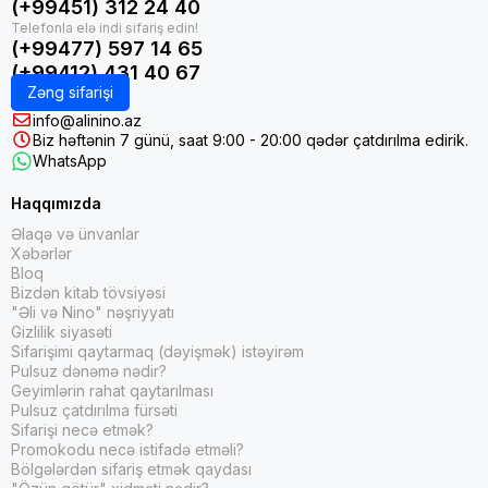
(+99451) 312 24 40
(+99477) 597 14 65
(+99412) 431 40 67
Zəng sifarişi
info@alinino.az
Biz həftənin 7 günü, saat 9:00 - 20:00 qədər çatdırılma edirik.
WhatsApp
Haqqımızda
Əlaqə və ünvanlar
Xəbərlər
Bloq
Bizdən kitab tövsiyəsi
"Əli və Nino" nəşriyyatı
Gizlilik siyasəti
Sifarişimi qaytarmaq (dəyişmək) istəyirəm
Pulsuz dənəmə nədir?
Geyimlərin rahat qaytarılması
Pulsuz çatdırılma fürsəti
Sifarişi necə etmək?
Promokodu necə istifadə etməli?
Bölgələrdən sifariş etmək qaydası