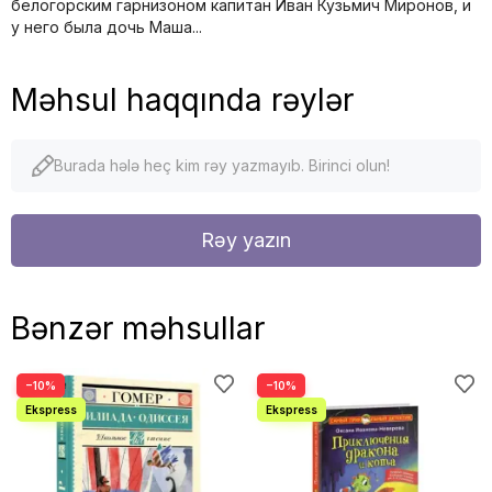
белогорским гарнизоном капитан Иван Кузьмич Миронов, и
у него была дочь Маша...
Məhsul haqqında rəylər
Burada hələ heç kim rəy yazmayıb. Birinci olun!
Rəy yazın
Bənzər məhsullar
−10%
−10%