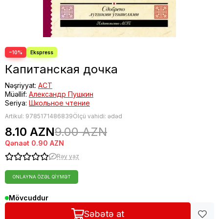
−10%
Капитанская дочка
Nəşriyyat:
АСТ
Müəllif:
Александр Пушкин
Seriya:
Школьное чтение
Artikul:
9785171486839
Ölçü vahidi: ədəd
8.10 AZN
9.00 AZN
Qənaət
0.90 AZN
Rəy yaz
ONLAYNA ÖZƏL QIYMƏT
Mövcuddur
Səbətə at