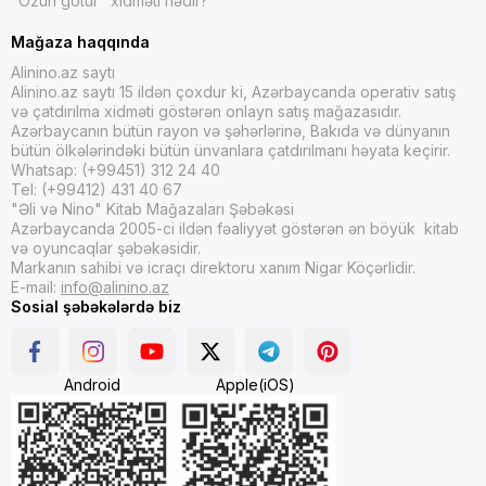
"Özün götür" xidməti nədir?
Mağaza haqqında
Alinino.az saytı
Alinino.az saytı 15 ildən çoxdur ki, Azərbaycanda operativ satış
və çatdırılma xidməti göstərən onlayn satış mağazasıdır.
Azərbaycanın bütün rayon və şəhərlərinə, Bakıda və dünyanın
bütün ölkələrindəki bütün ünvanlara çatdırılmanı həyata keçirir.
Whatsap: (+99451) 312 24 40
Tel: (+99412) 431 40 67
"Əli və Nino" Kitab Mağazaları Şəbəkəsi
Azərbaycanda 2005-ci ildən fəaliyyət göstərən ən böyük kitab
və oyuncaqlar şəbəkəsidir.
Markanın sahibi və icraçı direktoru xanım Nigar Köçərlidir.
E-mail:
info@alinino.az
Sosial şəbəkələrdə biz
Android
Apple(iOS)