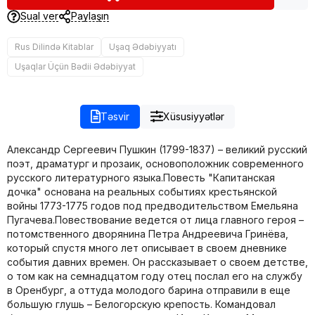
Sual ver
Paylaşın
Rus Dilində Kitablar
Uşaq Ədəbiyyatı
Uşaqlar Üçün Bədii Ədəbiyyat
Təsvir
Xüsusiyyətlər
Александр Сергеевич Пушкин (1799-1837) – великий русский
поэт, драматург и прозаик, основоположник современного
русского литературного языка.Повесть "Капитанская
дочка" основана на реальных событиях крестьянской
войны 1773-1775 годов под предводительством Емельяна
Пугачева.Повествование ведется от лица главного героя –
потомственного дворянина Петра Андреевича Гринёва,
который спустя много лет описывает в своем дневнике
события давних времен. Он рассказывает о своем детстве,
о том как на семнадцатом году отец послал его на службу
в Оренбург, а оттуда молодого барина отправили в еще
большую глушь – Белогорскую крепость. Командовал