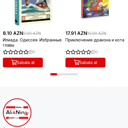
8.10 AZN
17.91 AZN
9.00 AZN
19.90 AZN
Илиада. Одиссея. Избранные
Приключения дракона и кота
главы
0
0
Səbətə at
Səbətə at