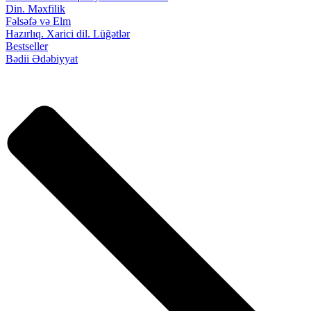
Din. Məxfilik
Fəlsəfə və Elm
Hazırlıq. Xarici dil. Lüğətlər
Bestseller
Bədii Ədəbiyyat