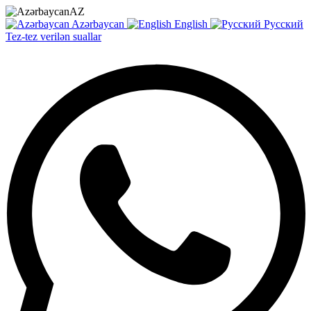
AZ
Azərbaycan
English
Русский
Tez-tez verilən suallar