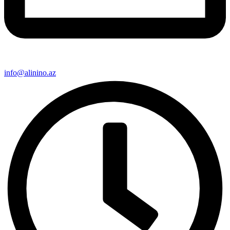
info@alinino.az