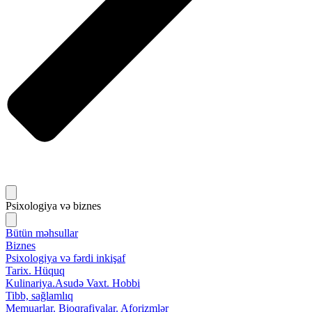
Psixologiya və biznes
Bütün məhsullar
Biznes
Psixologiya və fərdi inkişaf
Tarix. Hüquq
Kulinariya.Asudə Vaxt. Hobbi
Tibb, sağlamlıq
Memuarlar. Bioqrafiyalar. Aforizmlər