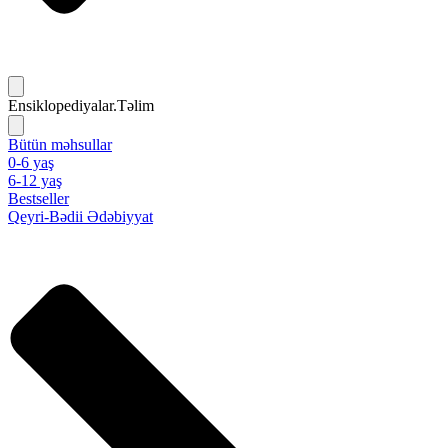
Ensiklopediyalar.Təlim
Bütün məhsullar
0-6 yaş
6-12 yaş
Bestseller
Qeyri-Bədii Ədəbiyyat