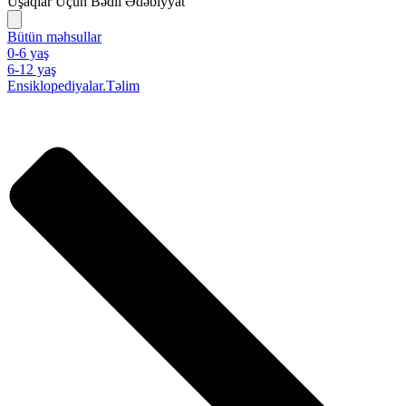
Uşaqlar Üçün Bədii Ədəbiyyat
Bütün məhsullar
0-6 yaş
6-12 yaş
Ensiklopediyalar.Təlim