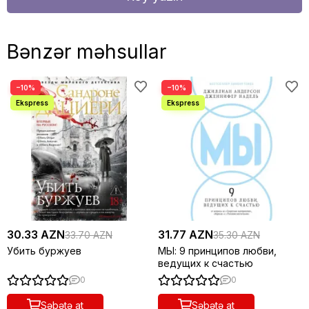
Bənzər məhsullar
−10%
−10%
30.33 AZN
31.77 AZN
33.70 AZN
35.30 AZN
Убить буржуев
МЫ: 9 принципов любви,
ведущих к счастью
0
0
Səbətə at
Səbətə at