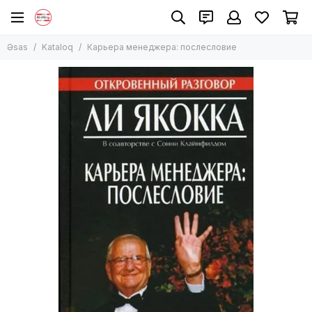
Əsas
Kataloq
Карьера менеджера: послесловие