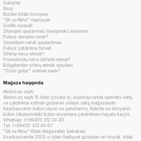
Xəbərlər
Bloq
Bizdən kitab tövsiyəsi
"Əli və Nino" nəşriyyatı
Gizlilik siyasəti
Sifarişimi qaytarmaq (dəyişmək) istəyirəm
Pulsuz dənəmə nədir?
Geyimlərin rahat qaytarılması
Pulsuz çatdırılma fürsəti
Sifarişi necə etmək?
Promokodu necə istifadə etməli?
Bölgələrdən sifariş etmək qaydası
"Özün götür" xidməti nədir?
Mağaza haqqında
Alinino.az saytı
Alinino.az saytı 15 ildən çoxdur ki, Azərbaycanda operativ satış
və çatdırılma xidməti göstərən onlayn satış mağazasıdır.
Azərbaycanın bütün rayon və şəhərlərinə, Bakıda və dünyanın
bütün ölkələrindəki bütün ünvanlara çatdırılmanı həyata keçirir.
Whatsap: (+99451) 312 24 40
Tel: (+99412) 431 40 67
"Əli və Nino" Kitab Mağazaları Şəbəkəsi
Azərbaycanda 2005-ci ildən fəaliyyət göstərən ən böyük kitab