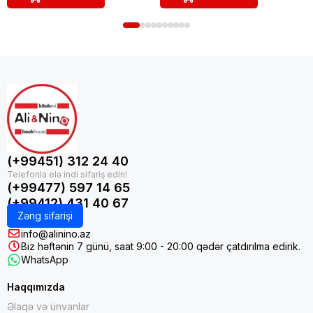
(+99451) 312 24 40
(+99477) 597 14 65
(+99412) 431 40 67
Zəng sifarişi
info@alinino.az
Biz həftənin 7 günü, saat 9:00 - 20:00 qədər çatdırılma edirik.
WhatsApp
Haqqımızda
Əlaqə və ünvanlar