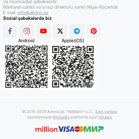
və oyuncaqlar şəbəkəsidir.
Markanın sahibi və icraçı direktoru xanım Nigar Köçərlidir.
E-mail:
info@alinino.az
Sosial şəbəkələrdə biz
Android
Apple(iOS)
© 2010-2026 Alinino.az. "Ali&Nino" LLC .
Sayt xəritəsi
hazırlanmışdır
ProSales
platforma üçün
InSales