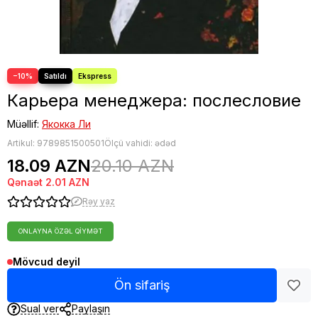
−10%
Карьера менеджера: послесловие
Müəllif:
Якокка Ли
Artikul:
9789851500501
Ölçü vahidi: ədəd
18.09 AZN
20.10 AZN
Qənaət
2.01 AZN
Rəy yaz
ONLAYNA ÖZƏL QIYMƏT
Mövcud deyil
Ön sifariş
Sual ver
Paylaşın