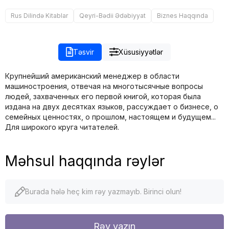
Rus Dilində Kitablar
Qeyri-Bədii Ədəbiyyat
Biznes Haqqında
Təsvir
Xüsusiyyətlər
Крупнейший американский менеджер в области
машиностроения, отвечая на многотысячные вопросы
людей, захваченных его первой книгой, которая была
издана на двух десятках языков, рассуждает о бизнесе, о
семейных ценностях, о прошлом, настоящем и будущем...
Для широкого круга читателей.
Məhsul haqqında rəylər
Burada hələ heç kim rəy yazmayıb. Birinci olun!
Rəy yazın