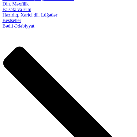
Din. Məxfilik
Fəlsəfə və Elm
Hazırlıq. Xarici dil. Lüğətlər
Bestseller
Bədii Ədəbiyyat