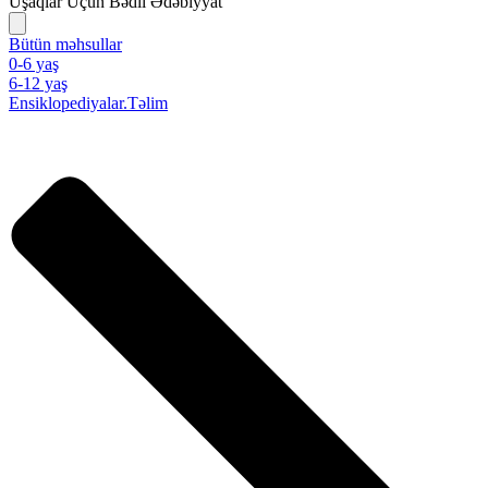
Uşaqlar Üçün Bədii Ədəbiyyat
Bütün məhsullar
0-6 yaş
6-12 yaş
Ensiklopediyalar.Təlim