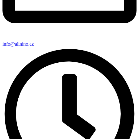
info@alinino.az