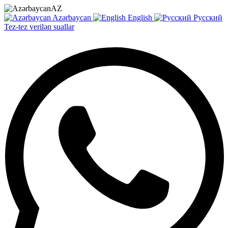
AZ
Azərbaycan
English
Русский
Tez-tez verilən suallar