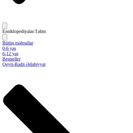
Ensiklopediyalar.Təlim
Bütün məhsullar
0-6 yaş
6-12 yaş
Bestseller
Qeyri-Bədii Ədəbiyyat