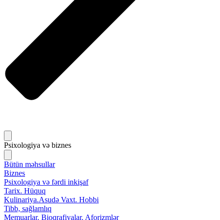
Psixologiya və biznes
Bütün məhsullar
Biznes
Psixologiya və fərdi inkişaf
Tarix. Hüquq
Kulinariya.Asudə Vaxt. Hobbi
Tibb, sağlamlıq
Memuarlar. Bioqrafiyalar. Aforizmlər