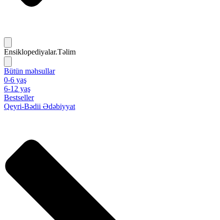
Ensiklopediyalar.Təlim
Bütün məhsullar
0-6 yaş
6-12 yaş
Bestseller
Qeyri-Bədii Ədəbiyyat