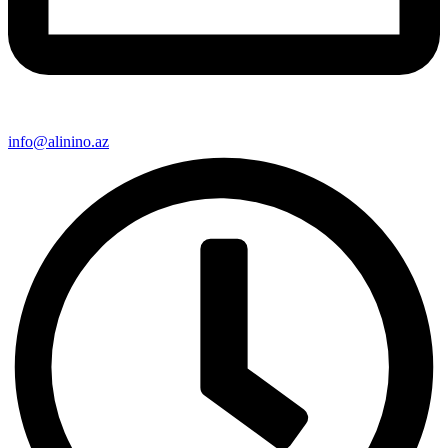
info@alinino.az