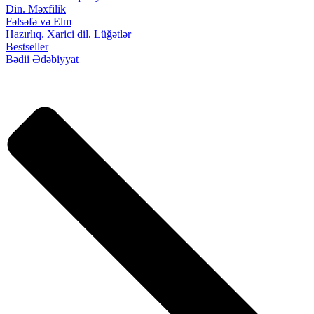
Din. Məxfilik
Fəlsəfə və Elm
Hazırlıq. Xarici dil. Lüğətlər
Bestseller
Bədii Ədəbiyyat