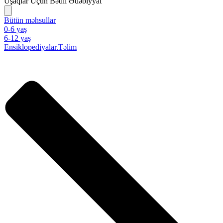
Uşaqlar Üçün Bədii Ədəbiyyat
Bütün məhsullar
0-6 yaş
6-12 yaş
Ensiklopediyalar.Təlim