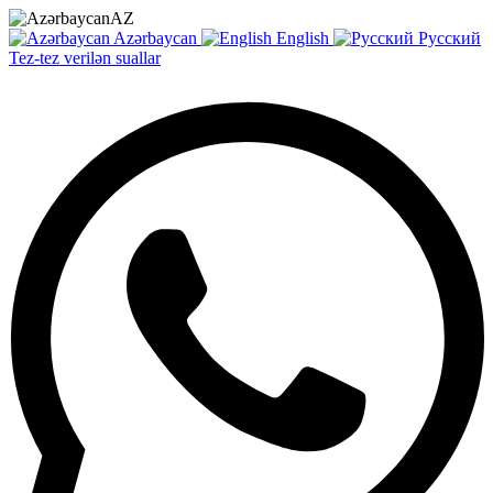
AZ
Azərbaycan
English
Русский
Tez-tez verilən suallar