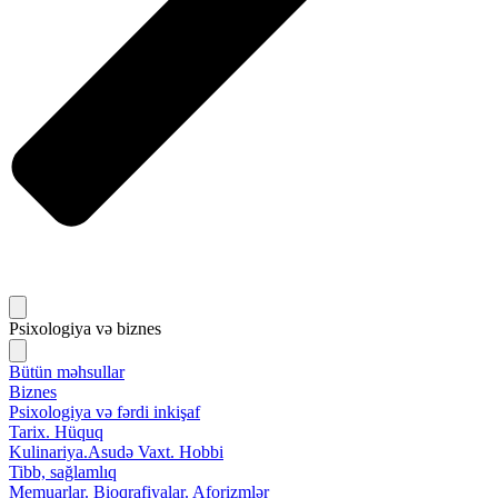
Psixologiya və biznes
Bütün məhsullar
Biznes
Psixologiya və fərdi inkişaf
Tarix. Hüquq
Kulinariya.Asudə Vaxt. Hobbi
Tibb, sağlamlıq
Memuarlar. Bioqrafiyalar. Aforizmlər