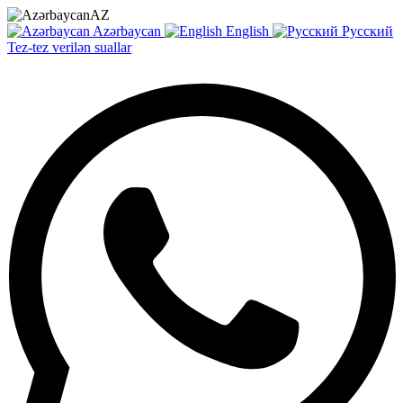
AZ
Azərbaycan
English
Русский
Tez-tez verilən suallar