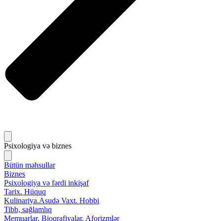
Psixologiya və biznes
Bütün məhsullar
Biznes
Psixologiya və fərdi inkişaf
Tarix. Hüquq
Kulinariya.Asudə Vaxt. Hobbi
Tibb, sağlamlıq
Memuarlar. Bioqrafiyalar. Aforizmlər