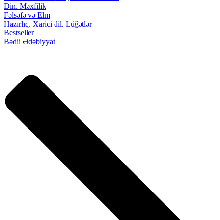
Din. Məxfilik
Fəlsəfə və Elm
Hazırlıq. Xarici dil. Lüğətlər
Bestseller
Bədii Ədəbiyyat