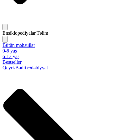
Ensiklopediyalar.Təlim
Bütün məhsullar
0-6 yaş
6-12 yaş
Bestseller
Qeyri-Bədii Ədəbiyyat