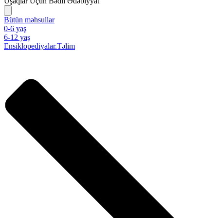
Uşaqlar Üçün Bədii Ədəbiyyat
Bütün məhsullar
0-6 yaş
6-12 yaş
Ensiklopediyalar.Təlim