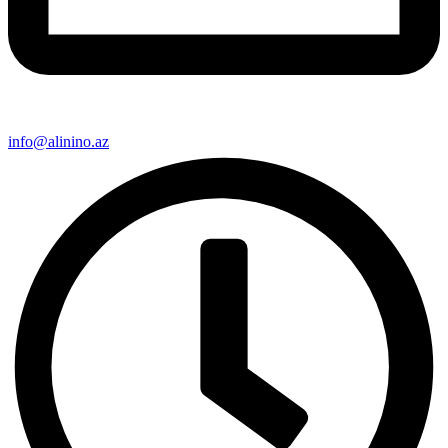
info@alinino.az