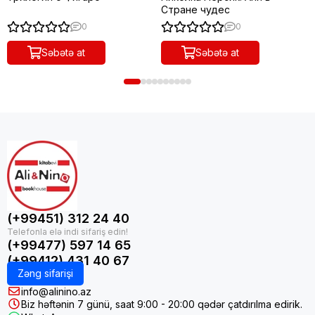
Стране чудес
0
0
Səbətə at
Səbətə at
(+99451) 312 24 40
(+99477) 597 14 65
(+99412) 431 40 67
Zəng sifarişi
info@alinino.az
Biz həftənin 7 günü, saat 9:00 - 20:00 qədər çatdırılma edirik.