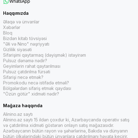
WhatsApp
Haqqımızda
Əlaqə və ünvanlar
Xəbərlər
Bloq
Bizdən kitab tövsiyəsi
"Əli və Nino" nəşriyyatı
Gizlilik siyasəti
Sifarişimi qaytarmaq (dəyişmək) istəyirəm
Pulsuz dənəmə nədir?
Geyimlərin rahat qaytarılması
Pulsuz çatdırılma fürsəti
Sifarişi necə etmək?
Promokodu necə istifadə etməli?
Bölgələrdən sifariş etmək qaydası
"Özün götür" xidməti nədir?
Mağaza haqqında
Alinino.az saytı
Alinino.az saytı 15 ildən çoxdur ki, Azərbaycanda operativ satış
və çatdırılma xidməti göstərən onlayn satış mağazasıdır.
Azərbaycanın bütün rayon və şəhərlərinə, Bakıda və dünyanın
bütün ölkələrindəki bütün ünvanlara çatdırılmanı həyata keçirir.