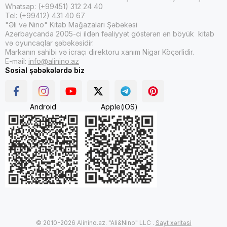
Whatsap: (+99451) 312 24 40
Tel: (+99412) 431 40 67
"Əli və Nino" Kitab Mağazaları Şəbəkəsi
Azərbaycanda 2005-ci ildən fəaliyyət göstərən ən böyük kitab
və oyuncaqlar şəbəkəsidir.
Markanın sahibi və icraçı direktoru xanım Nigar Köçərlidir.
E-mail:
info@alinino.az
Sosial şəbəkələrdə biz
Android
Apple(iOS)
© 2010-2026 Alinino.az. "Ali&Nino" LLC .
Sayt xəritəsi