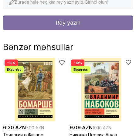
Burada hələ heç kim rəy yazmayıb. Birinci olun!
Rəy yazın
Bənzər məhsullar
−10%
−10%
6.30 AZN
9.09 AZN
7.00 AZN
10.10 AZN
Трилогия о Фигаро
Николка Персик. Аня в