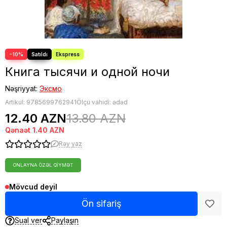
−10%
Книга тысячи и одной ночи
Nəşriyyat:
Эксмо
Artikul:
9785699762941
Ölçü vahidi: ədəd
12.40 AZN
13.80 AZN
Qənaət
1.40 AZN
Rəy yaz
ONLAYNA ÖZƏL QIYMƏT
Mövcud deyil
Ön sifariş
Sual ver
Paylaşın