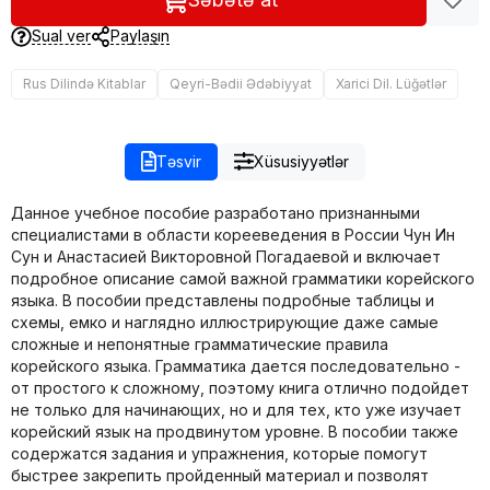
Sual ver
Paylaşın
Rus Dilində Kitablar
Qeyri-Bədii Ədəbiyyat
Xarici Dil. Lüğətlər
Təsvir
Xüsusiyyətlər
Данное учебное пособие разработано признанными
специалистами в области корееведения в России Чун Ин
Сун и Анастасией Викторовной Погадаевой и включает
подробное описание самой важной грамматики корейского
языка. В пособии представлены подробные таблицы и
схемы, емко и наглядно иллюстрирующие даже самые
сложные и непонятные грамматические правила
корейского языка. Грамматика дается последовательно -
от простого к сложному, поэтому книга отлично подойдет
не только для начинающих, но и для тех, кто уже изучает
корейский язык на продвинутом уровне. В пособии также
содержатся задания и упражнения, которые помогут
быстрее закрепить пройденный материал и позволят