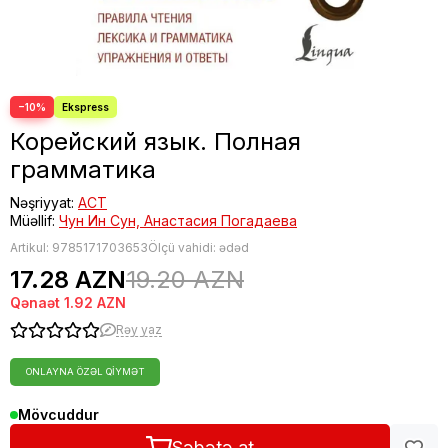
Fəlsəfə
Bestseller
−10%
Корейский язык. Полная
грамматика
Nəşriyyat:
АСТ
Müəllif:
Чун Ин Сун, Анастасия Погадаева
Artikul:
9785171703653
Ölçü vahidi: ədəd
17.28 AZN
19.20 AZN
Qənaət
1.92 AZN
Rəy yaz
ONLAYNA ÖZƏL QIYMƏT
Mövcuddur
Səbətə at