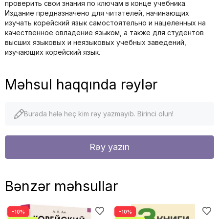
проверить свои знания по ключам в конце учебника.
Издание предназначено для читателей, начинающих
изучать корейский язык самостоятельно и нацеленных на
качественное овладение языком, а также для студентов
высших языковых и неязыковых учебных заведений,
изучающих корейский язык.
Məhsul haqqında rəylər
Burada hələ heç kim rəy yazmayıb. Birinci olun!
Rəy yazın
Bənzər məhsullar
−10%
−10%