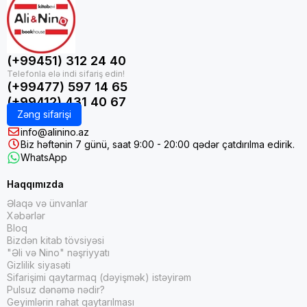
(+99451) 312 24 40
(+99477) 597 14 65
(+99412) 431 40 67
Zəng sifarişi
info@alinino.az
Biz həftənin 7 günü, saat 9:00 - 20:00 qədər çatdırılma edirik.
WhatsApp
Haqqımızda
Əlaqə və ünvanlar
Xəbərlər
Bloq
Bizdən kitab tövsiyəsi
"Əli və Nino" nəşriyyatı
Gizlilik siyasəti
Sifarişimi qaytarmaq (dəyişmək) istəyirəm
Pulsuz dənəmə nədir?
Geyimlərin rahat qaytarılması