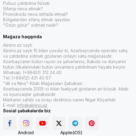
Pulsuz çatdırılma fürsəti
Sifarişi necə etmək?
Promokodu necə istifadə etməli?
Bölgələrdən sifariş etmək qaydası
"Özün götür" xidməti nədir?
Mağaza haqqında
Alinino.az saytı
Alinino.az saytı 15 ildən çoxdur ki, Azərbaycanda operativ satış
və çatdırılma xidməti göstərən onlayn satış mağazasıdır.
Azərbaycanın bütün rayon və şəhərlərinə, Bakıda və dünyanın
bütün ölkələrindəki bütün ünvanlara çatdırılmanı həyata keçirir.
Whatsap: (+99451) 312 24 40
Tel: (+99412) 431 40 67
"Əli və Nino" Kitab Mağazaları Şəbəkəsi
Azərbaycanda 2005-ci ildən fəaliyyət göstərən ən böyük kitab
və oyuncaqlar şəbəkəsidir.
Markanın sahibi və icraçı direktoru xanım Nigar Köçərlidir.
E-mail:
info@alinino.az
Sosial şəbəkələrdə biz
Android
Apple(iOS)