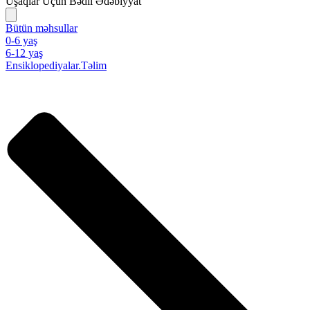
Uşaqlar Üçün Bədii Ədəbiyyat
Bütün məhsullar
0-6 yaş
6-12 yaş
Ensiklopediyalar.Təlim