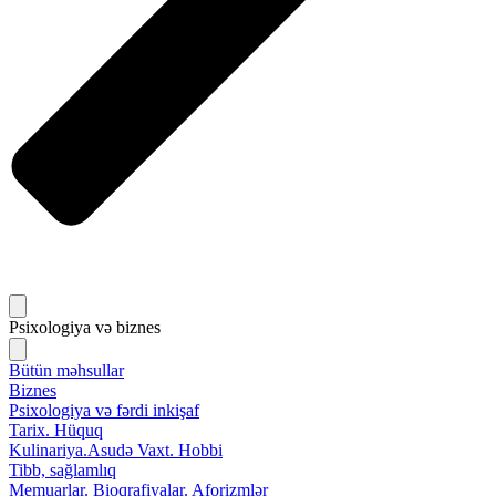
Psixologiya və biznes
Bütün məhsullar
Biznes
Psixologiya və fərdi inkişaf
Tarix. Hüquq
Kulinariya.Asudə Vaxt. Hobbi
Tibb, sağlamlıq
Memuarlar. Bioqrafiyalar. Aforizmlər