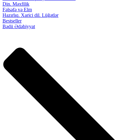
Din. Məxfilik
Fəlsəfə və Elm
Hazırlıq. Xarici dil. Lüğətlər
Bestseller
Bədii Ədəbiyyat