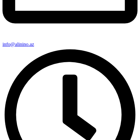
info@alinino.az