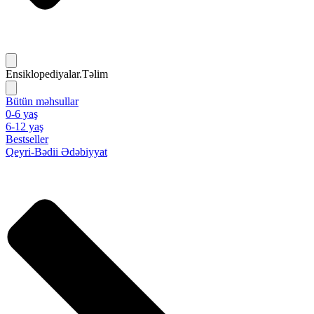
Ensiklopediyalar.Təlim
Bütün məhsullar
0-6 yaş
6-12 yaş
Bestseller
Qeyri-Bədii Ədəbiyyat