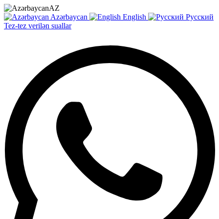
AZ
Azərbaycan
English
Русский
Tez-tez verilən suallar