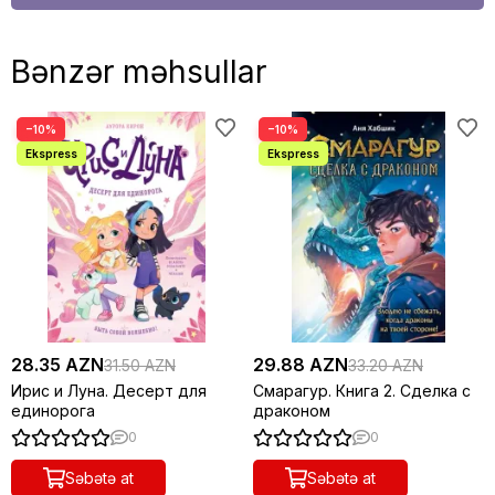
Bənzər məhsullar
−10%
−10%
28.35 AZN
29.88 AZN
31.50 AZN
33.20 AZN
Ирис и Луна. Десерт для
Смарагур. Книга 2. Сделка с
единорога
драконом
0
0
Səbətə at
Səbətə at