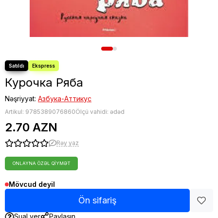
Курочка Ряба
Nəşriyyat:
Азбука-Аттикус
Artikul:
9785389076860
Ölçü vahidi: ədəd
2.70 AZN
Rəy yaz
ONLAYNA ÖZƏL QIYMƏT
Mövcud deyil
Ön sifariş
Sual ver
Paylaşın