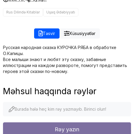
Rus Dilində Kitablar
Uşaq Ədəbiyyatı
Təsvir
Xüsusiyyətlər
Русская народная сказка КУРОЧКА РЯБА в обработке
О.Капицы.
Все малыши знают и любят эту сказку, забавные
иллюстрации на каждом развороте, помогут представить
героев этой сказки по-новому.
Məhsul haqqında rəylər
Burada hələ heç kim rəy yazmayıb. Birinci olun!
Rəy yazın