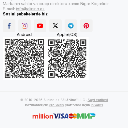
Markanın sahibi və icraçı direktoru xanım Nigar Köçərlidir.
E-mail:
info@alinino.az
Sosial şəbəkələrdə biz
Android
Apple(iOS)
© 2010-2026 Alinino.az. "Ali&Nino" LLC .
Sayt xəritəsi
hazırlanmışdır
ProSales
platforma üçün
InSales