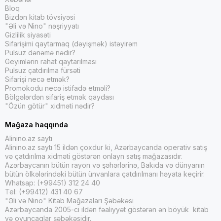
Bloq
Bizdən kitab tövsiyəsi
"Əli və Nino" nəşriyyatı
Gizlilik siyasəti
Sifarişimi qaytarmaq (dəyişmək) istəyirəm
Pulsuz dənəmə nədir?
Geyimlərin rahat qaytarılması
Pulsuz çatdırılma fürsəti
Sifarişi necə etmək?
Promokodu necə istifadə etməli?
Bölgələrdən sifariş etmək qaydası
"Özün götür" xidməti nədir?
Mağaza haqqında
Alinino.az saytı
Alinino.az saytı 15 ildən çoxdur ki, Azərbaycanda operativ satış
və çatdırılma xidməti göstərən onlayn satış mağazasıdır.
Azərbaycanın bütün rayon və şəhərlərinə, Bakıda və dünyanın
bütün ölkələrindəki bütün ünvanlara çatdırılmanı həyata keçirir.
Whatsap: (+99451) 312 24 40
Tel: (+99412) 431 40 67
"Əli və Nino" Kitab Mağazaları Şəbəkəsi
Azərbaycanda 2005-ci ildən fəaliyyət göstərən ən böyük kitab
və oyuncaqlar şəbəkəsidir.