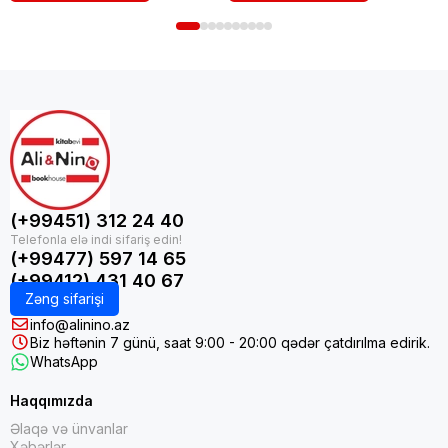
(+99451) 312 24 40
(+99477) 597 14 65
(+99412) 431 40 67
Zəng sifarişi
info@alinino.az
Biz həftənin 7 günü, saat 9:00 - 20:00 qədər çatdırılma edirik.
WhatsApp
Haqqımızda
Əlaqə və ünvanlar
Xəbərlər