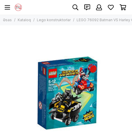
Lego konstruktorlar
Əsas
Kataloq
Lego konstruktorlar
LEGO 76092 Batman VS Harley 
Bütün məhsullar
Lego Classic
Lego Technic
Lego City
Lego Harry Potter
Lego Creator
Lego Duplo
Lego Disney və Friends
Lego Ninjago
Lego Minecraft
Lego Star Wars
Digər modellər