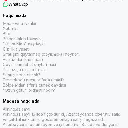
WhatsApp
Haqqımızda
Əlaqə və ünvanlar
Xəbərlər
Bloq
Bizdən kitab tövsiyəsi
"Əli və Nino" nəşriyyatı
Gizlilik siyasəti
Sifarişimi qaytarmaq (dəyişmək) istəyirəm
Pulsuz dənəmə nədir?
Geyimlərin rahat qaytarılması
Pulsuz çatdırılma fürsəti
Sifarişi necə etmək?
Promokodu necə istifadə etməli?
Bölgələrdən sifariş etmək qaydası
"Özün götür" xidməti nədir?
Mağaza haqqında
Alinino.az saytı
Alinino.az saytı 15 ildən çoxdur ki, Azərbaycanda operativ satış
və çatdırılma xidməti göstərən onlayn satış mağazasıdır.
Azərbaycanın bütün rayon və şəhərlərinə, Bakıda və dünyanın