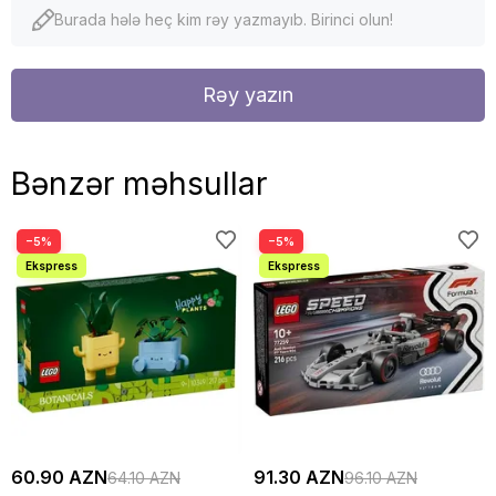
Burada hələ heç kim rəy yazmayıb. Birinci olun!
Rəy yazın
Bənzər məhsullar
−5%
−5%
60.90 AZN
91.30 AZN
64.10 AZN
96.10 AZN