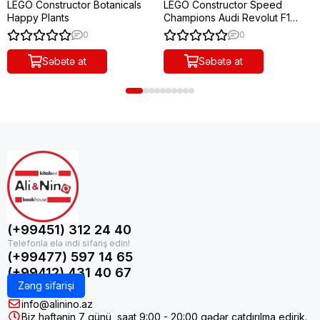
LEGO Constructor Botanicals
LEGO Constructor Speed
Happy Plants
Champions Audi Revolut F1
Team R26 Race Car
0
0
Səbətə at
Səbətə at
(+99451) 312 24 40
(+99477) 597 14 65
(+99412) 431 40 67
Zəng sifarişi
info@alinino.az
Biz həftənin 7 günü, saat 9:00 - 20:00 qədər çatdırılma edirik.