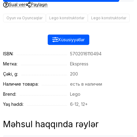
Sual ver
Paylaşın
Oyun və Oyuncaqlar
Lego konstruktorlar
Lego konstruktorlar
Xüsusiyyətlər
ISBN:
5702016110494
Метка:
Ekspress
Çəki, g:
200
Наличие товара:
есть в наличии
Brend:
Lego
Yaş həddi:
6-12, 12+
Məhsul haqqında rəylər