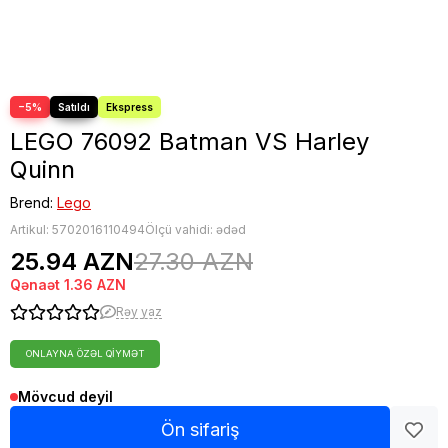
−5%
LEGO 76092 Batman VS Harley
Quinn
Brend:
Lego
Artikul:
5702016110494
Ölçü vahidi: ədəd
25.94 AZN
27.30 AZN
Qənaət
1.36 AZN
Rəy yaz
ONLAYNA ÖZƏL QIYMƏT
Mövcud deyil
Ön sifariş