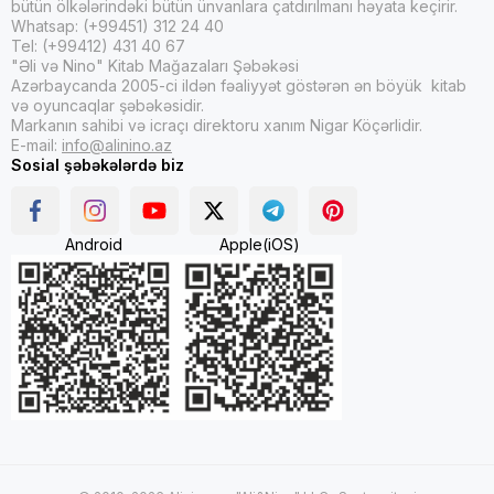
bütün ölkələrindəki bütün ünvanlara çatdırılmanı həyata keçirir.
Whatsap: (+99451) 312 24 40
Tel: (+99412) 431 40 67
"Əli və Nino" Kitab Mağazaları Şəbəkəsi
Azərbaycanda 2005-ci ildən fəaliyyət göstərən ən böyük kitab
və oyuncaqlar şəbəkəsidir.
Markanın sahibi və icraçı direktoru xanım Nigar Köçərlidir.
E-mail:
info@alinino.az
Sosial şəbəkələrdə biz
Android
Apple(iOS)