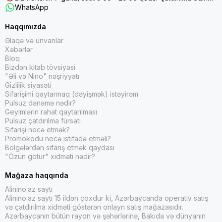
WhatsApp
Haqqımızda
Əlaqə və ünvanlar
Xəbərlər
Bloq
Bizdən kitab tövsiyəsi
"Əli və Nino" nəşriyyatı
Gizlilik siyasəti
Sifarişimi qaytarmaq (dəyişmək) istəyirəm
Pulsuz dənəmə nədir?
Geyimlərin rahat qaytarılması
Pulsuz çatdırılma fürsəti
Sifarişi necə etmək?
Promokodu necə istifadə etməli?
Bölgələrdən sifariş etmək qaydası
"Özün götür" xidməti nədir?
Mağaza haqqında
Alinino.az saytı
Alinino.az saytı 15 ildən çoxdur ki, Azərbaycanda operativ satış
və çatdırılma xidməti göstərən onlayn satış mağazasıdır.
Azərbaycanın bütün rayon və şəhərlərinə, Bakıda və dünyanın