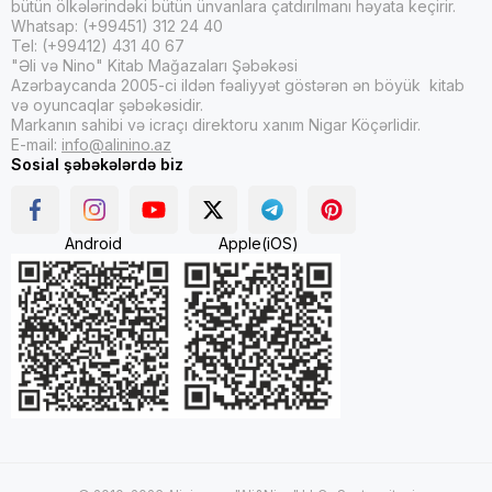
bütün ölkələrindəki bütün ünvanlara çatdırılmanı həyata keçirir.
Whatsap: (+99451) 312 24 40
Tel: (+99412) 431 40 67
"Əli və Nino" Kitab Mağazaları Şəbəkəsi
Azərbaycanda 2005-ci ildən fəaliyyət göstərən ən böyük kitab
və oyuncaqlar şəbəkəsidir.
Markanın sahibi və icraçı direktoru xanım Nigar Köçərlidir.
E-mail:
info@alinino.az
Sosial şəbəkələrdə biz
Android
Apple(iOS)