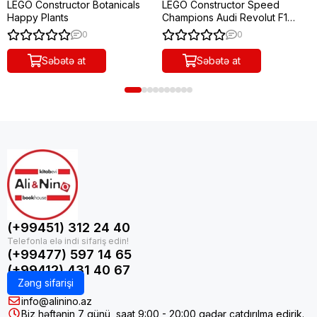
LEGO Constructor Botanicals
LEGO Constructor Speed
Happy Plants
Champions Audi Revolut F1
Team R26 Race Car
0
0
Səbətə at
Səbətə at
(+99451) 312 24 40
(+99477) 597 14 65
(+99412) 431 40 67
Zəng sifarişi
info@alinino.az
Biz həftənin 7 günü, saat 9:00 - 20:00 qədər çatdırılma edirik.