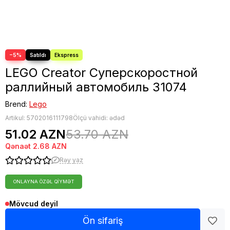
−5%
LEGO Creator Суперскоростной
раллийный автомобиль 31074
Brend:
Lego
Artikul:
5702016111798
Ölçü vahidi: ədəd
51.02 AZN
53.70 AZN
Qənaət
2.68 AZN
Rəy yaz
ONLAYNA ÖZƏL QIYMƏT
Mövcud deyil
Ön sifariş