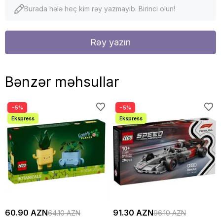
Burada hələ heç kim rəy yazmayıb. Birinci olun!
Rəy yazın
Bənzər məhsullar
−5%
−5%
60.90 AZN
91.30 AZN
64.10 AZN
96.10 AZN