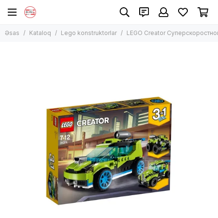
Lego konstruktorlar
Əsas
Kataloq
Lego konstruktorlar
LEGO Creator Суперскоростно
Bütün məhsullar
Lego Classic
Lego Technic
Lego City
Lego Harry Potter
Lego Creator
Lego Duplo
Lego Disney və Friends
Lego Ninjago
Lego Minecraft
Lego Star Wars
Digər modellər