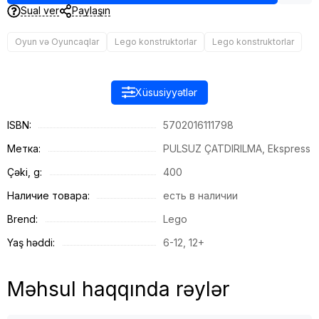
Sual ver
Paylaşın
Oyun və Oyuncaqlar
Lego konstruktorlar
Lego konstruktorlar
Xüsusiyyətlər
ISBN:
5702016111798
Метка:
PULSUZ ÇATDIRILMA, Ekspress
Çəki, g:
400
Наличие товара:
есть в наличии
Brend:
Lego
Yaş həddi:
6-12, 12+
Məhsul haqqında rəylər