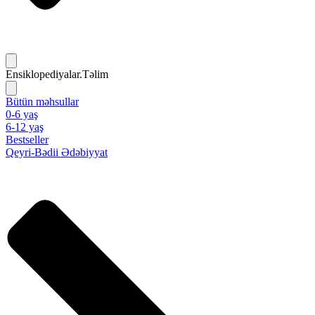
Ensiklopediyalar.Təlim
Bütün məhsullar
0-6 yaş
6-12 yaş
Bestseller
Qeyri-Bədii Ədəbiyyat