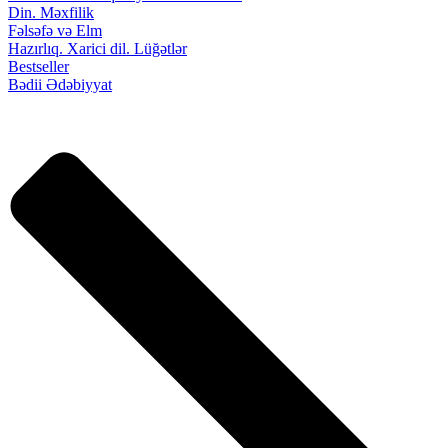
Din. Məxfilik
Fəlsəfə və Elm
Hazırlıq. Xarici dil. Lüğətlər
Bestseller
Bədii Ədəbiyyat