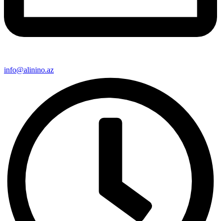
info@alinino.az