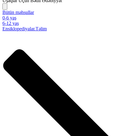
Uşaqlar Üçün Bədii Ədəbiyyat
Bütün məhsullar
0-6 yaş
6-12 yaş
Ensiklopediyalar.Təlim