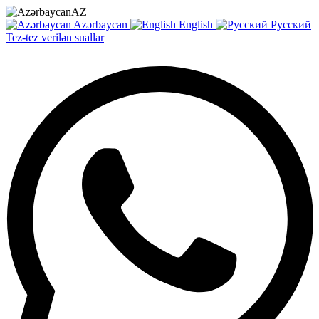
AZ
Azərbaycan
English
Русский
Tez-tez verilən suallar