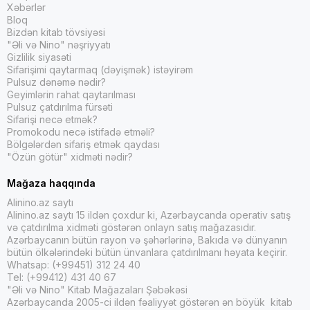
Xəbərlər
Bloq
Bizdən kitab tövsiyəsi
"Əli və Nino" nəşriyyatı
Gizlilik siyasəti
Sifarişimi qaytarmaq (dəyişmək) istəyirəm
Pulsuz dənəmə nədir?
Geyimlərin rahat qaytarılması
Pulsuz çatdırılma fürsəti
Sifarişi necə etmək?
Promokodu necə istifadə etməli?
Bölgələrdən sifariş etmək qaydası
"Özün götür" xidməti nədir?
Mağaza haqqında
Alinino.az saytı
Alinino.az saytı 15 ildən çoxdur ki, Azərbaycanda operativ satış
və çatdırılma xidməti göstərən onlayn satış mağazasıdır.
Azərbaycanın bütün rayon və şəhərlərinə, Bakıda və dünyanın
bütün ölkələrindəki bütün ünvanlara çatdırılmanı həyata keçirir.
Whatsap: (+99451) 312 24 40
Tel: (+99412) 431 40 67
"Əli və Nino" Kitab Mağazaları Şəbəkəsi
Azərbaycanda 2005-ci ildən fəaliyyət göstərən ən böyük kitab