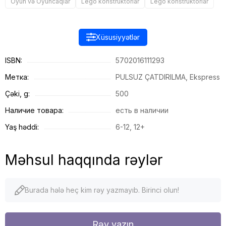
Oyun və Oyuncaqlar
Lego konstruktorlar
Lego konstruktorlar
Xüsusiyyətlər
ISBN:
5702016111293
Метка:
PULSUZ ÇATDIRILMA, Ekspress
Çəki, g:
500
Наличие товара:
есть в наличии
Yaş həddi:
6-12, 12+
Məhsul haqqında rəylər
Burada hələ heç kim rəy yazmayıb. Birinci olun!
Rəy yazın