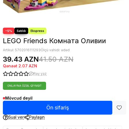
−5%
LEGO Friends Комната Оливии
Artikul:
5702016111293
Ölçü vahidi: ədəd
39.43 AZN
41.50 AZN
Qənaət
2.07 AZN
Rəy yaz
ONLAYNA ÖZƏL QIYMƏT
Mövcud deyil
Ön sifariş
Sual ver
Paylaşın