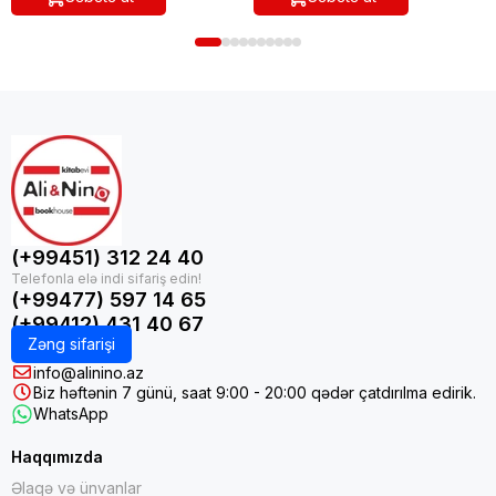
(+99451) 312 24 40
(+99477) 597 14 65
(+99412) 431 40 67
Zəng sifarişi
info@alinino.az
Biz həftənin 7 günü, saat 9:00 - 20:00 qədər çatdırılma edirik.
WhatsApp
Haqqımızda
Əlaqə və ünvanlar