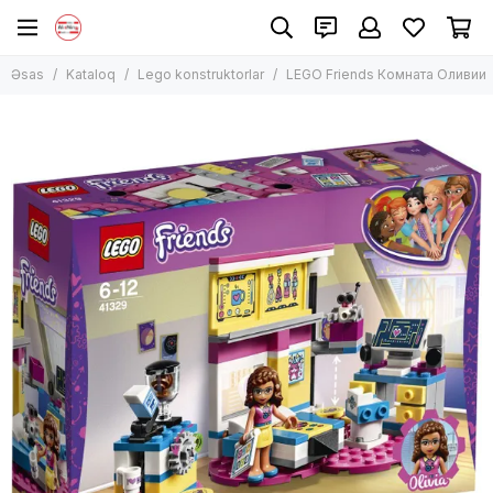
Lego konstruktorlar
Əsas
Kataloq
Lego konstruktorlar
LEGO Friends Комната Оливии
Bütün məhsullar
Lego Classic
Lego Technic
Lego City
Lego Harry Potter
Lego Creator
Lego Duplo
Lego Disney və Friends
Lego Ninjago
Lego Minecraft
Lego Star Wars
Digər modellər