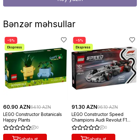
Bənzər məhsullar
−5%
−5%
60.90 AZN
91.30 AZN
64.10 AZN
96.10 AZN
LEGO Constructor Botanicals
LEGO Constructor Speed
Happy Plants
Champions Audi Revolut F1
Team R26 Race Car
0
0
Səbətə at
Səbətə at