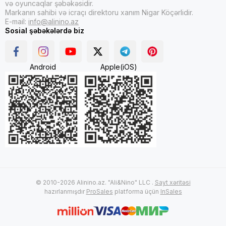
və oyuncaqlar şəbəkəsidir.
Markanın sahibi və icraçı direktoru xanım Nigar Köçərlidir.
E-mail:
info@alinino.az
Sosial şəbəkələrdə biz
Android
Apple(iOS)
© 2010-2026 Alinino.az. "Ali&Nino" LLC .
Sayt xəritəsi
hazırlanmışdır
ProSales
platforma üçün
InSales