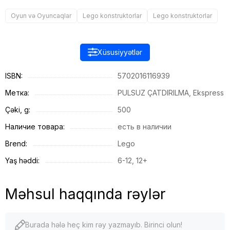
Oyun və Oyuncaqlar
Lego konstruktorlar
Lego konstruktorlar
Xüsusiyyətlər
ISBN:
5702016116939
Метка:
PULSUZ ÇATDIRILMA, Ekspress
Çəki, g:
500
Наличие товара:
есть в наличии
Brend:
Lego
Yaş həddi:
6-12, 12+
Məhsul haqqında rəylər
Burada hələ heç kim rəy yazmayıb. Birinci olun!