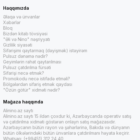
Haqqımızda
Əlaqə və ünvanlar
Xəbərlər
Bloq
Bizdən kitab tövsiyəsi
"Əli və Nino" nəşriyyatı
Gizlilik siyasəti
Sifarişimi qaytarmaq (dəyişmək) istəyirəm
Pulsuz dənəmə nədir?
Geyimlərin rahat qaytarılması
Pulsuz çatdırılma fürsəti
Sifarişi necə etmək?
Promokodu necə istifadə etməli?
Bölgələrdən sifariş etmək qaydası
"Özün götür" xidməti nədir?
Mağaza haqqında
Alinino.az saytı
Alinino.az saytı 15 ildən çoxdur ki, Azərbaycanda operativ satış
və çatdırılma xidməti göstərən onlayn satış mağazasıdır.
Azərbaycanın bütün rayon və şəhərlərinə, Bakıda və dünyanın
bütün ölkələrindəki bütün ünvanlara çatdırılmanı həyata keçirir.
Whatsap: (+99451) 312 24 40