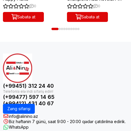
Team R26 Race Car
0
0
Səbətə at
Səbətə at
(+99451) 312 24 40
(+99477) 597 14 65
(+99412) 431 40 67
Zəng sifarişi
info@alinino.az
Biz həftənin 7 günü, saat 9:00 - 20:00 qədər çatdırılma edirik.
WhatsApp