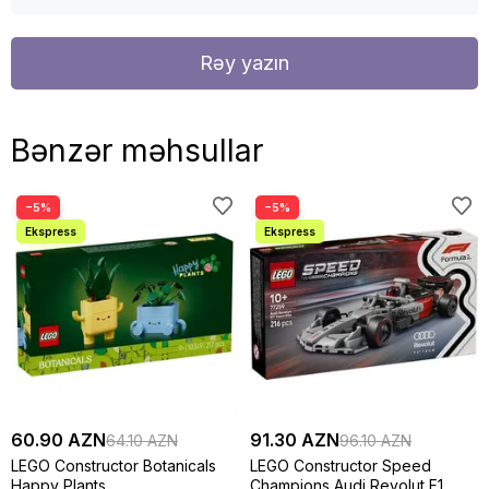
Rəy yazın
Bənzər məhsullar
−5%
−5%
60.90 AZN
91.30 AZN
64.10 AZN
96.10 AZN
LEGO Constructor Botanicals
LEGO Constructor Speed
Happy Plants
Champions Audi Revolut F1