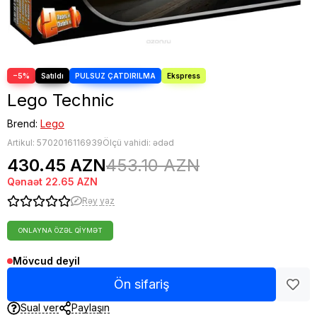
−5%
Lego Technic
Brend:
Lego
Artikul:
5702016116939
Ölçü vahidi: ədəd
430.45 AZN
453.10 AZN
Qənaət
22.65 AZN
Rəy yaz
ONLAYNA ÖZƏL QIYMƏT
Mövcud deyil
Ön sifariş
Sual ver
Paylaşın