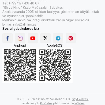
Tel: (+99412) 431 40 67
"Əli və Nino" Kitab Mağazaları Şəbəkəsi
Azərbaycanda 2005-ci ildən fəaliyyət göstərən ən böyük kitab
və oyuncaqlar şəbəkəsidir.
Markanın sahibi və icraçı direktoru xanım Nigar Köçərlidir.
E-mail:
info@alinino.az
Sosial şəbəkələrdə biz
Android
Apple(iOS)
© 2010-2026 Alinino.az. "Ali&Nino" LLC .
Sayt xəritəsi
hazırlanmışdır
ProSales
platforma üçün
InSales