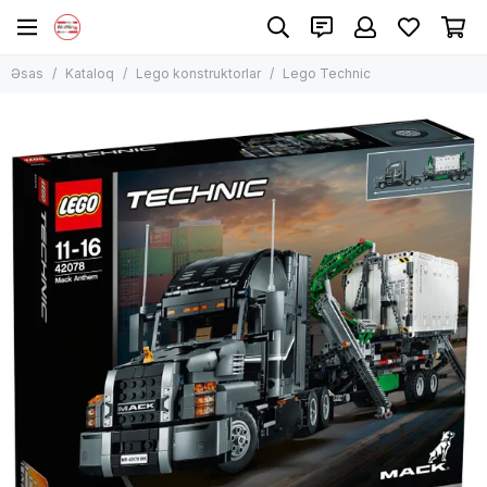
Lego konstruktorlar
Əsas
Kataloq
Lego konstruktorlar
Lego Technic
Bütün məhsullar
Lego Classic
Lego Technic
Lego City
Lego Harry Potter
Lego Creator
Lego Duplo
Lego Disney və Friends
Lego Ninjago
Lego Minecraft
Lego Star Wars
Digər modellər