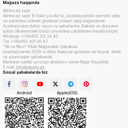
Mağaza haqqında
Alinino.az saytı
Alinino.az saytı 15 ildən çoxdur ki, Azərbaycanda operativ satış
və çatdırılma xidməti göstərən onlayn satış mağazasıdır.
Azərbaycanın bütün rayon və şəhərlərinə, Bakıda və dünyanın
bütün ölkələrindəki bütün ünvanlara çatdırılmanı həyata keçirir.
Whatsap: (+99451) 312 24 40
Tel: (+99412) 431 40 67
"Əli və Nino" Kitab Mağazaları Şəbəkəsi
Azərbaycanda 2005-ci ildən fəaliyyət göstərən ən böyük kitab
və oyuncaqlar şəbəkəsidir.
Markanın sahibi və icraçı direktoru xanım Nigar Köçərlidir.
E-mail:
info@alinino.az
Sosial şəbəkələrdə biz
Android
Apple(iOS)