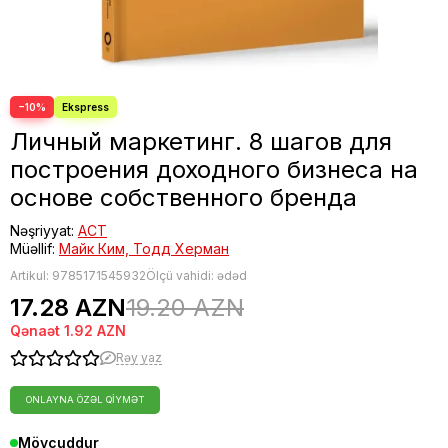
−10%
Личный маркетинг. 8 шагов для
построения доходного бизнеса на
основе собственного бренда
Nəşriyyat:
АСТ
Müəllif:
Майк Ким, Тодд Херман
Artikul:
9785171545932
Ölçü vahidi: ədəd
17.28 AZN
19.20 AZN
Qənaət
1.92 AZN
Rəy yaz
ONLAYNA ÖZƏL QIYMƏT
Mövcuddur