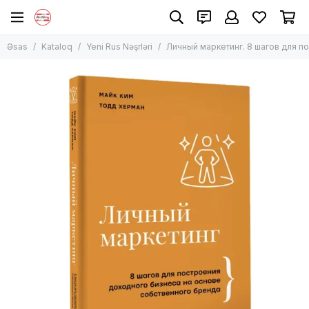
Əsas
Kataloq
Yeni Rus Nəşrləri
Личный маркетинг. 8 шагов для 