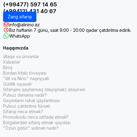
(+99477) 597 14 65
(+99412) 431 40 67
Zəng sifarişi
info@alinino.az
Biz həftənin 7 günü, saat 9:00 - 20:00 qədər çatdırılma edirik.
WhatsApp
Haqqımızda
Əlaqə və ünvanlar
Xəbərlər
Bloq
Bizdən kitab tövsiyəsi
"Əli və Nino" nəşriyyatı
Gizlilik siyasəti
Sifarişimi qaytarmaq (dəyişmək) istəyirəm
Pulsuz dənəmə nədir?
Geyimlərin rahat qaytarılması
Pulsuz çatdırılma fürsəti
Sifarişi necə etmək?
Promokodu necə istifadə etməli?
Bölgələrdən sifariş etmək qaydası
"Özün götür" xidməti nədir?