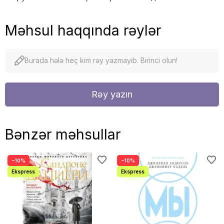
Məhsul haqqında rəylər
Burada hələ heç kim rəy yazmayıb. Birinci olun!
Rəy yazın
Bənzər məhsullar
−10%
−10%