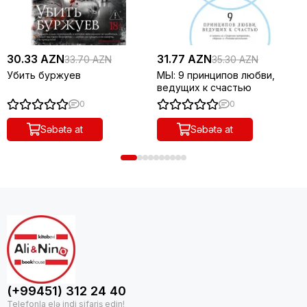
30.33 AZN
31.77 AZN
33.70 AZN
35.30 AZN
Убить буржуев
МЫ: 9 принципов любви,
ведущих к счастью
0
0
Səbətə at
Səbətə at
(+99451) 312 24 40