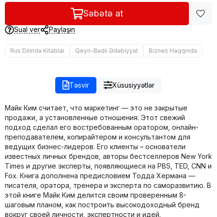
Səbətə at
Sual ver
Paylaşın
Rus Dilində Kitablar
Qeyri-Bədii Ədəbiyyat
Biznes Haqqında
Təsvir
Xüsusiyyətlər
Майк Ким считает, что маркетинг — это не закрытые
продажи, а установленные отношения. Этот свежий
подход сделал его востребованным оратором, онлайн-
преподавателем, копирайтером и консультантом для
ведущих бизнес-лидеров. Его клиенты – основатели
известных личных брендов, авторы бестселлеров New York
Times и другие эксперты, появляющиеся на PBS, TED, CNN и
Fox. Книга дополнена предисловием Тодда Хермана —
писателя, оратора, тренера и эксперта по саморазвитию. В
этой книге Майк Ким делится своим проверенным 8-
шаговым планом, как построить высокодоходный бренд
вокруг своей личности, экспертности и идей.