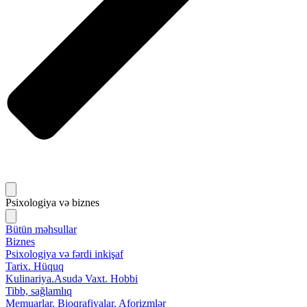
Psixologiya və biznes
Bütün məhsullar
Biznes
Psixologiya və fərdi inkişaf
Tarix. Hüquq
Kulinariya.Asudə Vaxt. Hobbi
Tibb, sağlamlıq
Memuarlar. Bioqrafiyalar. Aforizmlər