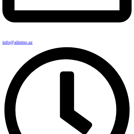
info@alinino.az