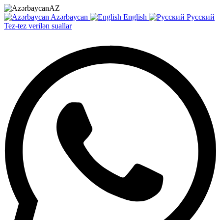
AZ
Azərbaycan
English
Русский
Tez-tez verilən suallar