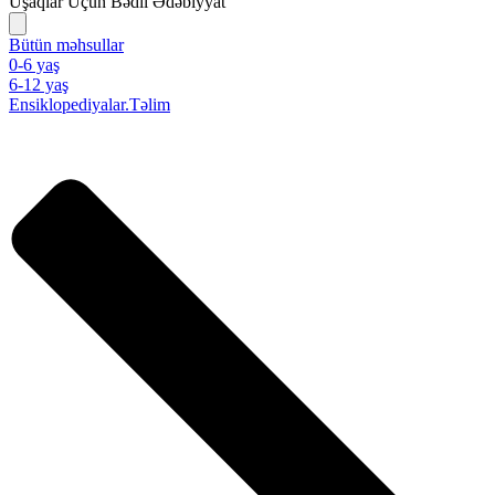
Uşaqlar Üçün Bədii Ədəbiyyat
Bütün məhsullar
0-6 yaş
6-12 yaş
Ensiklopediyalar.Təlim