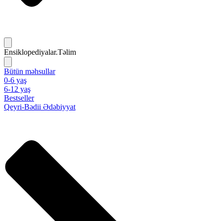
Ensiklopediyalar.Təlim
Bütün məhsullar
0-6 yaş
6-12 yaş
Bestseller
Qeyri-Bədii Ədəbiyyat