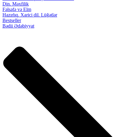
Din. Məxfilik
Fəlsəfə və Elm
Hazırlıq. Xarici dil. Lüğətlər
Bestseller
Bədii Ədəbiyyat