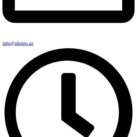
info@alinino.az