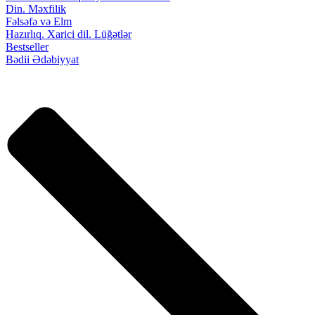
Din. Məxfilik
Fəlsəfə və Elm
Hazırlıq. Xarici dil. Lüğətlər
Bestseller
Bədii Ədəbiyyat