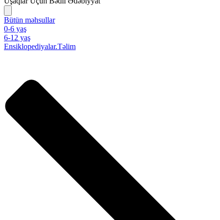
Uşaqlar Üçün Bədii Ədəbiyyat
Bütün məhsullar
0-6 yaş
6-12 yaş
Ensiklopediyalar.Təlim