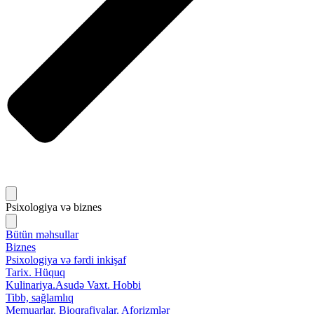
Psixologiya və biznes
Bütün məhsullar
Biznes
Psixologiya və fərdi inkişaf
Tarix. Hüquq
Kulinariya.Asudə Vaxt. Hobbi
Tibb, sağlamlıq
Memuarlar. Bioqrafiyalar. Aforizmlər