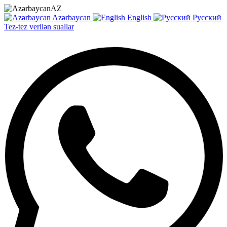
AZ
Azərbaycan
English
Русский
Tez-tez verilən suallar