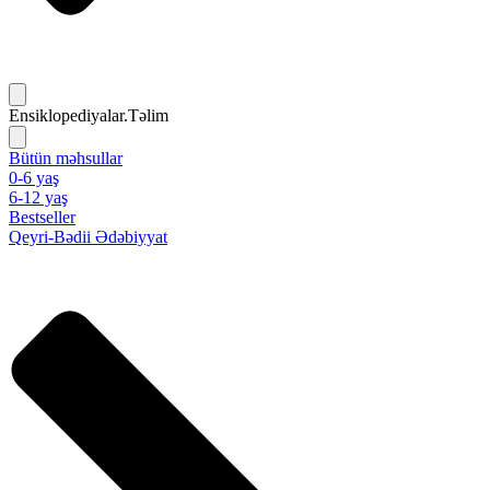
Ensiklopediyalar.Təlim
Bütün məhsullar
0-6 yaş
6-12 yaş
Bestseller
Qeyri-Bədii Ədəbiyyat