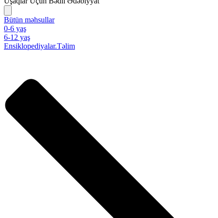
Uşaqlar Üçün Bədii Ədəbiyyat
Bütün məhsullar
0-6 yaş
6-12 yaş
Ensiklopediyalar.Təlim