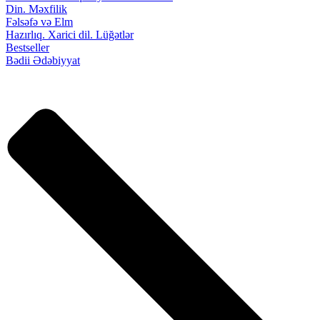
Din. Məxfilik
Fəlsəfə və Elm
Hazırlıq. Xarici dil. Lüğətlər
Bestseller
Bədii Ədəbiyyat