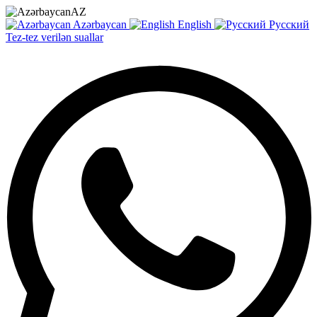
AZ
Azərbaycan
English
Русский
Tez-tez verilən suallar