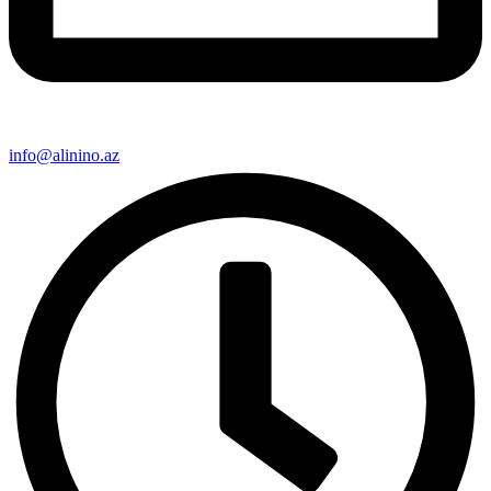
info@alinino.az