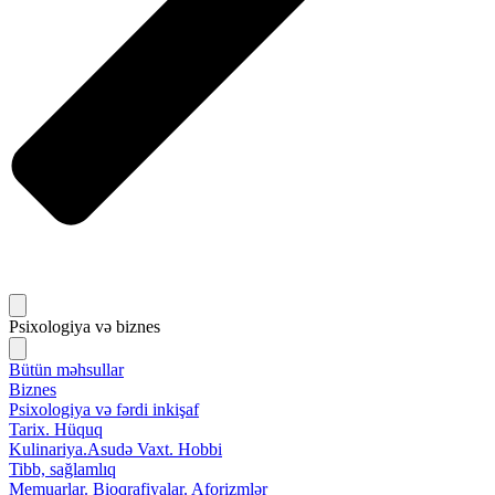
Psixologiya və biznes
Bütün məhsullar
Biznes
Psixologiya və fərdi inkişaf
Tarix. Hüquq
Kulinariya.Asudə Vaxt. Hobbi
Tibb, sağlamlıq
Memuarlar. Bioqrafiyalar. Aforizmlər