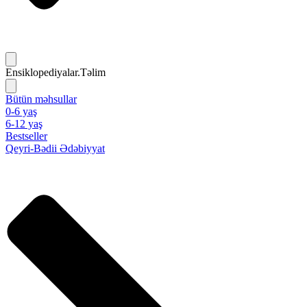
Ensiklopediyalar.Təlim
Bütün məhsullar
0-6 yaş
6-12 yaş
Bestseller
Qeyri-Bədii Ədəbiyyat