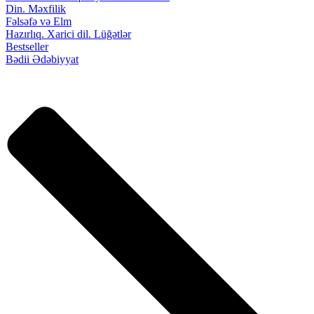
Din. Məxfilik
Fəlsəfə və Elm
Hazırlıq. Xarici dil. Lüğətlər
Bestseller
Bədii Ədəbiyyat