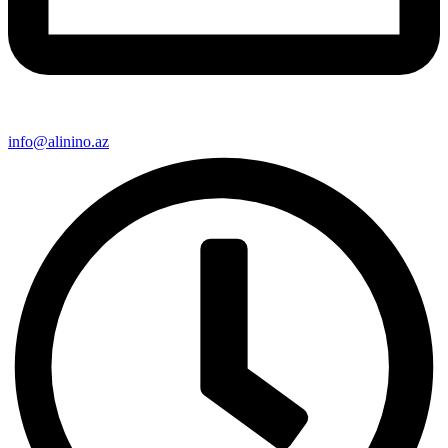
info@alinino.az