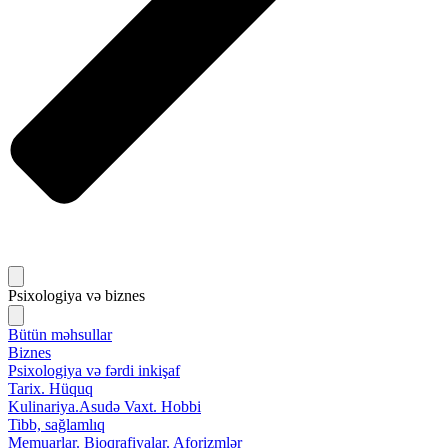
Psixologiya və biznes
Bütün məhsullar
Biznes
Psixologiya və fərdi inkişaf
Tarix. Hüquq
Kulinariya.Asudə Vaxt. Hobbi
Tibb, sağlamlıq
Memuarlar. Bioqrafiyalar. Aforizmlər