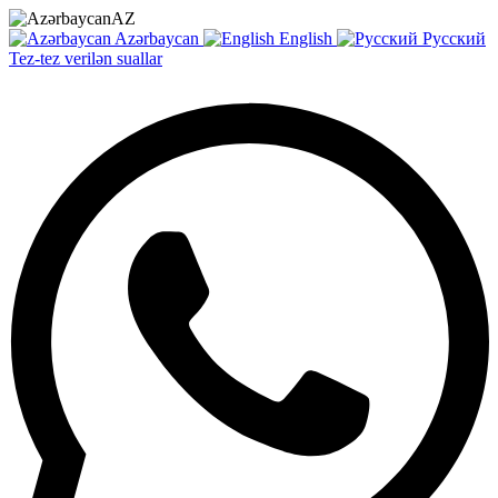
AZ
Azərbaycan
English
Русский
Tez-tez verilən suallar