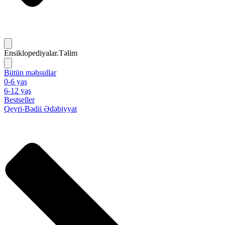
Ensiklopediyalar.Təlim
Bütün məhsullar
0-6 yaş
6-12 yaş
Bestseller
Qeyri-Bədii Ədəbiyyat