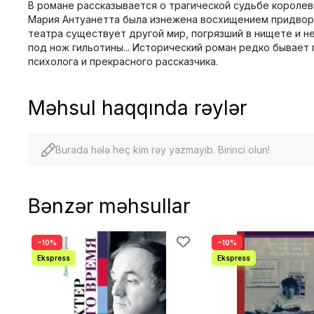
В романе рассказывается о трагической судьбе королев
Мария Антуанетта была изнежена восхищением придворн
театра существует другой мир, погрязший в нищете и н
под нож гильотины... Исторический роман редко бывает
психолога и прекрасного рассказчика.
Məhsul haqqında rəylər
Burada hələ heç kim rəy yazmayıb. Birinci olun!
Bənzər məhsullar
−10%
−10%