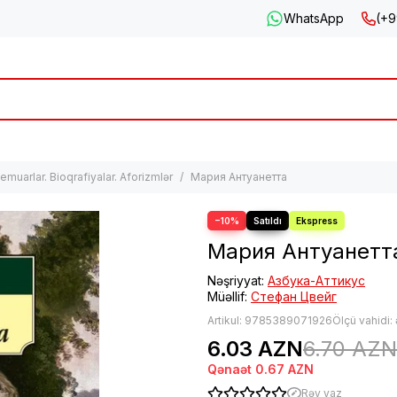
WhatsApp
(+9
emuarlar. Bioqrafiyalar. Aforizmlər
Мария Антуанетта
−10%
Мария Антуанетт
Nəşriyyat:
Азбука-Аттикус
Müəllif:
Стефан Цвейг
Artikul:
9785389071926
Ölçü vahidi:
6.03 AZN
6.70 AZN
Qənaət
0.67 AZN
Rəy yaz