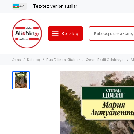
Tez-tez verilən suallar
AZ
Kataloq
Əsas
Kataloq
Rus Dilində Kitablar
Qeyri-Bədii Ədəbiyyat
M