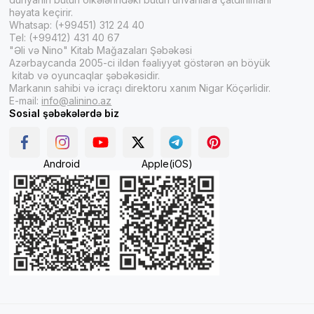
həyata keçirir.
Whatsap: (+99451) 312 24 40
Tel: (+99412) 431 40 67
"Əli və Nino" Kitab Mağazaları Şəbəkəsi
Azərbaycanda 2005-ci ildən fəaliyyət göstərən ən böyük
kitab və oyuncaqlar şəbəkəsidir.
Markanın sahibi və icraçı direktoru xanım Nigar Köçərlidir.
E-mail:
info@alinino.az
Sosial şəbəkələrdə biz
Android
Apple(iOS)