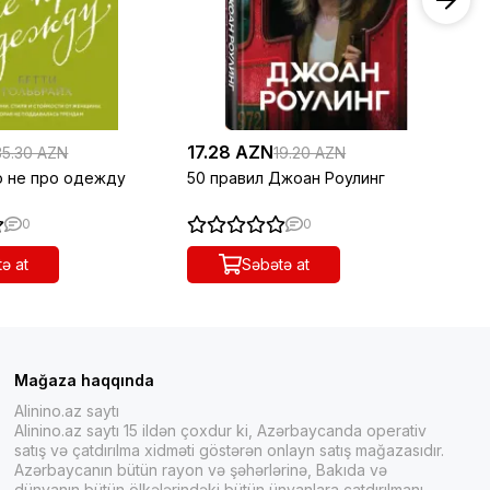
17.28 AZN
18
35.30 AZN
19.20 AZN
о не про одежду
50 правил Джоан Роулинг
Пр
0
0
ə at
Səbətə at
Mağaza haqqında
Alinino.az saytı
Alinino.az saytı 15 ildən çoxdur ki, Azərbaycanda operativ
satış və çatdırılma xidməti göstərən onlayn satış mağazasıdır.
Azərbaycanın bütün rayon və şəhərlərinə, Bakıda və
dünyanın bütün ölkələrindəki bütün ünvanlara çatdırılmanı