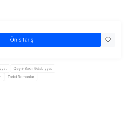
Ön sifariş
yyat
Qeyri-Bədii Ədəbiyyat
r
Tarixi Romanlar