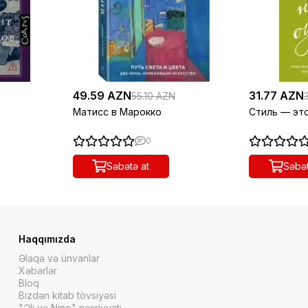
49.59 AZN
31.77 AZN
55.10 AZN
Матисс в Марокко
Стиль — эт
0
Səbətə at
Səbət
Haqqımızda
Əlaqə və ünvanlar
Xəbərlər
Bloq
Bizdən kitab tövsiyəsi
"Əli və Nino" nəşriyyatı