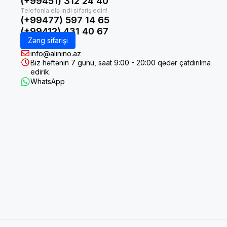
(+99451) 312 24 40
(+99477) 597 14 65
(+99412) 431 40 67
Zəng sifarişi
info@alinino.az
Biz həftənin 7 günü, saat 9:00 - 20:00 qədər çatdırılma
edirik.
WhatsApp