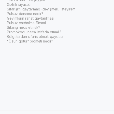
Gizlilik siyasəti
Sifarişimi qaytarmaq (dəyişmək) istəyirəm
Pulsuz dənəmə nədir?
Geyimlərin rahat qaytarılması
Pulsuz çatdırılma fürsəti
Sifarişi necə etmək?
Promokodu necə istifadə etməli?
Bölgələrdən sifariş etmək qaydası
"Özün götür" xidməti nədir?