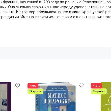
ы Франции, казненной в 1793 году по решению Революционного
ых. Она мыслила свою жизнь как череду удовольствий, не по
енависти. И этот мир обрушился на нее в лице Французской р
 правдивым. Именно к таким исключениям относится произведе
−10%
−10%