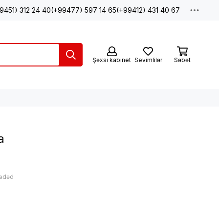
9451) 312 24 40
(+99477) 597 14 65
(+99412) 431 40 67
Şəxsi kabinet
Sevimlilər
Səbət
а
 ədəd