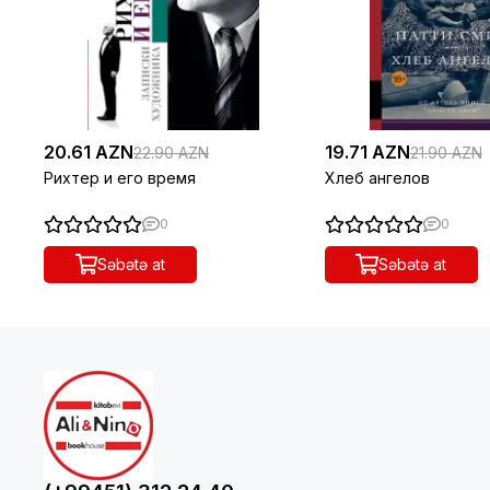
20.61 AZN
19.71 AZN
22.90 AZN
21.90 AZN
Рихтер и его время
Хлеб ангелов
0
0
Səbətə at
Səbətə at