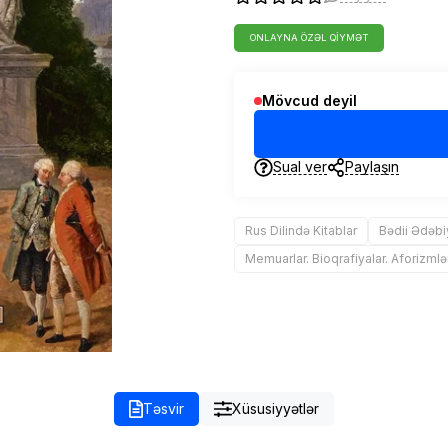
ONLAYNA ÖZƏL QIYMƏT
Mövcud deyil
Sual ver
Paylaşın
Rus Dilində Kitablar
Bədii Ədəbi
Memuarlar. Bioqrafiyalar. Aforizmlə
Təsvir
Xüsusiyyətlər