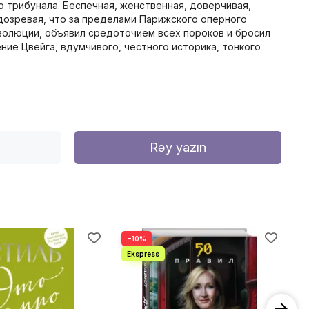
 трибунала. Беспечная, женственная, доверчивая,
дозревая, что за пределами Парижского оперного
еволюции, объявил средоточием всех пороков и бросил
ние Цвейга, вдумчивого, честного историка, тонкого
Rəy yazın
−10%
−