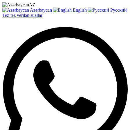
AZ
Azərbaycan
English
Русский
Tez-tez verilən suallar