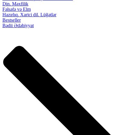
Din. Məxfilik
Fəlsəfə və Elm
Hazırlıq. Xarici dil. Lüğətlər
Bestseller
Bədii Ədəbiyyat