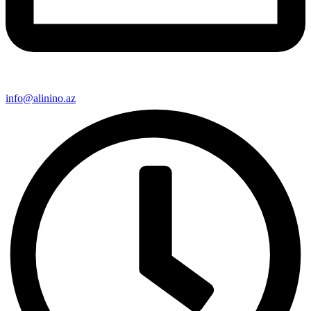
info@alinino.az