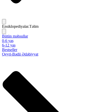
Ensiklopediyalar.Təlim
Bütün məhsullar
0-6 yaş
6-12 yaş
Bestseller
Qeyri-Bədii Ədəbiyyat