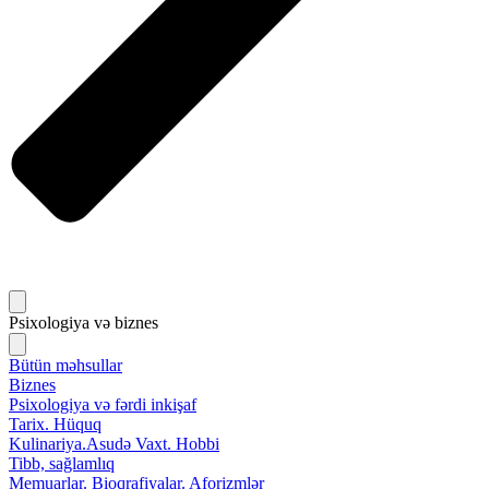
Psixologiya və biznes
Bütün məhsullar
Biznes
Psixologiya və fərdi inkişaf
Tarix. Hüquq
Kulinariya.Asudə Vaxt. Hobbi
Tibb, sağlamlıq
Memuarlar. Bioqrafiyalar. Aforizmlər