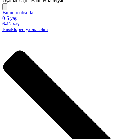
Uşaqlar Üçün Bədii Ədəbiyyat
Bütün məhsullar
0-6 yaş
6-12 yaş
Ensiklopediyalar.Təlim