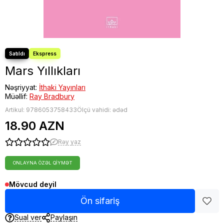
Mars Yıllıkları
Nəşriyyat:
İthaki Yayınları
Müəllif:
Ray Bradbury
Artikul:
9786053758433
Ölçü vahidi: ədəd
18.90 AZN
Rəy yaz
ONLAYNA ÖZƏL QIYMƏT
Mövcud deyil
Ön sifariş
Sual ver
Paylaşın