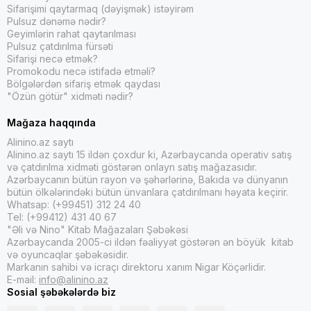
Sifarişimi qaytarmaq (dəyişmək) istəyirəm
Pulsuz dənəmə nədir?
Geyimlərin rahat qaytarılması
Pulsuz çatdırılma fürsəti
Sifarişi necə etmək?
Promokodu necə istifadə etməli?
Bölgələrdən sifariş etmək qaydası
"Özün götür" xidməti nədir?
Mağaza haqqında
Alinino.az saytı
Alinino.az saytı 15 ildən çoxdur ki, Azərbaycanda operativ satış
və çatdırılma xidməti göstərən onlayn satış mağazasıdır.
Azərbaycanın bütün rayon və şəhərlərinə, Bakıda və dünyanın
bütün ölkələrindəki bütün ünvanlara çatdırılmanı həyata keçirir.
Whatsap: (+99451) 312 24 40
Tel: (+99412) 431 40 67
"Əli və Nino" Kitab Mağazaları Şəbəkəsi
Azərbaycanda 2005-ci ildən fəaliyyət göstərən ən böyük kitab
və oyuncaqlar şəbəkəsidir.
Markanın sahibi və icraçı direktoru xanım Nigar Köçərlidir.
E-mail:
info@alinino.az
Sosial şəbəkələrdə biz