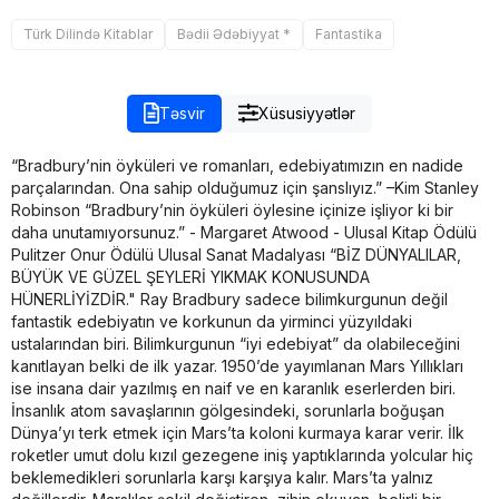
Türk Dilində Kitablar
Bədii Ədəbiyyat *
Fantastika
Təsvir
Xüsusiyyətlər
“Bradbury’nin öyküleri ve romanları, edebiyatımızın en nadide
parçalarından. Ona sahip olduğumuz için şanslıyız.” –Kim Stanley
Robinson “Bradbury’nin öyküleri öylesine içinize işliyor ki bir
daha unutamıyorsunuz.” - Margaret Atwood - Ulusal Kitap Ödülü
Pulitzer Onur Ödülü Ulusal Sanat Madalyası “BİZ DÜNYALILAR,
BÜYÜK VE GÜZEL ŞEYLERİ YIKMAK KONUSUNDA
HÜNERLİYİZDİR." Ray Bradbury sadece bilimkurgunun değil
fantastik edebiyatın ve korkunun da yirminci yüzyıldaki
ustalarından biri. Bilimkurgunun “iyi edebiyat” da olabileceğini
kanıtlayan belki de ilk yazar. 1950’de yayımlanan Mars Yıllıkları
ise insana dair yazılmış en naif ve en karanlık eserlerden biri.
İnsanlık atom savaşlarının gölgesindeki, sorunlarla boğuşan
Dünya’yı terk etmek için Mars’ta koloni kurmaya karar verir. İlk
roketler umut dolu kızıl gezegene iniş yaptıklarında yolcular hiç
beklemedikleri sorunlarla karşı karşıya kalır. Mars’ta yalnız