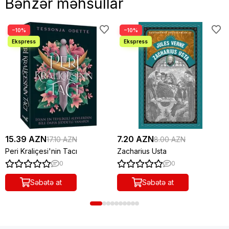
Bənzər məhsullar
−10%
−10%
15.39 AZN
7.20 AZN
17.10 AZN
8.00 AZN
Peri Kraliçesi'nin Tacı
Zacharius Usta
0
0
Səbətə at
Səbətə at