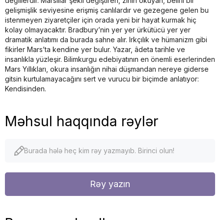
değillerdir. Marslılar şekil değiştiren, zihin okuyan, belirli bir
gelişmişlik seviyesine erişmiş canlılardır ve gezegene gelen bu
istenmeyen ziyaretçiler için orada yeni bir hayat kurmak hiç
kolay olmayacaktır. Bradbury’nin yer yer ürkütücü yer yer
dramatik anlatımı da burada sahne alır. Irkçılık ve hümanizm gibi
fikirler Mars’ta kendine yer bulur. Yazar, âdeta tarihle ve
insanlıkla yüzleşir. Bilimkurgu edebiyatının en önemli eserlerinden
Mars Yıllıkları, okura insanlığın nihai düşmandan nereye giderse
gitsin kurtulamayacağını sert ve vurucu bir biçimde anlatıyor:
Kendisinden.
Məhsul haqqında rəylər
Burada hələ heç kim rəy yazmayıb. Birinci olun!
Rəy yazın