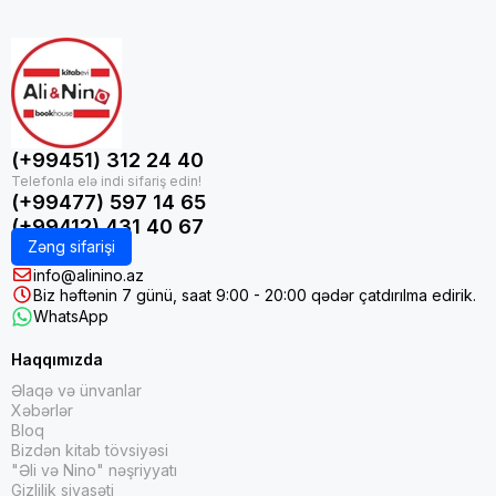
(+99451) 312 24 40
(+99477) 597 14 65
(+99412) 431 40 67
Zəng sifarişi
info@alinino.az
Biz həftənin 7 günü, saat 9:00 - 20:00 qədər çatdırılma edirik.
WhatsApp
Haqqımızda
Əlaqə və ünvanlar
Xəbərlər
Bloq
Bizdən kitab tövsiyəsi
"Əli və Nino" nəşriyyatı
Gizlilik siyasəti