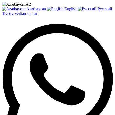
AZ
Azərbaycan
English
Русский
Tez-tez verilən suallar