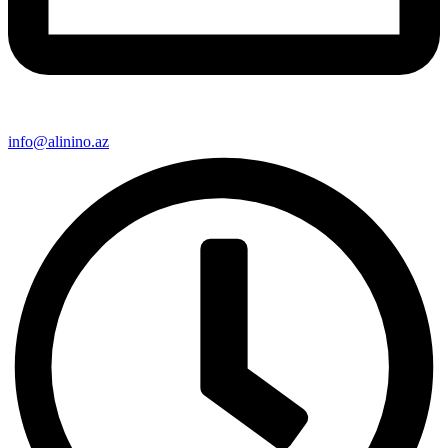
info@alinino.az