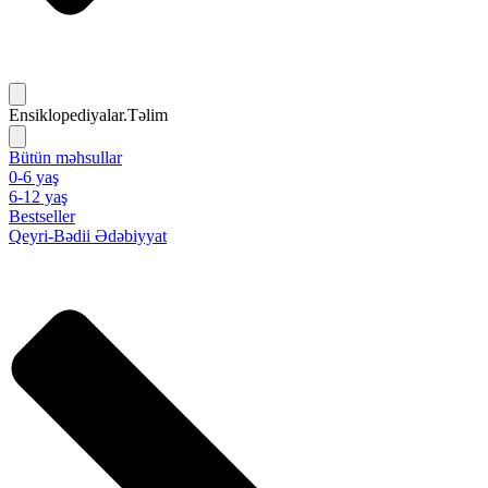
Ensiklopediyalar.Təlim
Bütün məhsullar
0-6 yaş
6-12 yaş
Bestseller
Qeyri-Bədii Ədəbiyyat