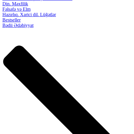
Din. Məxfilik
Fəlsəfə və Elm
Hazırlıq. Xarici dil. Lüğətlər
Bestseller
Bədii Ədəbiyyat