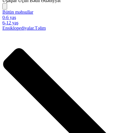
Uşaqlar Üçün Bədii Ədəbiyyat
Bütün məhsullar
0-6 yaş
6-12 yaş
Ensiklopediyalar.Təlim