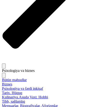
Psixologiya və biznes
Bütün məhsullar
Biznes
Psixologiya və fərdi inkişaf
Tarix. Hüquq
Kulinariya.Asudə Vaxt. Hobbi
Tibb, sağlamlıq
Memuarlar. Bioqrafiyalar. Aforizmlər