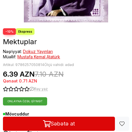
−10%
Mektuplar
Nəşriyyat:
Dokuz Yayınları
Müəllif:
Mustafa Kemal Atatürk
Artikul:
9786257050814
Ölçü vahidi: ədəd
6.39 AZN
7.10 AZN
Qənaət
0.71 AZN
Rəy yaz
ONLAYNA ÖZƏL QIYMƏT
Mövcuddur
Səbətə at