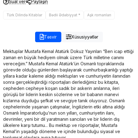
Sual ver
Paylaşın
Türk Dilində Kitablar
Bədii Ədəbiyyat *
Aşk romanları
Təsvir
Xüsusiyyətlər
Mektuplar Mustafa Kemal Atatürk Dokuz Yayınları “Ben icap ettiği
zaman en büyük hediyem olmak üzere Türk milletine canımı
vereceğim.” Mustafa Kemal Atatürk’ün Osmanlı topraklarında
görevde olduğu günlerden başlayarak cumhurbaşkanlığı yaptığı
yıllara kadar kaleme aldığı mektupları ve cumhuriyetin ilanından
sonra gerçekleştirdiği röportajları derlediğimiz bu kitapta,
cepheden cepheye koşan sadık bir askerin anılarına, ileri
görüşlü bir liderin keskin sözlerine ve bir babanın manevi
kızlarına duyduğu şefkat ve sevgiye tanık oluyoruz. Osmanlı
cephelerinde yaşanan çatışmalar, İngilizlerin etki altına aldığı
Osmanlı İmparatorluğu’nun son yılları, cumhuriyetin ilanı,
devrimler, yeni bir dil yaratmanın sancıları ve bir liderin dış
ülkelere karşı tutumu... Bu mektup ve röportajlar, Mustafa
Kemal’in yaşadığı döneme ve içinde bulunduğu siyasal ve
toplumsal olaylara ayna tutuyor.