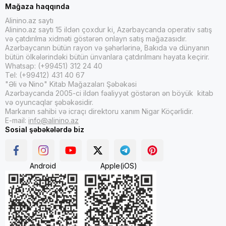
Mağaza haqqında
Alinino.az saytı
Alinino.az saytı 15 ildən çoxdur ki, Azərbaycanda operativ satış
və çatdırılma xidməti göstərən onlayn satış mağazasıdır.
Azərbaycanın bütün rayon və şəhərlərinə, Bakıda və dünyanın
bütün ölkələrindəki bütün ünvanlara çatdırılmanı həyata keçirir.
Whatsap: (+99451) 312 24 40
Tel: (+99412) 431 40 67
"Əli və Nino" Kitab Mağazaları Şəbəkəsi
Azərbaycanda 2005-ci ildən fəaliyyət göstərən ən böyük kitab
və oyuncaqlar şəbəkəsidir.
Markanın sahibi və icraçı direktoru xanım Nigar Köçərlidir.
E-mail:
info@alinino.az
Sosial şəbəkələrdə biz
Android
Apple(iOS)