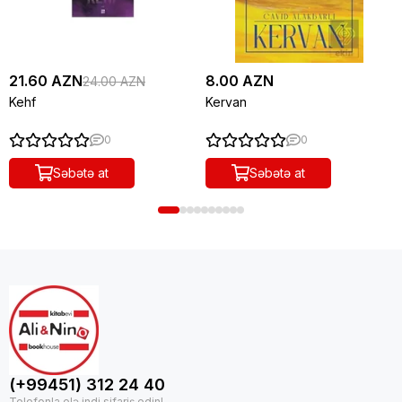
21.60 AZN
8.00 AZN
24.00 AZN
Kehf
Kervan
0
0
Səbətə at
Səbətə at
(+99451) 312 24 40