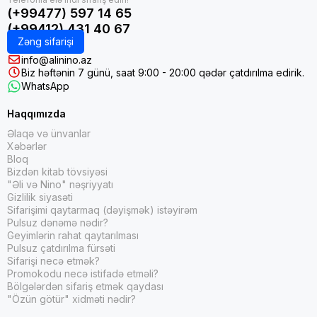
(+99477) 597 14 65
(+99412) 431 40 67
Zəng sifarişi
info@alinino.az
Biz həftənin 7 günü, saat 9:00 - 20:00 qədər çatdırılma edirik.
WhatsApp
Haqqımızda
Əlaqə və ünvanlar
Xəbərlər
Bloq
Bizdən kitab tövsiyəsi
"Əli və Nino" nəşriyyatı
Gizlilik siyasəti
Sifarişimi qaytarmaq (dəyişmək) istəyirəm
Pulsuz dənəmə nədir?
Geyimlərin rahat qaytarılması
Pulsuz çatdırılma fürsəti
Sifarişi necə etmək?
Promokodu necə istifadə etməli?
Bölgələrdən sifariş etmək qaydası
"Özün götür" xidməti nədir?