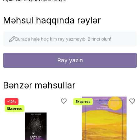
Məhsul haqqında rəylər
Burada hələ heç kim rəy yazmayıb. Birinci olun!
Rəy yazın
Bənzər məhsullar
−10%