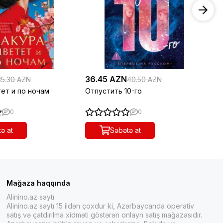
36.45 AZN
16
35.30 AZN
40.50 AZN
ет и по ночам
Отпустить 10-го
Че
0
0
ə at
Səbətə at
Mağaza haqqında
Alinino.az saytı
Alinino.az saytı 15 ildən çoxdur ki, Azərbaycanda operativ
satış və çatdırılma xidməti göstərən onlayn satış mağazasıdır.