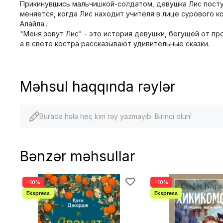
Прикинувшись мальчишкой-солдатом, девушка Лис поступа
меняется, когда Лис находит учителя в лице сурового к
Алайла...
"Меня зовут Лис" - это история девушки, бегущей от п
а в свете костра рассказывают удивительные сказки.
Məhsul haqqında rəylər
Burada hələ heç kim rəy yazmayıb. Birinci olun!
Bənzər məhsullar
−10%
−10%