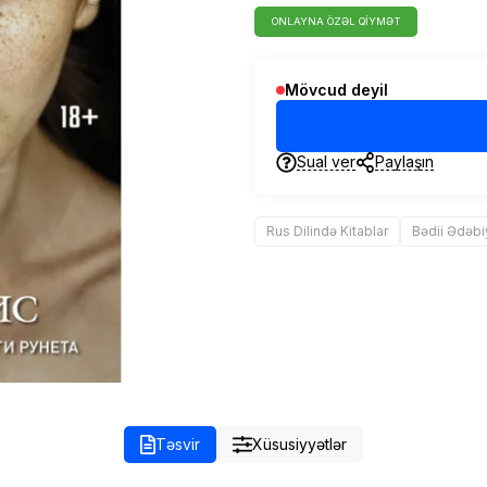
ONLAYNA ÖZƏL QIYMƏT
Mövcud deyil
Sual ver
Paylaşın
Rus Dilində Kitablar
Bədii Ədəbi
Təsvir
Xüsusiyyətlər