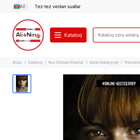
Tez-tez verilən suallar
AZ
Kataloq
Əsas
Kataloq
Rus Dilində Kitablar
Bədii Ədəbiyyat
Romanla