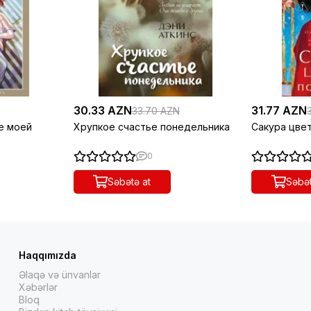
30.33 AZN
31.77 AZN
33.70 AZN
е моей
Хрупкое счастье понедельника
Сакура цвет
0
Səbətə at
Səbət
Haqqımızda
Əlaqə və ünvanlar
Xəbərlər
Bloq