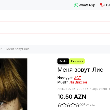
WhatsApp
(+9
r
Меня зовут Лис
Меня зовут Лис
Nəşriyyat:
АСТ
Müəllif:
Ли Виксен
Artikul:
9785170947614
Ölçü vahidi:
10.50 AZN
Rəy yaz