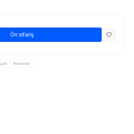
Ön sifariş
yyat
Romanlar