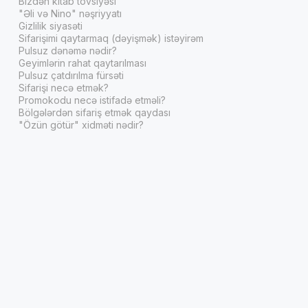
Bizdən kitab tövsiyəsi
"Əli və Nino" nəşriyyatı
Gizlilik siyasəti
Sifarişimi qaytarmaq (dəyişmək) istəyirəm
Pulsuz dənəmə nədir?
Geyimlərin rahat qaytarılması
Pulsuz çatdırılma fürsəti
Sifarişi necə etmək?
Promokodu necə istifadə etməli?
Bölgələrdən sifariş etmək qaydası
"Özün götür" xidməti nədir?