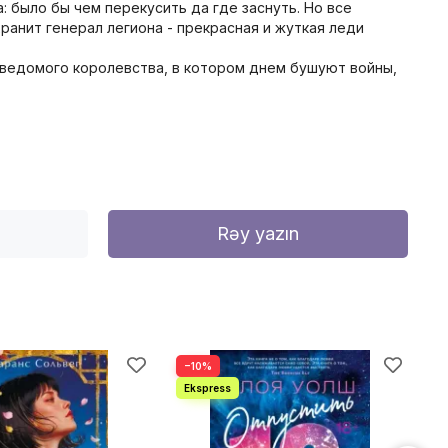
: было бы чем перекусить да где заснуть. Но все
ранит генерал легиона - прекрасная и жуткая леди
неведомого королевства, в котором днем бушуют войны,
Rəy yazın
−10%
−