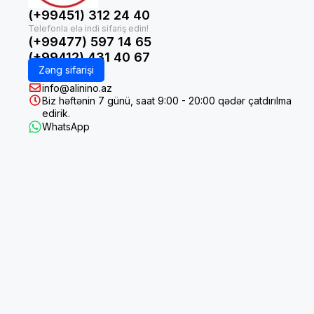
(+99451) 312 24 40
(+99477) 597 14 65
(+99412) 431 40 67
Zəng sifarişi
info@alinino.az
Biz həftənin 7 günü, saat 9:00 - 20:00 qədər çatdırılma
edirik.
WhatsApp