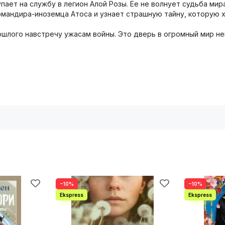
ет на службу в легион Алой Розы. Ее не волнует судьба мира
омандира-иноземца Атоса и узнает страшную тайну, которую х
рошлого навстречу ужасам войны. Это дверь в огромный мир 
−10%
−10%