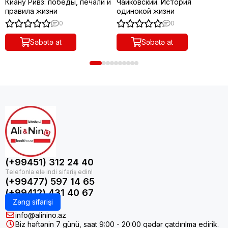
Киану Ривз: победы, печали и
Чайковский. История
правила жизни
одинокой жизни
0
0
Səbətə at
Səbətə at
(+99451) 312 24 40
(+99477) 597 14 65
(+99412) 431 40 67
Zəng sifarişi
info@alinino.az
Biz həftənin 7 günü, saat 9:00 - 20:00 qədər çatdırılma edirik.