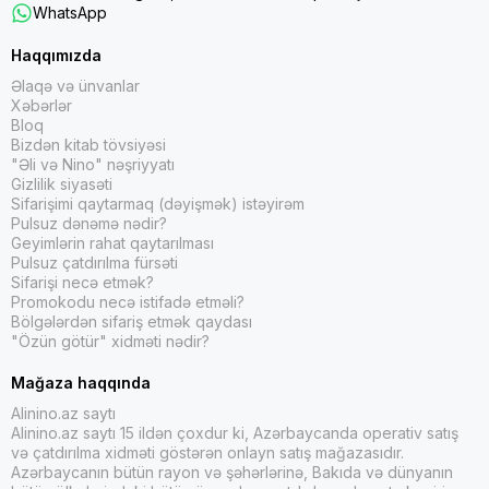
WhatsApp
Haqqımızda
Əlaqə və ünvanlar
Xəbərlər
Bloq
Bizdən kitab tövsiyəsi
"Əli və Nino" nəşriyyatı
Gizlilik siyasəti
Sifarişimi qaytarmaq (dəyişmək) istəyirəm
Pulsuz dənəmə nədir?
Geyimlərin rahat qaytarılması
Pulsuz çatdırılma fürsəti
Sifarişi necə etmək?
Promokodu necə istifadə etməli?
Bölgələrdən sifariş etmək qaydası
"Özün götür" xidməti nədir?
Mağaza haqqında
Alinino.az saytı
Alinino.az saytı 15 ildən çoxdur ki, Azərbaycanda operativ satış
və çatdırılma xidməti göstərən onlayn satış mağazasıdır.
Azərbaycanın bütün rayon və şəhərlərinə, Bakıda və dünyanın