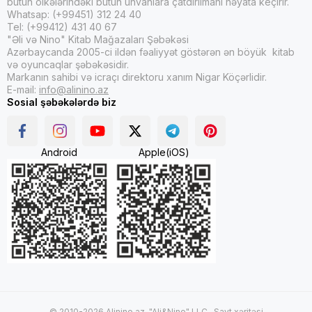
bütün ölkələrindəki bütün ünvanlara çatdırılmanı həyata keçirir.
Whatsap: (+99451) 312 24 40
Tel: (+99412) 431 40 67
"Əli və Nino" Kitab Mağazaları Şəbəkəsi
Azərbaycanda 2005-ci ildən fəaliyyət göstərən ən böyük kitab
və oyuncaqlar şəbəkəsidir.
Markanın sahibi və icraçı direktoru xanım Nigar Köçərlidir.
E-mail:
info@alinino.az
Sosial şəbəkələrdə biz
Android
Apple(iOS)
© 2010-2026 Alinino.az. "Ali&Nino" LLC .
Sayt xəritəsi