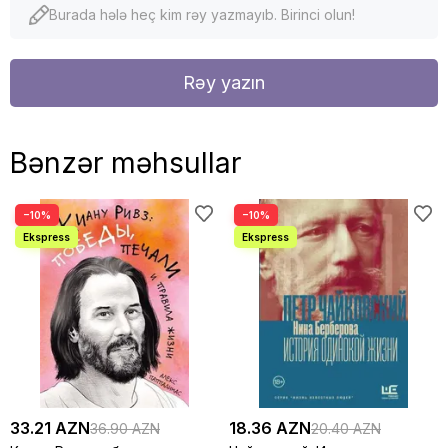
Burada hələ heç kim rəy yazmayıb. Birinci olun!
Rəy yazın
Bənzər məhsullar
−10%
−10%
33.21 AZN
18.36 AZN
36.90 AZN
20.40 AZN