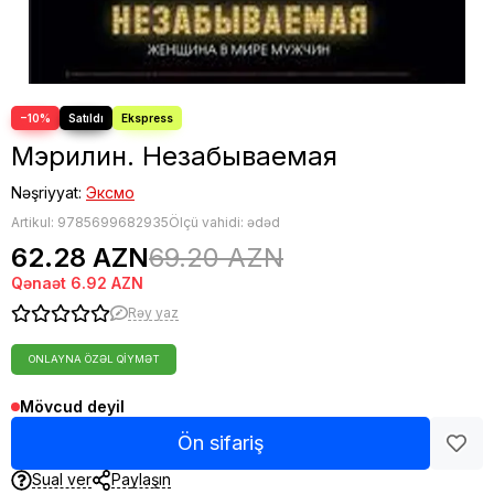
Fəlsəfə
Bestseller
−10%
Мэрилин. Незабываемая
Nəşriyyat:
Эксмо
Artikul:
9785699682935
Ölçü vahidi: ədəd
62.28 AZN
69.20 AZN
Qənaət
6.92 AZN
Rəy yaz
ONLAYNA ÖZƏL QIYMƏT
Mövcud deyil
Ön sifariş
Sual ver
Paylaşın