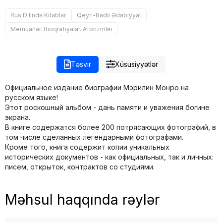
Rus Dilində Kitablar
Qeyri-Bədii Ədəbiyyat
Memuarlar. Bioqrafiyalar. Aforizmlər
Təsvir
Xüsusiyyətlər
Официальное издание биографии Мэрилин Монро на
русском языке!
Этот роскошный альбом - дань памяти и уважения богине
экрана.
В книге содержатся более 200 потрясающих фотографий, в
том числе сделанных легендарными фотографами.
Кроме того, книга содержит копии уникальных
исторических документов - как официальных, так и личных:
писем, открыток, контрактов со студиями.
Məhsul haqqında rəylər