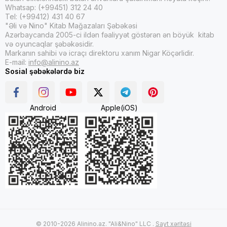
Whatsap: (+99451) 312 24 40
Tel: (+99412) 431 40 67
"Əli və Nino" Kitab Mağazaları Şəbəkəsi
Azərbaycanda 2005-ci ildən fəaliyyət göstərən ən böyük kitab
və oyuncaqlar şəbəkəsidir.
Markanın sahibi və icraçı direktoru xanım Nigar Köçərlidir.
E-mail:
info@alinino.az
Sosial şəbəkələrdə biz
Android
Apple(iOS)
© 2010-2026 Alinino.az. "Ali&Nino" LLC .
Sayt xəritəsi