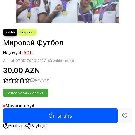
Fəlsəfə
Bestseller
Мировой Футбол
Nəşriyyat:
АСТ
Artikul:
9785170891214
Ölçü vahidi: ədəd
30.00 AZN
Rəy yaz
ONLAYNA ÖZƏL QIYMƏT
Mövcud deyil
Ön sifariş
Sual ver
Paylaşın