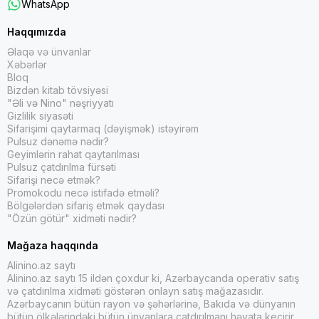
WhatsApp
Haqqımızda
Əlaqə və ünvanlar
Xəbərlər
Bloq
Bizdən kitab tövsiyəsi
"Əli və Nino" nəşriyyatı
Gizlilik siyasəti
Sifarişimi qaytarmaq (dəyişmək) istəyirəm
Pulsuz dənəmə nədir?
Geyimlərin rahat qaytarılması
Pulsuz çatdırılma fürsəti
Sifarişi necə etmək?
Promokodu necə istifadə etməli?
Bölgələrdən sifariş etmək qaydası
"Özün götür" xidməti nədir?
Mağaza haqqında
Alinino.az saytı
Alinino.az saytı 15 ildən çoxdur ki, Azərbaycanda operativ satış
və çatdırılma xidməti göstərən onlayn satış mağazasıdır.
Azərbaycanın bütün rayon və şəhərlərinə, Bakıda və dünyanın
bütün ölkələrindəki bütün ünvanlara çatdırılmanı həyata keçirir.