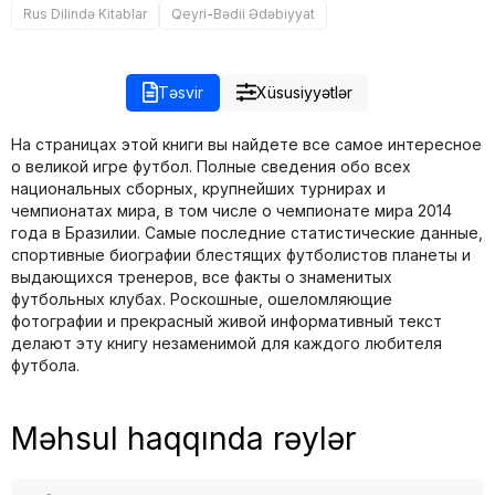
Rus Dilində Kitablar
Qeyri-Bədii Ədəbiyyat
Təsvir
Xüsusiyyətlər
На страницах этой книги вы найдете все самое интересное
о великой игре футбол. Полные сведения обо всех
национальных сборных, крупнейших турнирах и
чемпионатах мира, в том числе о чемпионате мира 2014
года в Бразилии. Самые последние статистические данные,
спортивные биографии блестящих футболистов планеты и
выдающихся тренеров, все факты о знаменитых
футбольных клубах. Роскошные, ошеломляющие
фотографии и прекрасный живой информативный текст
делают эту книгу незаменимой для каждого любителя
футбола.
Məhsul haqqında rəylər