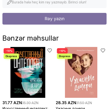
Burada hələ heç kim rəy yazmayıb. Birinci olun!
Rəy yazın
Bənzər məhsullar
−10%
−10%
31.77 AZN
28.35 AZN
35.30 AZN
31.50 AZN
Искусственный интеллект:
Ужасные дочери