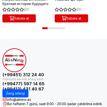
Краткая история будущего
0
0
Səbətə at
Səbətə at
(+99451) 312 24 40
(+99477) 597 14 65
(+99412) 431 40 67
Zəng sifarişi
info@alinino.az
Biz həftənin 7 günü, saat 9:00 - 20:00 qədər çatdırılma edirik.