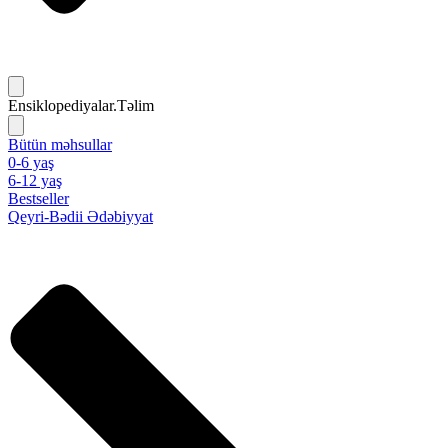
Ensiklopediyalar.Təlim
Bütün məhsullar
0-6 yaş
6-12 yaş
Bestseller
Qeyri-Bədii Ədəbiyyat