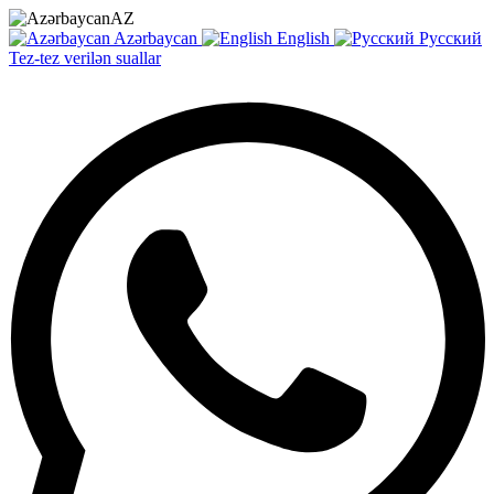
AZ
Azərbaycan
English
Русский
Tez-tez verilən suallar