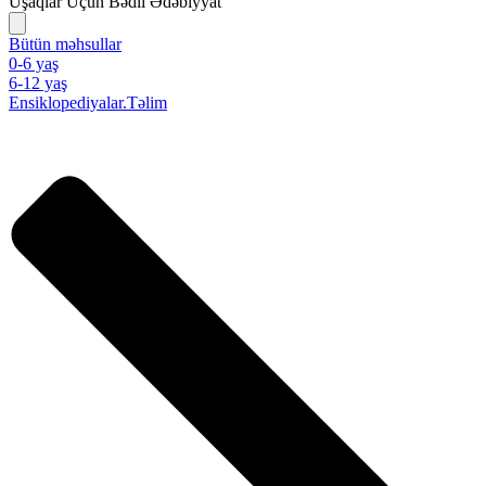
Uşaqlar Üçün Bədii Ədəbiyyat
Bütün məhsullar
0-6 yaş
6-12 yaş
Ensiklopediyalar.Təlim