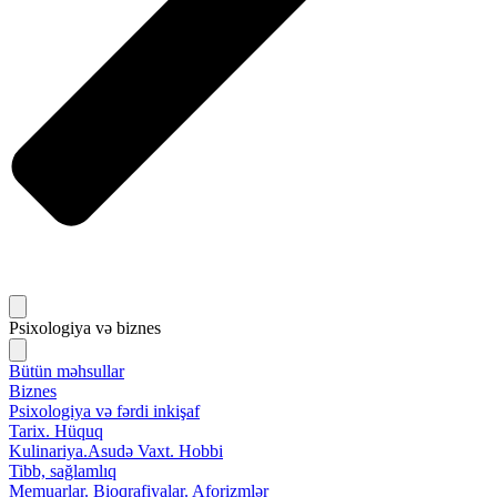
Psixologiya və biznes
Bütün məhsullar
Biznes
Psixologiya və fərdi inkişaf
Tarix. Hüquq
Kulinariya.Asudə Vaxt. Hobbi
Tibb, sağlamlıq
Memuarlar. Bioqrafiyalar. Aforizmlər