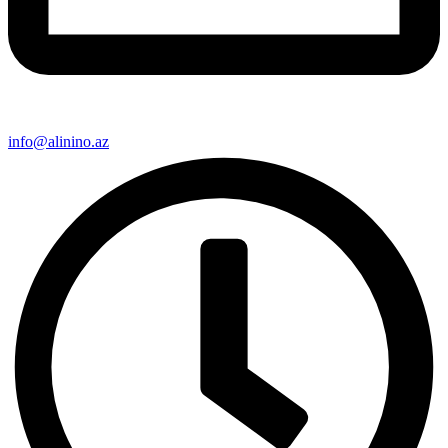
info@alinino.az