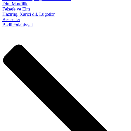
Din. Məxfilik
Fəlsəfə və Elm
Hazırlıq. Xarici dil. Lüğətlər
Bestseller
Bədii Ədəbiyyat