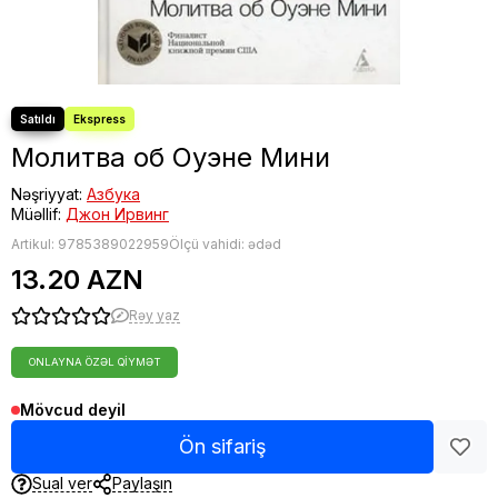
Молитва об Оуэне Мини
Nəşriyyat:
Азбука
Müəllif:
Джон Ирвинг
Artikul:
9785389022959
Ölçü vahidi: ədəd
13.20 AZN
Rəy yaz
ONLAYNA ÖZƏL QIYMƏT
Mövcud deyil
Ön sifariş
Sual ver
Paylaşın