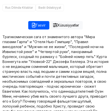
Rus Dilində Kitablar
Bədii Ədəbiyyat
Təsvir
Xüsusiyyətlər
Трагикомическая сага от знаменитого автора "Мира
глазами Гарпа" и "Отеля Нью-Гэмпшир", "Правил
виноделов" и "Мужчин не ее жизни", "Последней ночи на
Извилистой реке" и "Четвертой руки", панорамный
бурлеск, сходный по размаху с "Бойней номер пять" Курта
Воннегута или "Уловкой-22" Джозефа Хеллера. Эта история
о не ведающем сомнений мальчишке, который обретает
странную власть над людьми и самим ходом вещей, полна
мистических событий и почти детективных загадок,
необъяснимых совпадений и зеркальных повторов, в свою
очередь повторяющих - подчас иронически - сюжет
Евангелия. Как получилось, что одиннадцатилетний Оуэн
Мини, нечаянно убив мать своего лучшего друга, приводит
его к Богу? Почему говорящий фальцетом щуплый,
лопоухий ребенок, подобно Христу, провидит свою