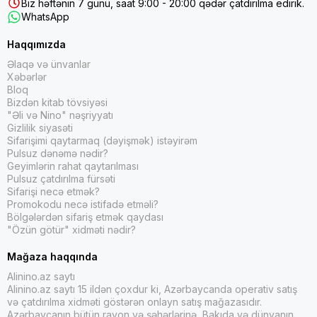
Biz həftənin 7 günü, saat 9:00 - 20:00 qədər çatdırılma edirik.
WhatsApp
Haqqımızda
Əlaqə və ünvanlar
Xəbərlər
Bloq
Bizdən kitab tövsiyəsi
"Əli və Nino" nəşriyyatı
Gizlilik siyasəti
Sifarişimi qaytarmaq (dəyişmək) istəyirəm
Pulsuz dənəmə nədir?
Geyimlərin rahat qaytarılması
Pulsuz çatdırılma fürsəti
Sifarişi necə etmək?
Promokodu necə istifadə etməli?
Bölgələrdən sifariş etmək qaydası
"Özün götür" xidməti nədir?
Mağaza haqqında
Alinino.az saytı
Alinino.az saytı 15 ildən çoxdur ki, Azərbaycanda operativ satış
və çatdırılma xidməti göstərən onlayn satış mağazasıdır.
Azərbaycanın bütün rayon və şəhərlərinə, Bakıda və dünyanın