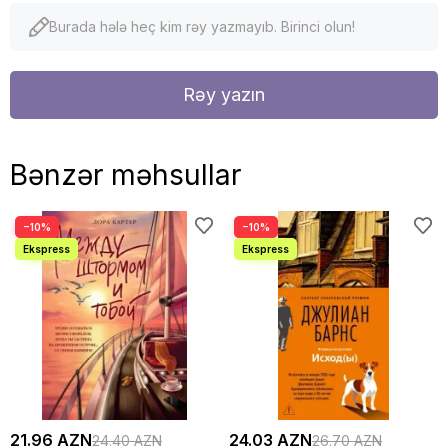
Burada hələ heç kim rəy yazmayıb. Birinci olun!
Rəy yazın
Bənzər məhsullar
−10%
−10%
21.96 AZN
24.03 AZN
24.40 AZN
26.70 AZN