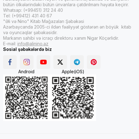
bütün ölkələrindəki bütün ünvanlara çatdırılmanı həyata keçirir.
Whatsap: (+99451) 312 24 40
Tel: (+99412) 431 40 67
"Əli və Nino" Kitab Mağazaları Şəbəkəsi
Azərbaycanda 2005-ci ildən fəaliyyət göstərən ən böyük kitab
və oyuncaqlar şəbəkəsidir.
Markanın sahibi və icraçı direktoru xanım Nigar Köçərlidir.
E-mail:
info@alinino.az
Sosial şəbəkələrdə biz
Android
Apple(iOS)