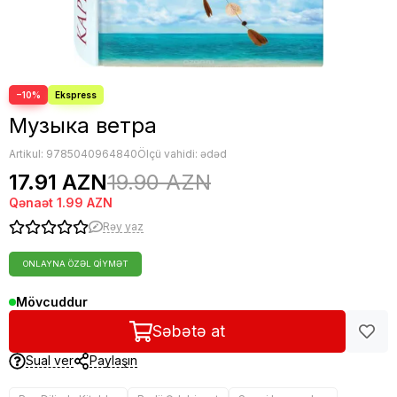
−10%
Музыка ветра
Artikul:
9785040964840
Ölçü vahidi: ədəd
17.91 AZN
19.90 AZN
Qənaət
1.99 AZN
Rəy yaz
ONLAYNA ÖZƏL QIYMƏT
Mövcuddur
Səbətə at
Sual ver
Paylaşın