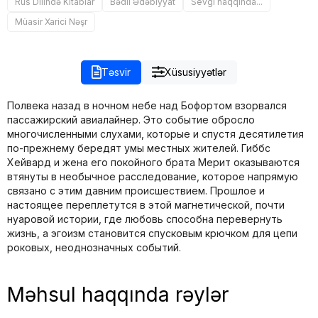
Rus Dilində Kitablar
Bədii Ədəbiyyat
Sevgi haqqında...
Müasir Xarici Nəşr
Təsvir
Xüsusiyyətlər
Полвека назад в ночном небе над Бофортом взорвался
пассажирский авиалайнер. Это событие обросло
многочисленными слухами, которые и спустя десятилетия
по-прежнему бередят умы местных жителей. Гиббс
Хейвард и жена его покойного брата Мерит оказываются
втянуты в необычное расследование, которое напрямую
связано с этим давним происшествием. Прошлое и
настоящее переплетутся в этой магнетической, почти
нуаровой истории, где любовь способна перевернуть
жизнь, а эгоизм становится спусковым крючком для цепи
роковых, неоднозначных событий.
Məhsul haqqında rəylər