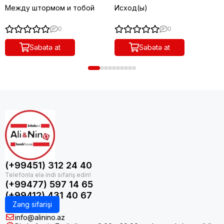
Между штормом и тобой
Исход(ы)
0
0
Səbətə at
Səbətə at
(+99451) 312 24 40
(+99477) 597 14 65
(+99412) 431 40 67
Zəng sifarişi
info@alinino.az