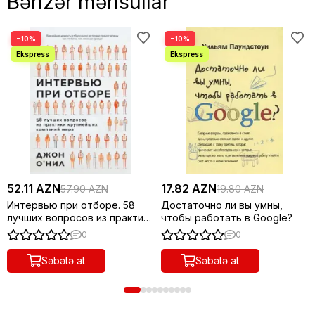
Bənzər məhsullar
−10%
−10%
52.11 AZN
17.82 AZN
57.90 AZN
19.80 AZN
Интервью при отборе. 58
Достаточно ли вы умны,
лучших вопросов из практики
чтобы работать в Google?
крупнейших компаний мира
0
0
Səbətə at
Səbətə at