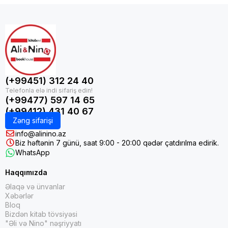
(+99451) 312 24 40
(+99477) 597 14 65
(+99412) 431 40 67
Zəng sifarişi
info@alinino.az
Biz həftənin 7 günü, saat 9:00 - 20:00 qədər çatdırılma edirik.
WhatsApp
Haqqımızda
Əlaqə və ünvanlar
Xəbərlər
Bloq
Bizdən kitab tövsiyəsi
"Əli və Nino" nəşriyyatı