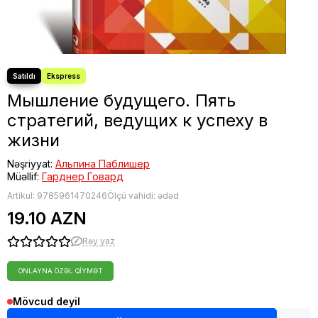
Fəlsəfə
Bestseller
Мышление будущего. Пять
стратегий, ведущих к успеху в
жизни
Nəşriyyat:
Альпина Паблишер
Müəllif:
Гарднер Говард
Artikul:
9785961470246
Ölçü vahidi: ədəd
19.10 AZN
Rəy yaz
ONLAYNA ÖZƏL QIYMƏT
Mövcud deyil