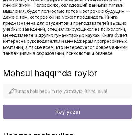
личной жизни. Человек же, овладевший данными типами
мышления, будет полностью готов к встрече с будущим —
даже с тем, которое он не может предвидеть. Книга
предназначена для студентов и преподавателей высших
учебных заведений, специализирующихся на психологии,
менеджменте и других гуманитарных науках. Книга будет
интересна руководителям и менеджерам прогрессивных
компаний, а также всем, кто интересуется современными
тенденциями в образовании, психологии и бизнесе.
Məhsul haqqında rəylər
Burada hələ heç kim rəy yazmayıb. Birinci olun!
Rəy yazın