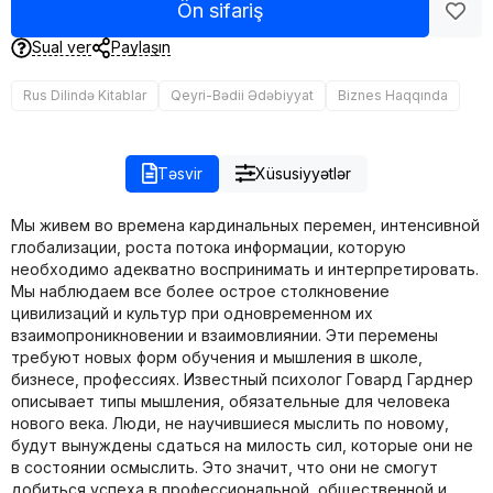
Ön sifariş
Sual ver
Paylaşın
Rus Dilində Kitablar
Qeyri-Bədii Ədəbiyyat
Biznes Haqqında
Təsvir
Xüsusiyyətlər
Мы живем во времена кардинальных перемен, интенсивной
глобализации, роста потока информации, которую
необходимо адекватно воспринимать и интерпретировать.
Мы наблюдаем все более острое столкновение
цивилизаций и культур при одновременном их
взаимопроникновении и взаимовлиянии. Эти перемены
требуют новых форм обучения и мышления в школе,
бизнесе, профессиях. Известный психолог Говард Гарднер
описывает типы мышления, обязательные для человека
нового века. Люди, не научившиеся мыслить по новому,
будут вынуждены сдаться на милость сил, которые они не
в состоянии осмыслить. Это значит, что они не смогут
добиться успеха в профессиональной, общественной и