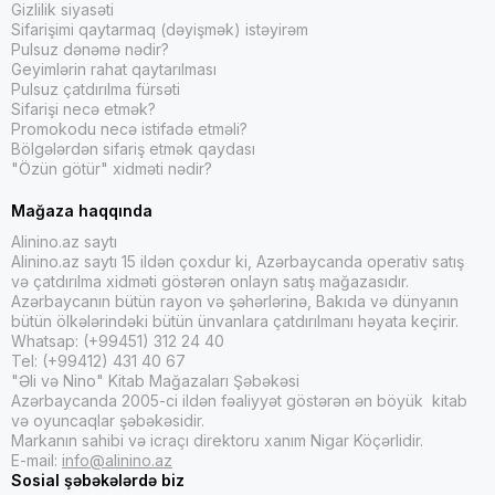
Gizlilik siyasəti
Sifarişimi qaytarmaq (dəyişmək) istəyirəm
Pulsuz dənəmə nədir?
Geyimlərin rahat qaytarılması
Pulsuz çatdırılma fürsəti
Sifarişi necə etmək?
Promokodu necə istifadə etməli?
Bölgələrdən sifariş etmək qaydası
"Özün götür" xidməti nədir?
Mağaza haqqında
Alinino.az saytı
Alinino.az saytı 15 ildən çoxdur ki, Azərbaycanda operativ satış
və çatdırılma xidməti göstərən onlayn satış mağazasıdır.
Azərbaycanın bütün rayon və şəhərlərinə, Bakıda və dünyanın
bütün ölkələrindəki bütün ünvanlara çatdırılmanı həyata keçirir.
Whatsap: (+99451) 312 24 40
Tel: (+99412) 431 40 67
"Əli və Nino" Kitab Mağazaları Şəbəkəsi
Azərbaycanda 2005-ci ildən fəaliyyət göstərən ən böyük kitab
və oyuncaqlar şəbəkəsidir.
Markanın sahibi və icraçı direktoru xanım Nigar Köçərlidir.
E-mail:
info@alinino.az
Sosial şəbəkələrdə biz