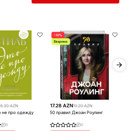
−10%
−
17.28 AZN
18
35.30 AZN
19.20 AZN
о не про одежду
50 правил Джоан Роулинг
Пр
0
0