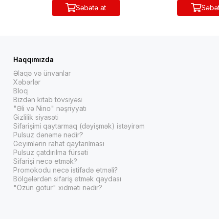
Səbətə at
Səbət
Haqqımızda
Əlaqə və ünvanlar
Xəbərlər
Bloq
Bizdən kitab tövsiyəsi
"Əli və Nino" nəşriyyatı
Gizlilik siyasəti
Sifarişimi qaytarmaq (dəyişmək) istəyirəm
Pulsuz dənəmə nədir?
Geyimlərin rahat qaytarılması
Pulsuz çatdırılma fürsəti
Sifarişi necə etmək?
Promokodu necə istifadə etməli?
Bölgələrdən sifariş etmək qaydası
"Özün götür" xidməti nədir?