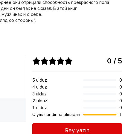
орнее они отрицали способность прекрасного пола
ни он бы так не сказал. В этой книг
 мужчинах и о себе.
ляд со стороны".
0 / 5
5 ulduz
0
4 ulduz
0
3 ulduz
0
2 ulduz
0
1 ulduz
0
Qiymətləndirmə olmadan
1
Rəy yazın