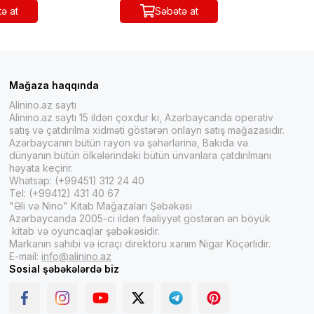
ə at
Səbətə at
Mağaza haqqında
Alinino.az saytı
Alinino.az saytı 15 ildən çoxdur ki, Azərbaycanda operativ
satış və çatdırılma xidməti göstərən onlayn satış mağazasıdır.
Azərbaycanın bütün rayon və şəhərlərinə, Bakıda və
dünyanın bütün ölkələrindəki bütün ünvanlara çatdırılmanı
həyata keçirir.
Whatsap: (+99451) 312 24 40
Tel: (+99412) 431 40 67
"Əli və Nino" Kitab Mağazaları Şəbəkəsi
Azərbaycanda 2005-ci ildən fəaliyyət göstərən ən böyük
kitab və oyuncaqlar şəbəkəsidir.
Markanın sahibi və icraçı direktoru xanım Nigar Köçərlidir.
E-mail:
info@alinino.az
Sosial şəbəkələrdə biz