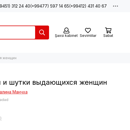
9451) 312 24 40
(+99477) 597 14 65
(+99412) 431 40 67
Şəxsi kabinet
Sevimlilər
Səbət
ся женщин
 и шутки выдающихся женщин
Галина Манчха
 ədəd
)