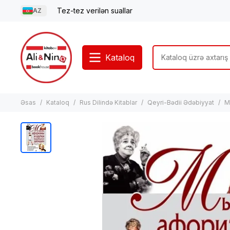
Tez-tez verilən suallar
AZ
Kataloq
Əsas
Kataloq
Rus Dilində Kitablar
Qeyri-Bədii Ədəbiyyat
M