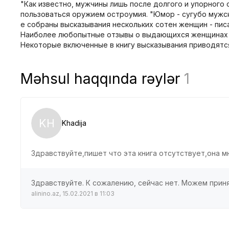
"Как известно, мужчины лишь после долгого и упорного
пользоваться оружием остроумия. "Юмор - сугубо мужской
е собраны высказывания нескольких сотен женщин - писат
Наиболее любопытные отзывы о выдающихся женщинах пр
Некоторые включенные в книгу высказывания приводятс
Məhsul haqqında rəylər
1
KH
Khadija
Здравствуйте,пишет что эта книга отсутствует,она мн
Здравствуйте. К сожалению, сейчас нет. Можем принят
alinino.az, 15.02.2021 в 11:03