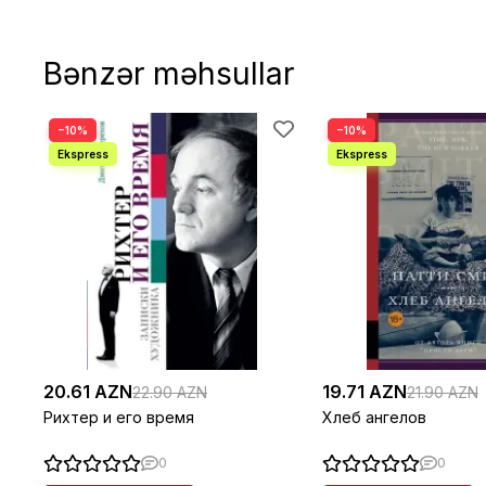
Bənzər məhsullar
−10%
−10%
20.61 AZN
19.71 AZN
22.90 AZN
21.90 AZN
Рихтер и его время
Хлеб ангелов
0
0