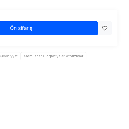
Ön sifariş
 Ədəbiyyat
Memuarlar. Bioqrafiyalar. Aforizmlər