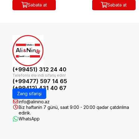
Səbətə at
Səbətə at
(+99451) 312 24 40
(+99477) 597 14 65
(+99412) 431 40 67
Zəng sifarişi
info@alinino.az
Biz həftənin 7 günü, saat 9:00 - 20:00 qədər çatdırılma
edirik.
WhatsApp