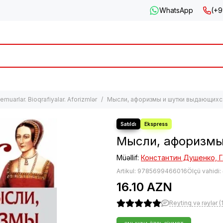
WhatsApp
(+9
emuarlar. Bioqrafiyalar. Aforizmlər
Мысли, афоризмы и шутки выдающих
Мысли, афоризмы
Müəllif:
Константин Душенко, 
Artikul:
9785699466016
Ölçü vahidi:
16.10 AZN
Reytinq və rəylər (1