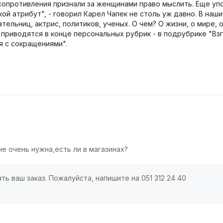
 сопротивления признали за женщинами право мыслить. Еще уп
 атрибут", - говорил Карел Чапек не столь уж давно. В наши д
ельниц, актрис, политиков, ученых. О чем? О жизни, о мире, о
иводятся в конце персональных рубрик - в подрубрике "Взг
я с сокращениями".
е очень нужна,есть ли в магазинах?
ь ваш заказ. Пожалуйста, напишите на 051 312 24 40