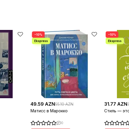
−10%
−10%
49.59 AZN
31.77 AZN
55.10 AZN
Матисс в Марокко
Стиль — эт
0