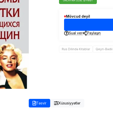
ONLAYNA ÖZƏL QIYMƏT
Mövcud deyil
Sual ver
Paylaşın
Rus Dilində Kitablar
Qeyri-Bədii
Təsvir
Xüsusiyyətlər